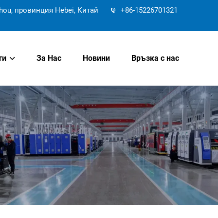
hou, провинция Hebei, Китай
+86-15226701321
ти
За Нас
Новини
Връзка с нас