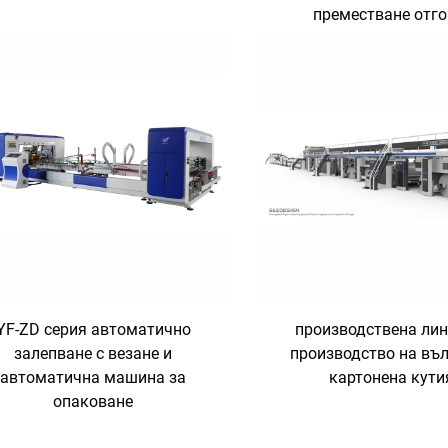
преместване отго
YF-ZD серия автоматично
производствена лин
залепване с везане и
производство на въ
автоматична машина за
картонена кути
опаковане