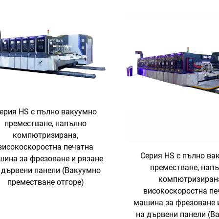
ерия HS с пълно вакуумно
преместване, напълно
компютризирана,
високоскоростна печатна
Серия HS с пълно ва
шина за фрезоване и рязане
преместване, нап
 дървени панели (Вакуумно
компютризиран
преместване отгоре)
високоскоростна пе
машина за фрезоване 
на дървени панели (В