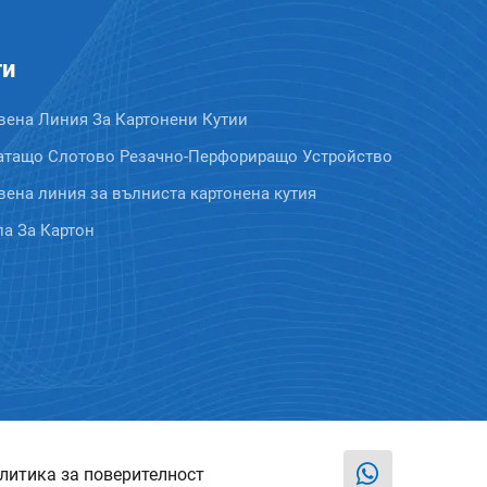
ти
вена Линия За Картонени Кутии
атащо Слотово Резачно-Перфориращо Устройство
ена линия за вълниста картонена кутия
а За Картон
литика за поверителност