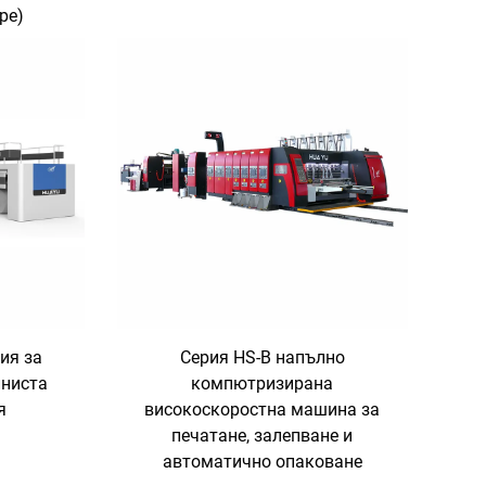
ре)
ия за
Серия HS-B напълно
лниста
компютризирана
я
високоскоростна машина за
печатане, залепване и
автоматично опаковане