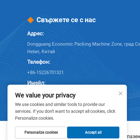
Свържете се с нас
Адрес:
Dongguang Economic Packing Machine Zone, град C
Hebei, Китай
Телефон:
+86-15226701321
Имейл:
Company E-mail:
[email protected]
We value your privacy
We use cookies and similar tools to provide our
services. If you don't want to accept all cookies, click
Personalize cookies.
Personalize cookies
Accept all
Всички права запазени