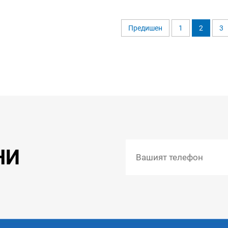
Предишен
1
2
3
НИ