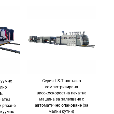
Серия HS-T напълно
куумно
компютризирана
ълно
високоскоростна печатна
а,
машина за залепване с
чатна
автоматично опаковане (за
и рязане
малки кутии)
акуумно