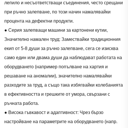
лепило и несъответстващи съединения, често срещани
при ръчно залепване, по този начин намалявайки
процента на дефектни продукти.
● Серия залепващи машини за картонени кутии,
Значително намален труд: Замествайки традиционния
екип от 5-8 души за ръчно залепване, сега се изисква
само един или двама души да наблюдават работата на
оборудването (например попълване на хартия и
решаване на аномалии), значително намалявайки
разходите за труд, а също така избягвайки колебанията
в ефективността и грешките от умора, свързани с
ръчната работа.
● Висока гъвкавост и адаптивност: Чрез бързо
настройване на параметрите на оборудването (напр.