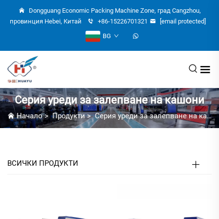
Dongguang Economic Packing Machine Zone, град Cangzhou,
провинция Hebei, Китай
+86-15226701321
[email protected]
BG
Серия уреди за залепване на кашони
Начало
>
Продукти
>
Серия уреди за залепване на кашони
ВСИЧКИ ПРОДУКТИ