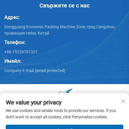
Свържете се с нас
Адрес:
Dongguang Economic Packing Machine Zone, град Cangzhou,
провинция Hebei, Китай
Телефон:
+86-15226701321
Имейл:
Company E-mail:
[email protected]
We value your privacy
Всички права запазени © 2025 от Dongguang Huayu Carton
We use cookies and similar tools to provide our services. If you
Machinery Co., Ltd. -
Политика за поверителност
don't want to accept all cookies, click Personalize cookies.