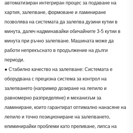
автоматизиран интегриран процес за подаване на
хартия, залепване, формоване и ламиниране
позволява на системата да залепва дузини кутии в
минута, далеч надминавайки обичайните 3-5 кутии в
минута при ръчно залепване. Машината може да
работи непрекъснато в продължение на дълги
периоди.
● Стабилно качество на залепване: Системата е
оборудвана с прецизна система за контрол на
залепването (например дозиране на лепило и
равномерно разпределяне) и механизъм за
ламиниране, които гарантират оптимално нанасяне на
лепило и точно позициониране на залепването,
елиминирайки проблеми като преливане, липса на