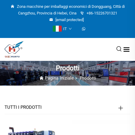
Zona macchine per imballaggi economici di Dongguang, Città di
Cangzhou, Provincia di Hebei, Cina
+86-15226701321
[email protected]
IT
Prodotti
Pagina Iniziale
>
Prodotti
TUTTI I PRODOTTI