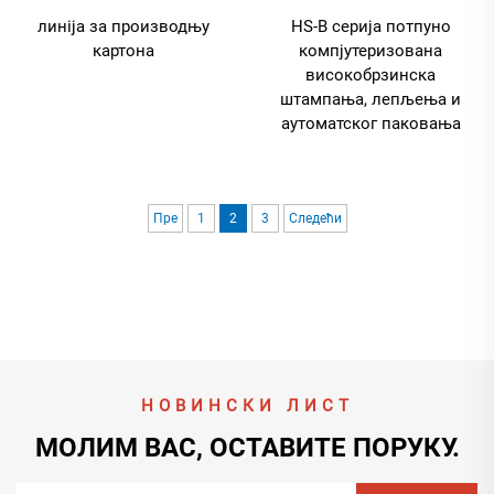
линiја за производњу
HS-B серија потпуно
картона
компјутеризована
високобрзинска
штампања, лепљења и
аутоматског паковања
Пре
1
2
3
Следећи
НОВИНСКИ ЛИСТ
МОЛИМ ВАС, ОСТАВИТЕ ПОРУКУ.