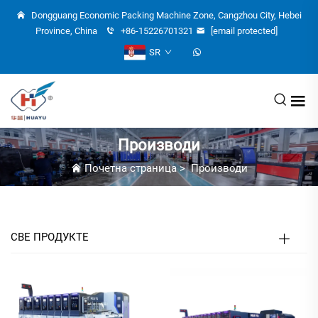
Dongguang Economic Packing Machine Zone, Cangzhou City, Hebei
Province, China
+86-15226701321
[email protected]
SR
Производи
Почетна страница
>
Производи
СВЕ ПРОДУКТЕ