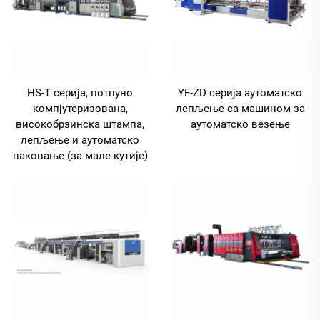
HS-T серија, потпуно
YF-ZD серија аутоматско
компјутеризована,
лепљење са машином за
високобрзинска штампа,
аутоматско везење
лепљење и аутоматско
паковање (за мале кутије)