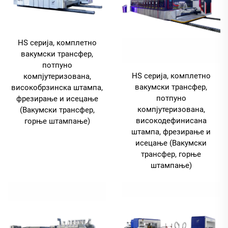
HS серија, комплетно
вакумски трансфер,
потпуно
HS серија, комплетно
компјутеризована,
вакумски трансфер,
високобрзинска штампа,
потпуно
фрезирање и исецање
компјутеризована,
(Вакумски трансфер,
високодефинисана
горње штампање)
штампа, фрезирање и
исецање (Вакумски
трансфер, горње
штампање)