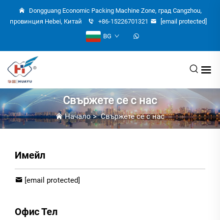
Dongguang Economic Packing Machine Zone, град Cangzhou,
провинция Hebei, Китай
+86-15226701321
[email protected]
BG
Свържете се с нас
Начало
>
Свържете се с нас
Имейл
[email protected]
Офис Тел