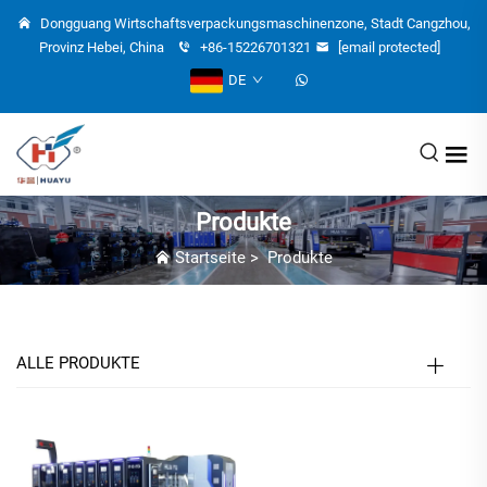
Dongguang Wirtschaftsverpackungsmaschinenzone, Stadt Cangzhou,
Provinz Hebei, China
+86-15226701321
[email protected]
DE
Produkte
Startseite
>
Produkte
ALLE PRODUKTE