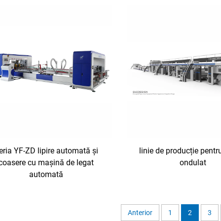
eria YF-ZD lipire automată și
linie de producție pentr
coasere cu mașină de legat
ondulat
automată
Anterior
1
2
3