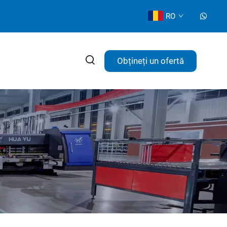
RO
Obțineți un ofertă