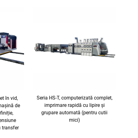
Seria HS-T, computerizată complet,
t în vid,
imprimare rapidă cu lipire și
mașină de
grupare automată (pentru cutii
iniție,
mici)
mensiune
 transfer