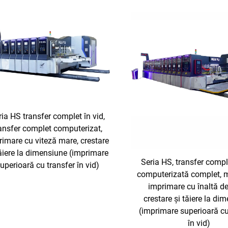
ria HS transfer complet în vid,
ansfer complet computerizat,
rimare cu viteză mare, crestare
tăiere la dimensiune (imprimare
Seria HS, transfer comple
uperioară cu transfer în vid)
computerizată complet, 
imprimare cu înaltă def
crestare și tăiere la di
(imprimare superioară cu
în vid)