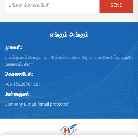
எங்கும் அங்கும்
முகவரி:
டொங்குவாங் பொருளாதார பேக்கிங் மெஷின் ஜோன், காங்சோ சிட்டி, ஹெபே
மாகாணம், சீனா
தொலைபேசி:
+86-15226701321
மின்னஞ்சல்:
Company E-mail:
[email protected]