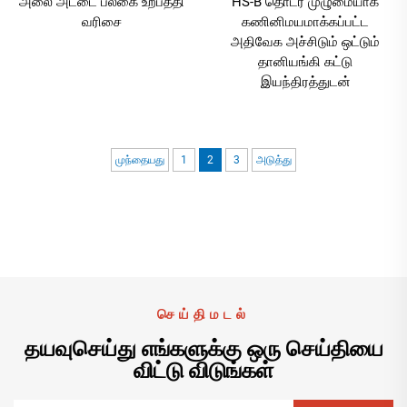
அலை அட்டை பலகை உற்பத்தி
HS-B தொடர் முழுமையாக
வரிசை
கணினிமயமாக்கப்பட்ட
அதிவேக அச்சிடும் ஒட்டும்
தானியங்கி கட்டு
இயந்திரத்துடன்
முந்தையது
1
2
3
அடுத்து
செய்திமடல்
தயவுசெய்து எங்களுக்கு ஒரு செய்தியை
விட்டு விடுங்கள்