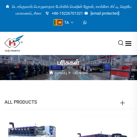
டொங்குவாங் பொருளாதார பேக்கிங் மெஷின் ஜோன், காங்சோ சிட்டி, ஹெபே
மாகாணம், சீனா
+86-15226701321
[email protected]
TA
பரிசுகள்
முகப்பு
>
பரிசுகள்
ALL PRODUCTS