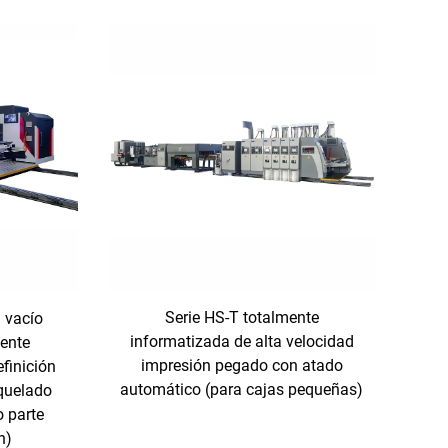
Serie HS-T totalmente
l vacío
informatizada de alta velocidad
mente
impresión pegado con atado
finición
automático (para cajas pequeñas)
quelado
o parte
n)