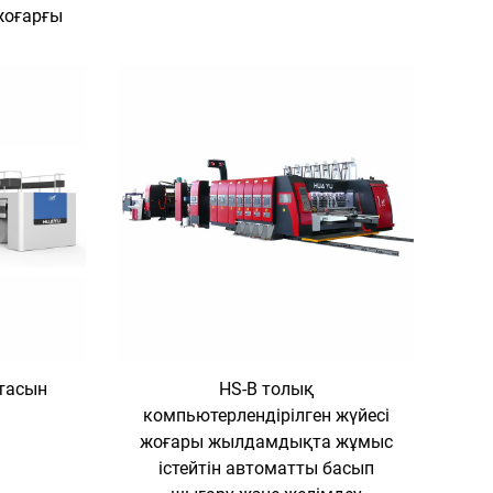
жоғарғы
)
тасын
HS-B толық
компьютерлендірілген жүйесі
жоғары жылдамдықта жұмыс
істейтін автоматты басып