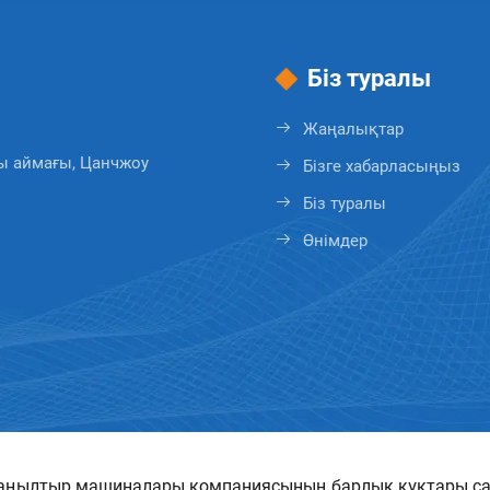
Біз туралы
Жаңалықтар
ы аймағы, Цанчжоу
Бізге хабарласыңыз
Біз туралы
Өнімдер
қаңылтыр машиналары компаниясының барлық құқтары сақ