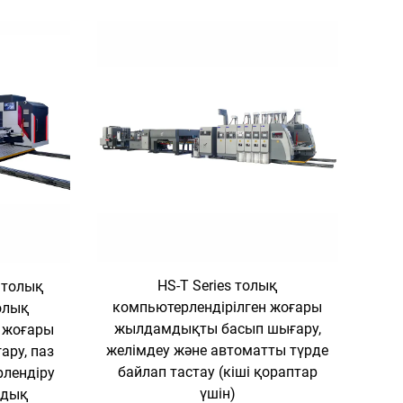
HS-T Series толық
 толық
компьютерлендірілген жоғары
олық
жылдамдықты басып шығару,
 жоғары
желімдеу және автоматты түрде
ру, паз
байлап тастау (кіші қораптар
рлендіру
үшін)
мдық