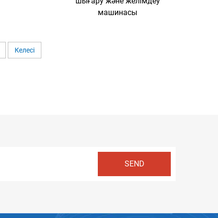
шығару және желімдеу
машинасы
Келесі