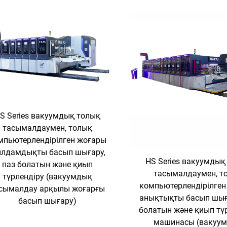
S Series вакуумдық толық
тасымалдаумен, толық
мпьютерлендірілген жоғары
лдамдықты басып шығару,
HS Series вакуумдық
паз болатын және қиып
тасымалдаумен, т
түрлендіру (вакуумдық
компьютерлендірілген
сымалдау арқылы жоғарғы
анықтықты басып шыға
басып шығару)
болатын және қиып тү
машинасы (вакуу