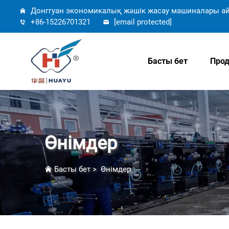
Донггуан экономикалық жәшік жасау машиналары ай
+86-15226701321
[email protected]
Басты бет
Прод
Өнімдер
Басты бет
>
Өнімдер