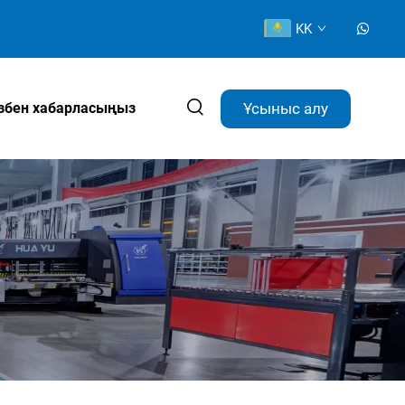
KK
Ұсыныс алу
ізбен хабарласыңыз