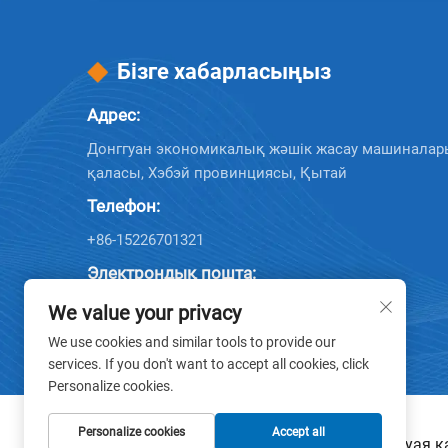
Бізге хабарласыңыз
Адрес:
Донггуан экономикалық жәшік жасау машиналар
қаласы, Хэбэй провинциясы, Қытай
Телефон:
+86-15226701321
Электрондық пошта:
Company E-mail:
[email protected]
We value your privacy
We use cookies and similar tools to provide our
services. If you don't want to accept all cookies, click
Personalize cookies.
Personalize cookies
Accept all
© 2025 Донггуан Хуая 