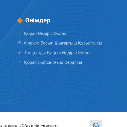
Өнімдер
Қорап Өндіріс Жолы
Флексо Басып Шығарғыш Құрылғысы
Толқынды Қаңыл Өндіріс Жолы
Қорап Жапсырғыш Сериясы
талған. -
Жекелік саясаты