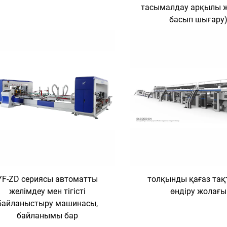
тасымалдау арқылы 
басып шығару
YF-ZD сериясы автоматты
толқынды қағаз тақ
желімдеу мен тігісті
өндіру жолағы
байланыстыру машинасы,
байланымы бар