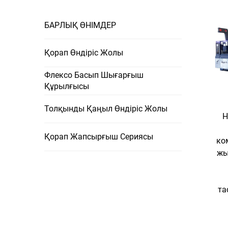
БАРЛЫҚ ӨНІМДЕР
Қорап Өндіріс Жолы
Флексо Басып Шығарғыш
Құрылғысы
Толқынды Қаңыл Өндіріс Жолы
H
Қорап Жапсырғыш Сериясы
ко
жы
та