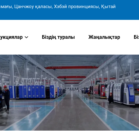
мағы, Цанчжоу қаласы, Хэбэй провинциясы, Қытай
укциялар
Біздің туралы
Жаңалықтар
Б