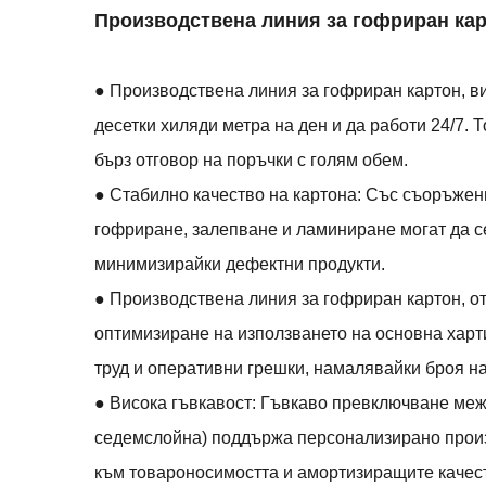
Производствена линия за гофриран ка
● Производствена линия за гофриран картон, в
десетки хиляди метра на ден и да работи 24/7
бърз отговор на поръчки с голям обем.
● Стабилно качество на картона: Със съоръжени
гофриране, залепване и ламиниране могат да се
минимизирайки дефектни продукти.
● Производствена линия за гофриран картон, от
оптимизиране на използването на основна харт
труд и оперативни грешки, намалявайки броя на
● Висока гъвкавост: Гъвкаво превключване между 
седемслойна) поддържа персонализирано произв
към товароносимостта и амортизиращите качес