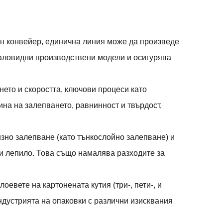
ен конвейер, единична линия може да произведе
паловидни производствени модели и осигурява
нето и скоростта, ключови процеси като
на на залепването, равнинност и твърдост,
зно залепване (като тънкослойно залепване) и
и лепило. Това също намалява разходите за
оевете на картонената кутия (три-, пети-, и
дустрията на опаковки с различни изисквания