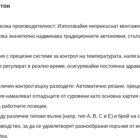
ртон
исока производителност: Използвайки непрекъснат монтаж
. Това значително надминава традиционните автономни, стъ
я с прецизни системи за контрол на температурата, наляга
 регулират в реално време, осигурявайки постоянна здрави
личен контрол върху разходите: Автоматично рязане, преци
ия намаляват отпадъците от суровини като основна хартия 
 работните позиции.
различни типове вълни (напр. тип A, B, C и E) и брой на сл
одство, за да се удовлетворят разнообразни поръчки от ин
тва.