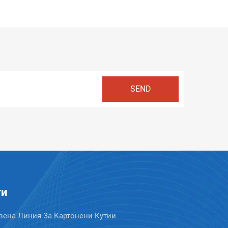
ти
вена Линия За Картонени Кутии