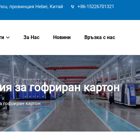
hou, провинция Hebei, Китай
+86-15226701321
ти
За Нас
Новини
Връзка с нас
ия за гофриран картон
а гофриран картон