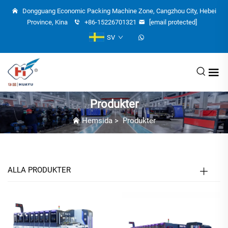
Dongguang Economic Packing Machine Zone, Cangzhou City, Hebei
Province, Kina
+86-15226701321
[email protected]
SV
Produkter
Hemsida
>
Produkter
ALLA PRODUKTER