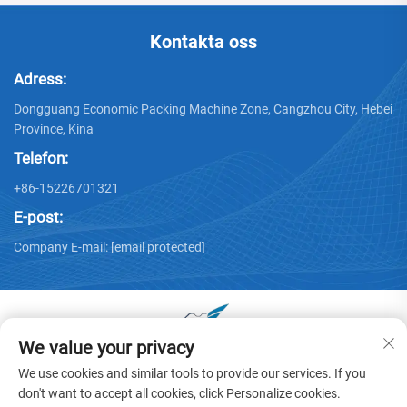
Kontakta oss
Adress:
Dongguang Economic Packing Machine Zone, Cangzhou City, Hebei
Province, Kina
Telefon:
+86-15226701321
E-post:
Company E-mail:
[email protected]
We value your privacy
Copyright © 2025 av Dongguang Huayu Carton Machinery Co.,
We use cookies and similar tools to provide our services. If you
Ltd. -
Integritetspolicy
don't want to accept all cookies, click Personalize cookies.