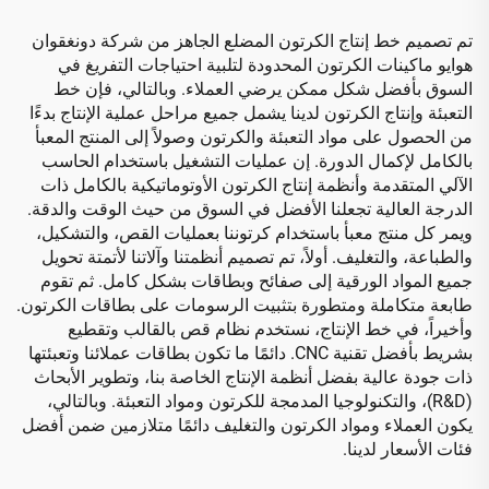
تم تصميم خط إنتاج الكرتون المضلع الجاهز من شركة دونغقوان
هوايو ماكينات الكرتون المحدودة لتلبية احتياجات التفريغ في
السوق بأفضل شكل ممكن يرضي العملاء. وبالتالي، فإن خط
التعبئة وإنتاج الكرتون لدينا يشمل جميع مراحل عملية الإنتاج بدءًا
من الحصول على مواد التعبئة والكرتون وصولاً إلى المنتج المعبأ
بالكامل لإكمال الدورة. إن عمليات التشغيل باستخدام الحاسب
الآلي المتقدمة وأنظمة إنتاج الكرتون الأوتوماتيكية بالكامل ذات
الدرجة العالية تجعلنا الأفضل في السوق من حيث الوقت والدقة.
ويمر كل منتج معبأ باستخدام كرتوننا بعمليات القص، والتشكيل،
والطباعة، والتغليف. أولاً، تم تصميم أنظمتنا وآلاتنا لأتمتة تحويل
جميع المواد الورقية إلى صفائح وبطاقات بشكل كامل. ثم تقوم
طابعة متكاملة ومتطورة بتثبيت الرسومات على بطاقات الكرتون.
وأخيراً، في خط الإنتاج، نستخدم نظام قص بالقالب وتقطيع
بشريط بأفضل تقنية CNC. دائمًا ما تكون بطاقات عملائنا وتعبئتها
ذات جودة عالية بفضل أنظمة الإنتاج الخاصة بنا، وتطوير الأبحاث
(R&D)، والتكنولوجيا المدمجة للكرتون ومواد التعبئة. وبالتالي،
يكون العملاء ومواد الكرتون والتغليف دائمًا متلازمين ضمن أفضل
فئات الأسعار لدينا.