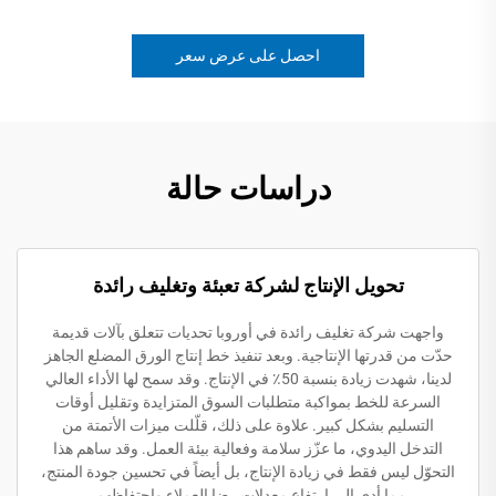
احصل على عرض سعر
دراسات حالة
تحويل الإنتاج لشركة تعبئة وتغليف رائدة
واجهت شركة تغليف رائدة في أوروبا تحديات تتعلق بآلات قديمة
حدّت من قدرتها الإنتاجية. وبعد تنفيذ خط إنتاج الورق المضلع الجاهز
لدينا، شهدت زيادة بنسبة 50٪ في الإنتاج. وقد سمح لها الأداء العالي
السرعة للخط بمواكبة متطلبات السوق المتزايدة وتقليل أوقات
التسليم بشكل كبير. علاوة على ذلك، قلّلت ميزات الأتمتة من
التدخل اليدوي، ما عزّز سلامة وفعالية بيئة العمل. وقد ساهم هذا
التحوّل ليس فقط في زيادة الإنتاج، بل أيضاً في تحسين جودة المنتج،
مما أدى إلى ارتفاع معدلات رضا العملاء واحتفاظهم.