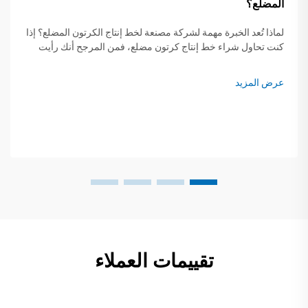
المضلع؟
لماذا تُعد الخبرة مهمة لشركة مصنعة لخط إنتاج الكرتون المضلع؟ إذا
كنت تحاول شراء خط إنتاج كرتون مضلع، فمن المرجح أنك رأيت
مصنّعين يذكرون منذ متى يعملون في هذا المجال. في بادئ الأمر...
عرض المزيد
تقييمات العملاء