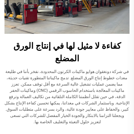
كفاءة لا مثيل لها في إنتاج الورق
المضلع
في شركة دونغقوان هوايو ماكينات الكرتون المحدودة، نفخر بأننا في طليعة
معدات خطوط إنتاج الورق المضلع. تدمج ماكيناتنا المتطورة تقنيات حديثة،
مما يضمن عمليات تشغيل عالية السرعة مع أقل توقف ممكن. تعزز
ماكينات المعالجة باستخدام الحاسوب الرقمي (CNC) وماكينات الحفر
الدقة، في حين تقلل أنظمتنا الكاملة التلقائية من تكاليف العمالة وترفع
الإنتاجية. وباستثمار الشركات في معداتنا، يمكنها تحسين كفاءة الإنتاج بشكل
كبير، والحفاظ على معايير جودة عالية، والرد بسرعة على متطلبات السوق.
ويجعلنا التزامنا بالابتكار والجودة الخيار المفضل للشركات التي تسعى
لتعزيز حلول التعبئة والتغليف الخاصة بها.