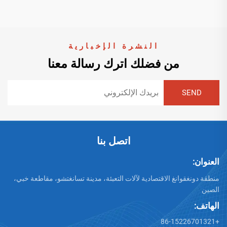
النشرة الإخبارية
من فضلك اترك رسالة معنا
اتصل بنا
العنوان:
منطقة دونغقوانغ الاقتصادية لآلات التعبئة، مدينة تسانغتشو، مقاطعة خبي،
الصين
الهاتف:
+86-15226701321