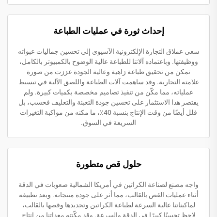
إحداث ثورة في عمليات الطباعة
سعى عملاق التجارة الإلكترونية الآسيوي إلى تحسين جماليات عبواته
ووظيفتها. وباعتماده آلاتنا للطباعة عالية الوضوح بالكمبيوتر بالكامل،
تمكن من تحقيق طباعة زاهية وعالية الجودة عززت من صورة
علامته التجارية. وقد ساهمت آلات الطباعة واللصق الآلية في تبسيط
عملياته، مما مكّن من تنفيذ تصاميم مخصصة بكميات كبيرة. ولم
يقتصر هذا الاستثمار على تحسين جودة التعبئة والتغليف فحسب، بل
قلل أيضًا من وقت الإنتاج بنسبة 40٪، ما مكنه من مواكبة التغيرات
السريعة في السوق.
حلول قص متطورة
واجه مصنع لصناعة الكراتين في أمريكا الشمالية صعوبات في الدقة
أثناء عمليات القص بالقالب، مما أثر على جودة منتجاته. وبعد تطبيقه
لماكيناتنا عالية السرعة لطباعة الكراتين وتجديدها وقصها بالقالب،
لاحظ تحسنًا كبيرًا في الدقة والسرعة. وقد مكّنته معداتنا من إنتاج