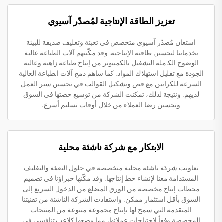
تعزيز الطاقة الإنتاجية لمُصدّر آسيوي
استعان مُصدّر آسيوي متخصص في تعبئة وتغليف صديقة للبيئة
بخدماتنا لتحسين طاقته الإنتاجية. وقد مكّنتهم آلات الطباعة عالية
الوضوح الكاملة التشغيل بالكمبيوتر من إنتاج طباعة زاهية وعالية
الجودة مع تقليل استهلاك المواد. كما ساهم دمج آلات الطباعة العالية
السرعة للكراتين مع قص وتشكيل القوالب في تحسين سير العمل
لديهم. ونتيجة لذلك، تمكنت الشركة من توسيع حصتها في السوق
وتحسين رضا العملاء من خلال أوقات تسليم أسرع.
الابتكار مع شركة ناشئة محلية
تعاونت شركة ناشئة محلية متخصصة في حلول التعبئة والتغليف
المستدامة معنا لإنشاء خط إنتاجها. وقد مكّنها خبراؤنا في تصميم
محطات إنتاج مخصصة من الورق المضلع من الدخول السريع إلى
السوق بأقل استثمار ممكن. واستفادت الشركة الناشئة من تقنيتنا
المتقدمة التي سمح لها بإنتاج مجموعة متنوعة من المنتجات
المخصصة وفقاً لاحتياجات عملائها، مما وضعها كلاعب تنافسي في