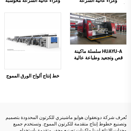
وغراء عالية السرعة
وغراء عالية السرعة محوسبة
أوتوماتيكية بالكامل مع تعبئة
بالكامل مع تعبئة تلقائية
تلقائية
(للعلب الصغيرة)
HUAYU-A سلسلة ماكينة
قص وتجعيد وطباعة عالية
السرعة مُحكمة التحكم
بواسطة الحاسوب بالكامل
خط إنتاج ألواح الورق المموج
تُعرف شركة دونغقوان هوايو ماشينري للكرتون المحدودة بتصميم
وتصنيع خطوط إنتاج متقدمة للكرتون المموج. وتستخدم جميع
وحدات الإنتاج لدينا ماكينات تصنيع وحفر متقدمة باستخدام