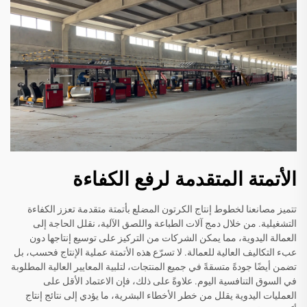
الأتمتة المتقدمة لرفع الكفاءة
تتميز مصانعنا لخطوط إنتاج الكرتون المضلع بأتمتة متقدمة تعزز الكفاءة
التشغيلية. من خلال دمج آلات الطباعة واللصق الآلية، نقلل الحاجة إلى
العمالة اليدوية، مما يمكن الشركات من التركيز على توسيع إنتاجها دون
عبء التكاليف العالية للعمالة. لا تسرّع هذه الأتمتة عملية الإنتاج فحسب، بل
تضمن أيضًا جودةً متسقةً في جميع المنتجات، لتلبية المعايير العالية المطلوبة
في السوق التنافسية اليوم. علاوةً على ذلك، فإن الاعتماد الأقل على
العمليات اليدوية يقلل من خطر الأخطاء البشرية، ما يؤدي إلى نتائج إنتاج