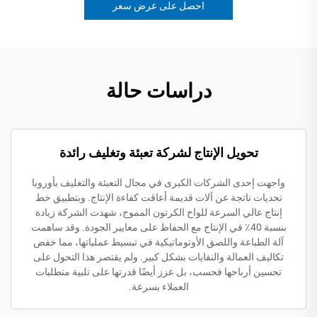
احصل على عرض سعر
دراسات حالة
تحويل الإنتاج لشركة تعبئة وتغليف رائدة
واجهت إحدى الشركات الكبرى في مجال التعبئة والتغليف بأوروبا
تحديات ناتجة عن آلات قديمة أعاقت كفاءة الإنتاج. وبتطبيق خط
إنتاج عالي السرعة للواح الكرتون المموج، شهدت الشركة زيادة
بنسبة 40٪ في الإنتاج مع الحفاظ على معايير الجودة. وقد ساهمت
آلة الطباعة واللصق الأوتوماتيكية في تبسيط عملياتها، مما خفض
تكاليف العمالة والنفايات بشكل كبير. ولم يقتصر هذا التحول على
تحسين أرباحها فحسب، بل عزز أيضًا قدرتها على تلبية متطلبات
العملاء بسرعة.