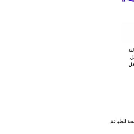
لية
ل
قل
حة للطباعة.