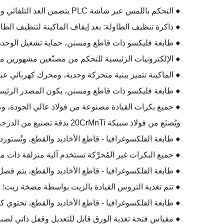
● التحكم باللمس عبر شاشة PLC يتضمن العد التلقائي وعرض السرعة ورفع وخفض الطاولة تلقائيًا وتعديل الطور وتخزين الأوامر.
● ذاكرة تنظيف الطاولة: بعد إيقاف الماكينة لتنظيف الطاولة،
● طابعة فليكسو ذات قاطع ومسنن، حماية تشغيل الوحدة الرئ
● الإلكترونيات الرئيسية للتحكم من مصنّعين مشهورين 
● الماكينة تتميز ببنية متحركة وحدية، ومحرك كهربائي عبر
● طابعة فليكسو ذات قاطع ومسنن، يكون المصدر الرئيسي
● جميع بكرات القيادة مصنوعة من فولاذ عالي الجودة، ومُ
ويُصنَع من فولاذ سبيكة 20CrMnTi بدقة تصنيع من الدرجة 6، ويتم وصله بالعمود باستخدام غلاف توسيعي.
● طابعة الفلكسوغرافيا - قاطع الأخاديد والقطع، وتُستورد 
● جميع البكرات غير المُحرِّكة تستخدم آلية منزلقة ذات م
● طابعة الفلكسوغرافيا - قاطع الأخاديد والقطع، يتم ف
● تتم تغذية التروس القيادة بالزيت بواسطة مضخة زيت؛
● طابعة الفلكسوغرافيا - قاطع الأخاديد والقطع، تحتوي 
● مقياس فتحة تغذية الورق قابل للتعديل وقفل ذاتي لص