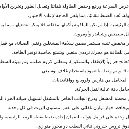
 تُعاد الضبط تلقائيًا، مما يلغي الحاجة لإعادة الاختبار.
يسية: إذا لم تكن الماكينة بأكملها مقفَلة، فلا يمكن تشغيلها، مما يم
مثل سيمنس وشنايدر وأومرون.
 مخفض. تنبيه مستمر يضمن سلامة المشغلين وفنيي الصيانة، مع قفل تلقائي
 للطاقة هو محرك ترددي متغير، ويتمتع بخاصية توفير الطاقة.
عالَج حرارياً (الإطفاء والتسكين)، ومطلي كروم صلب، وتم تهيئة السطح
المحامل من هاربين ولوويانغ ووافانغديان.
حامل دقة عالية لنقل الحركة.
صل محطة المشغل ودرع الجانب الخاص بالمشغل لتسهيل صيانة الجزء الدا
 ويحافظ جهاز توازن تلقائي على نفس مستوى الزيت في كل وحدة.
كل وحدة على فرامل هوائية لضمان إعادة ضبط نقطة الربط الرئيسية وال
ندوق تروس حلزوني ثنائي القطب ذو محور متوازي.