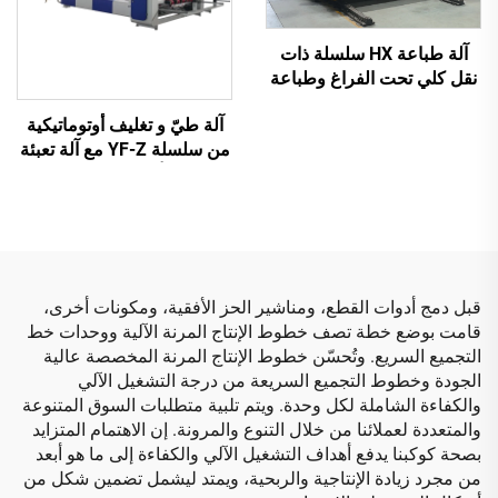
آلة طباعة HX سلسلة ذات
نقل كلي تحت الفراغ وطباعة
عالية الدقة مع قص وتجعيد
آلة طيّ و تغليف أوتوماتيكية
تحت الفراغ (نقل تحت الفراغ
من سلسلة YF-Z مع آلة تعبئة
وطباعة من الأعلى إلى
أوتوماتيكية
الأسفل)
قبل دمج أدوات القطع، ومناشير الحز الأفقية، ومكونات أخرى،
قامت بوضع خطة تصف خطوط الإنتاج المرنة الآلية ووحدات خط
التجميع السريع. وتُحسّن خطوط الإنتاج المرنة المخصصة عالية
الجودة وخطوط التجميع السريعة من درجة التشغيل الآلي
والكفاءة الشاملة لكل وحدة. ويتم تلبية متطلبات السوق المتنوعة
والمتعددة لعملائنا من خلال التنوع والمرونة. إن الاهتمام المتزايد
بصحة كوكبنا يدفع أهداف التشغيل الآلي والكفاءة إلى ما هو أبعد
من مجرد زيادة الإنتاجية والربحية، ويمتد ليشمل تضمين شكل من