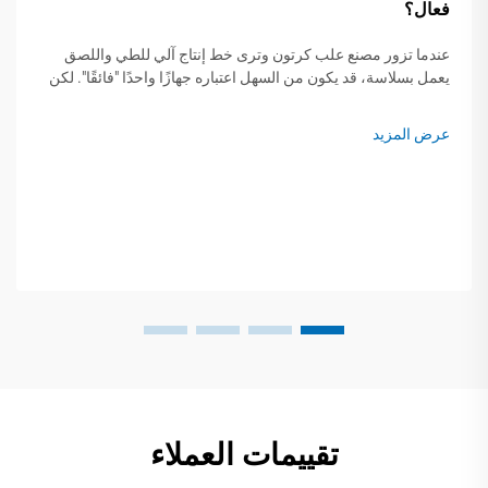
فعال؟
عندما تزور مصنع علب كرتون وترى خط إنتاج آلي للطي واللصق
يعمل بسلاسة، قد يكون من السهل اعتباره جهازًا واحدًا "فائقًا". لكن
جهازًا واحدًا لا يكفي لجعل خط الإنتاج فعالاً. إن أتمتة خط إنتاج...
عرض المزيد
تقييمات العملاء