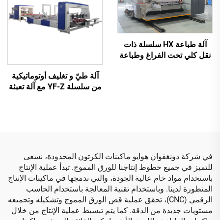
آلة طباعة HX سلسلة ذات
نقل كلي تحت الفراغ وطباعة
عالية الدقة مع قص وتجعيد
آلة طيّ و تغليف أوتوماتيكية
تحت الفراغ (نقل تحت الفراغ
من سلسلة YF-Z مع آلة تعبئة
وطباعة من الأعلى إلى
أوتوماتيكية
الأسفل)
في شركة دونغقوان هوايو ماكينات الكرتون المحدودة، نسعى
للتميز في جميع خطوط إنتاجنا للورق المموج. تبدأ عملية الإنتاج
باستخدام مواد خام عالية الجودة، والتي ندمجها في ماكينات الإنتاج
المتطورة لدينا. وباستخدام تقنية المعالجة باستخدام الحاسب
الرقمي (CNC)، تحقق عملية قص الورق المموج وتشكيله وتجميعه
مستويات جديدة من الدقة. كما يتم تبسيط عملية الإنتاج من خلال