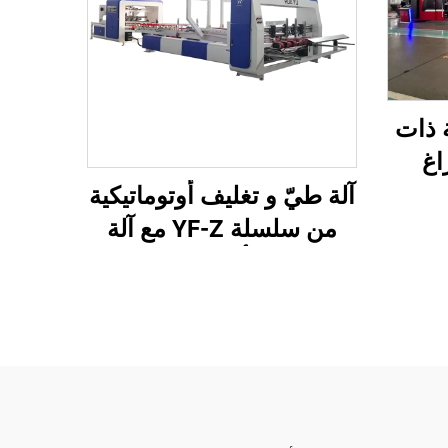
سلسلة ذات
اغ
إلى
آلة طيّ و تغليف أوتوماتيكية
رز
من سلسلة YF-Z مع آلة
نقل
تعبئة أوتوماتيكية
 من
)