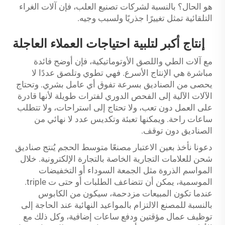
هو الحال؟ بالنسبة لشركات تصنيع العلب، فإن آلات الغراء
التلقائية تمثل تغييرًا جذريًا ولسبب وجيه.
إنتاج أكبر لتلبية احتياجات العملاء العاجلة
مع آلات الطي واللصق الأوتوماتيكية، فإن أوضح فائدة
مباشرة هي الإنتاج الأسرع. فهي تطوي وتلصق عددًا لا
يحصى من الصناديق بسرعة تفوق أي عامل بشري. وتحتاج
الآلات الآلية إلى الفحص الدوري لفترات طويلة لأنها قادرة
على العمل دون تعب، ولا تحتاج إلى استراحات، ولا تتطلب
ساعات راحة. ويمكنها تعبئة وتكديس عدد لا نهائي من
الصناديق دون توقف.
دعونا نأخذ بعين الاعتبار مصنعًا متوسط الحجم يُنتج صناديق
شحن للعلامات التجارية الخاصة بالتجارة الإلكترونية. خلال
المواسم الذروة مثل الجمعة السوداء أو التخفيضات
الموسمية، يمكن أن تتضاعف الطلبات أو حتى ت triple.
عندما تكون المبيعات مزدحمة، سيكون من الكابوس
بالنسبة للمصنع الالتزام بالمواعيد النهائية عند الحاجة إلى
توظيف عمال مؤقتين ودفع ساعات إضافية، وكل ذلك مع