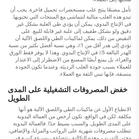
تأمل مصنعًا ينتج علب مستحضرات تجميل فاخرة. يجب أن
تبدو هذه العلب مثالية لتتماشى مع المنتجات التي تحتويها.
في الإنتاج اليدوي، يمكن أن يؤدي طي العلبة بشكل غير
دقيق ولو بشكل طفيف إلى علبة غير قابلة للبيع. على
النقيض من ذلك، يمكن لماكينات الطي واللصق الآلية أن
تؤدي إلى هدر أقل من 1٪، وهي نسبة أفضل بكثير من نسبة
الهدر البالغة 5٪ في الإنتاج اليدوي. وهذا لا يوفر فقط الورق
والغراء، بل يمنع أيضًا المصنع من الاضطرار إلى الاعتذار
للعملاء بسبب جودة العلب الرديئة. وعندما تكون الجودة
متسقة، فإنها تبني الثقة مع العملاء.
خفض المصروفات التشغيلية على المدى
الطويل
الانطباع الأول عن ماكينات الطي واللصق الآلية هو أنها
مكلفة. لكن في الواقع، تكون أرخص من العمالة اليدوية
على المدى الطويل. والسبب بسيط جدًا. فالعمالة اليدوية
تتطلب مصروفات شهرية على الرواتب والمزايا، والإضافي،
وحتى التدريب. وهذه التكاليف تتضاعف بسرعة كبيرة في