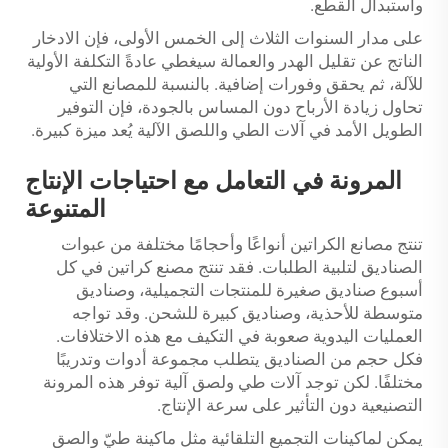
واستبدال القطع.
على مدار السنوات الثلاث إلى الخمس الأولى، فإن الادخار
الناتج عن تقليل الهدر والعمالة سيغطي عادةً التكلفة الأولية
للآلة، ثم يحقق وفورات إضافية. بالنسبة للمصانع التي
تحاول زيادة الأرباح دون المساس بالجودة، فإن التوفير
الطويل الأمد في آلات الطي واللصق الآلية يُعد ميزة كبيرة.
المرونة في التعامل مع احتياجات الإنتاج
المتنوعة
تنتج مصانع الكراتين أنواعًا وأحجامًا مختلفة من عبوات
الصناديق لتلبية الطلبات. فقد تنتج مصنع كراتين في كل
أسبوع صناديق صغيرة للمنتجات التجميلية، وصناديق
متوسطة للأحذية، وصناديق كبيرة للشحن. وقد تواجه
العمليات اليدوية صعوبة في التكيف مع هذه الاختلافات.
فكل حجم من الصناديق يتطلب مجموعة أدوات وتدريبًا
مختلفًا. لكن توجد آلات طي ولصق آلية توفر هذه المرونة
التصنيعية دون التأثير على سرعة الإنتاج.
يمكن لماكينات التجميع التلقائية مثل ماكينة طيّ والصق