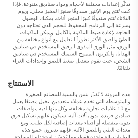
تذكّر إعدادات مختلفة لأحجام ومواد صناديق متنوعة. فإذا
كنت تُنتج يوم الإثنين صندوقًا صغيرًا لمخبز محلي، ويوم
الثلاثاء تُنتج صندوقًا كبيرًا لمتجر أثاث، يمكنك الوصول
بسرعة إلى البرنامج المحفوظ للحجم الذي تحتاجه دون
الحاجة لإعادة ضبط الماكينة بالكامل. ويمكن لماكينات
الطيّ والصق الأكثر تطوراً التعامل مع أنواع مختلفة من
الورق، مثل الورق المقوى الرقيق المستخدم في صناديق
الهدايا، والكرتون المموج السميك المستخدم في صناديق
الشحن، حيث تقوم بتعديل ضغط اللصق وإعدادات الغراء
تلقائيًا.
الاستنتاج
هذه المرونة لا تُقدّر بثمن بالنسبة للمصانع الصغيرة
والمتوسطة التي تخدم عملاء متعددين. تخيل مصنعًا يعمل
مع 10 علامات تجارية مختلفة، وكل منها لديه مواصفات
صناديق فريدة. بدون آلات آلية، سيكون عليهم تشكيل فرق
يدوية منفصلة أو اقتناء معدات إضافية لكل طلب. ومع
معدات الطي واللصق الآلية، فإنهم يديرون جميع هذه
الطلبات بآلة واحدة فقط، مما يُحسّن استخدام المساحة