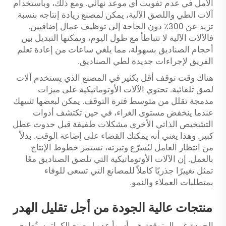
الأمل في عدم تفويت أي موعد نهائي. ومع ذلك، وباستخدام
آلات الطي واللصق الآلية، يمكن لمصنع زيادة إنتاجه بنسبة
تزيد عن 300٪ دون الحاجة إلى توظيف عمال إضافيين.
فالآلات الآلية لا تتباطأ مع طول اليوم، ويمكنها التبديل بين
أحجام الصناديق بسهولة، مما يلغي ساعات من إعادة تعلم
الفريق لإجراءات جديدة لطي الصناديق.
هناك وقت توقف أقل بكثير في المصنع الذي يستخدم آلات
لصق تلقائية. تحتوي الآلات الأوتوماتيكية على ميزات
مدمجة تقلل من متوسط ​​فترة التوقف. يمكن لبعضها تنبيهك
عندما ينخفض مستوى الغراء، في حين تكتشف أدوات
التشخيص الذاتي الأخرى مشكلات طفيفة قبل حدوث عطل
كبير. وهذا يعني أنه يمكنك القضاء على إضاعة الوقت. بدلاً
من انتظار العامل ليُسرّع وتيرته، تستمر خطوط الإنتاج
بالعمل. إن الآلات الأوتوماتيكية التي تلصق الصناديق معًا
تمثل تغييرًا جذريًا كاملاً للمصانع التي تسعى للوفاء
بمتطلبات العملاء والنمو.
منتجات عالية الجودة من أجل تقليل الهدر
الجودة غير المتوقعة هي أسوأ عدو لمصنع الكراتين. تُطوى