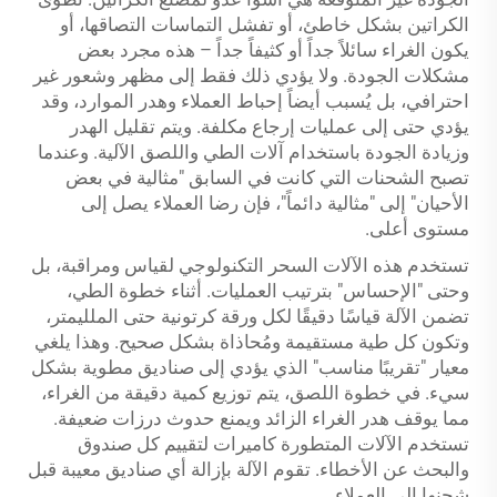
الكراتين بشكل خاطئ، أو تفشل التماسات التصاقها، أو
يكون الغراء سائلاً جداً أو كثيفاً جداً – هذه مجرد بعض
مشكلات الجودة. ولا يؤدي ذلك فقط إلى مظهر وشعور غير
احترافي، بل يُسبب أيضاً إحباط العملاء وهدر الموارد، وقد
يؤدي حتى إلى عمليات إرجاع مكلفة. ويتم تقليل الهدر
وزيادة الجودة باستخدام آلات الطي واللصق الآلية. وعندما
تصبح الشحنات التي كانت في السابق "مثالية في بعض
الأحيان" إلى "مثالية دائماً"، فإن رضا العملاء يصل إلى
مستوى أعلى.
تستخدم هذه الآلات السحر التكنولوجي لقياس ومراقبة، بل
وحتى "الإحساس" بترتيب العمليات. أثناء خطوة الطي،
تضمن الآلة قياسًا دقيقًا لكل ورقة كرتونية حتى الملليمتر،
وتكون كل طية مستقيمة ومُحاذاة بشكل صحيح. وهذا يلغي
معيار "تقريبًا مناسب" الذي يؤدي إلى صناديق مطوية بشكل
سيء. في خطوة اللصق، يتم توزيع كمية دقيقة من الغراء،
مما يوقف هدر الغراء الزائد ويمنع حدوث درزات ضعيفة.
تستخدم الآلات المتطورة كاميرات لتقييم كل صندوق
والبحث عن الأخطاء. تقوم الآلة بإزالة أي صناديق معيبة قبل
شحنها إلى العملاء.