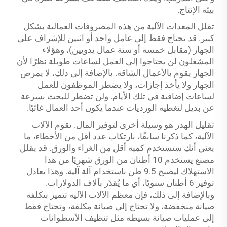
بيئة الإنتاج.
تقلل المعدات الآلية من هذه المصروفات العمالية بشكل
كبير. قد تحتاج فقط إلى عامل واحد أو اثنين للإشراف على
الجهاز (مقابل خمسة أو ستة عمال يدويين)، وهؤلاء
المشغلون لن يحتاجوا إلى العمل لساعات طويلة نظرًا لأن
الجهاز يقوم بالأعمال الشاقة. بالإضافة إلى ذلك، لا يمرض
الجهاز ولا يأخذ إجازات، ولا يضطر الموظفون للعمل
لساعات إضافية في تلك الأيام. ولن تضطر للبحث بسرعة
عن بديل لتغطية الورديات عندما يكون أحد العمال غائبًا.
تقليل الهدر هو وسيلة أخرى لتوفير المال. تقوم الآلات
الآلية، كما ذكرنا سابقًا، بارتكاب عدد أقل من الأخطاء، ما
يعني أنك ستستخدم كمية أقل من الغراء والورق. قد يقلل
مصنع يستخدم 10 أطنان من الورق شهريًا من هذا
الاستهلاك ليصبح 9.5 طن باستخدام آلة آلية. وهذا يعادل
توفير 6 أطنان سنويًا، أي ما يُقدّر بآلاف الدولارات.
وبالإضافة إلى ذلك، فإن معظم الآلات الآلية تتميز بتكلفة
صيانة منخفضة، ولا تحتاج إلى صيانة مكلفة، وتحتاج فقط
إلى عمليات صيانة بسيطة مثل تنظيف الأسطوانات