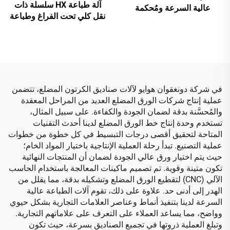
آلة طباعة HX سلسلة ذات
عالية السرعة ومُحكمة
نقل كلي تحت الفراغ وطباعة
التشغيل الآلي بالكامل
من الأعلى إلى الأسفل مع طي
وغرز أوتوماتيكي وتعبئة (نقل
تحت الفراغ وطباعة من
الأعلى إلى الأسفل)
في شركة دونغقوان هوايو لآلات صناديق الكرتون المضلع، تتضمن
عملية إنتاج شركات الورق المضلع العديد من المراحل المعقدة
والمُحسَّنة بدقة لضمان الجودة والكفاءة. على سبيل المثال،
تستخدم وحدة إنتاج خط الورق المضلع لدينا أحدث التقنيات
المتاحة لتحقيق أقصى درجات التبسيط في كل خطوة من خطوات
عملية التصنيع. تبدأ رحلة العملية الإنتاجية باختيار المواد الخام؛
حيث يتم اختيار ورق عالي الجودة لضمان أن المنتجات النهائية
تكون متينة وقوية. تم تصميم ماكينات المعالجة باستخدام الحاسب
الآلي (CNC) لتقطيع الورق المضلع وتشكيله بدقة، مما يقلل من
الهدر إلى أدنى حد. علاوة على ذلك، تقوم آلات الطباعة عالية
السرعة لدينا بتنفيذ أنماط وعناصر العلامات التجارية بشكل حيوي
وواضح، مما يساعد العملاء على التعرف على علاماتهم التجارية.
وتبلغ العملية ذروتها في تجميع الصناديق بسرعة، حيث تكون