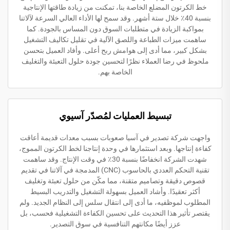
خط الكرتون المضلع الخاصة بنا، تمكنت من زيادة طاقتها الإنتاجية
بنسبة 40٪ خلال ستة أشهر. وقد سمح لها الأداء العالي السرعة لآلاتنا
بمواكبة الزيادة في متطلبات السوق دون المساس بالجودة. كما
ساهمت ميزات الطباعة واللصق الآلية في تقليل تكاليف التشغيل
بشكل كبير، مما أدى إلى هوامش ربح أعلى. وأفاد العميل بتحسن
ملحوظ في رضا العملاء نظرًا لتحسين جودة حلول التعبئة والتغليف
الخاصة بهم.
تبسيط العمليات لمُصدّر آسيوي
واجهت شركة تصدير في آسيا صعوبات بسبب معدات قديمة أعاقت
كفاءة إنتاجها. وبعد استثمارها في وحدة إنتاجنا لخط الكرتون المموج،
شهدت الشركة انخفاضًا بنسبة 30٪ في وقت الإنتاج. وقد ساهمت
تقنية التحكم العددي بالحاسوب (CNC) المدمجة في آلاتنا في تقديم
قصوص دقيقة وتصاميم متقنة، مما مكّن من حلول تعبئة وتغليف
أكثر تعقيدًا. وأشاد العميل بسهولة التشغيل والتدريب البسيط
المطلوب لموظفيه، ما أدى إلى انتقال سلس إلى النظام الجديد. ولم
يقتصر تأثير هذا التحديث على تحسين الكفاءة التشغيلية فحسب، بل
عزز أيضًا مكانتهم التنافسية في سوق التصدير.