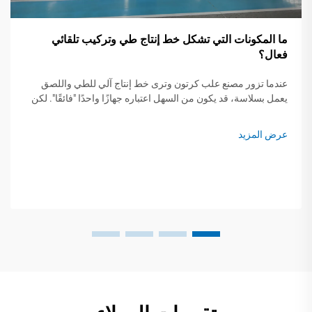
ما المكونات التي تشكل خط إنتاج طي وتركيب تلقائي
فعال؟
عندما تزور مصنع علب كرتون وترى خط إنتاج آلي للطي واللصق
يعمل بسلاسة، قد يكون من السهل اعتباره جهازًا واحدًا "فائقًا". لكن
جهازًا واحدًا لا يكفي لجعل خط الإنتاج فعالاً. إن أتمتة خط إنتاج...
عرض المزيد