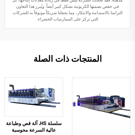
مذهلة: فقد نجحت الشركة ليس فقط في زيادة معدلات إنتاجها، بل
في خفض بصمتها الكربونية بشكل كبير أيضاً. ويُبرز هذا التعاون
التزامنا بالاستدامة والابتكار، مما يجعلنا شريكاً موثوقاً به للشركات
التي تركز على الممارسات الخضراء.
المنتجات ذات الصلة
سلسلة HS، آلة قص وطباعة
عالية السرعة محوسبة