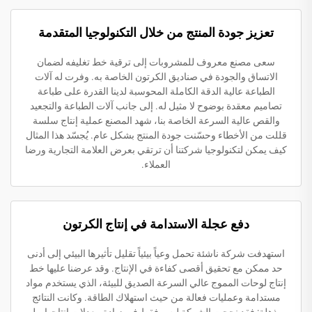
تعزيز جودة المنتج من خلال التكنولوجيا المتقدمة
سعى مصنع معروف للمشروبات إلى ترقية خط تغليفه لضمان
الاتساق والجودة في صناديق الكرتون الخاصة به. وفرت له آلات
الطباعة عالية الدقة الكاملة المحوسبة لدينا القدرة على طباعة
تصاميم معقدة بوضوح لا مثيل له. إلى جانب آلات الطباعة والتجعيد
والقص عالية السرعة الخاصة بنا، شهد المصنع عملية إنتاج سلسة
قللت من الأخطاء وحسّنت جودة المنتج بشكل عام. يُجسّد هذا المثال
كيف يمكن لتكنولوجيا شركتنا أن ترتقي بعرض العلامة التجارية ورضا
العملاء.
دفع عجلة الاستدامة في إنتاج الكرتون
استهدفت شركة ناشئة تحمل وعياً بيئياً تقليل تأثيرها البيئي إلى أدنى
حد ممكن مع تحقيق أقصى كفاءة في الإنتاج. وقد عرضنا عليها خط
إنتاج لوحات المموج عالي السرعة الصديق للبيئة، الذي يستخدم مواد
مستدامة وعمليات فعالة من حيث استهلاك الطاقة. وكانت النتائج