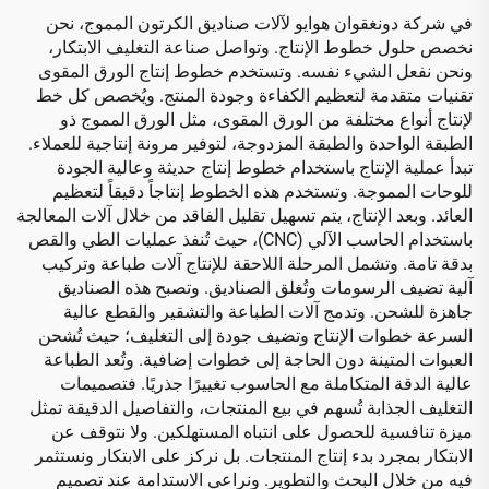
في شركة دونغقوان هوايو لآلات صناديق الكرتون المموج، نحن
نخصص حلول خطوط الإنتاج. وتواصل صناعة التغليف الابتكار،
ونحن نفعل الشيء نفسه. وتستخدم خطوط إنتاج الورق المقوى
تقنيات متقدمة لتعظيم الكفاءة وجودة المنتج. ويُخصص كل خط
لإنتاج أنواع مختلفة من الورق المقوى، مثل الورق المموج ذو
الطبقة الواحدة والطبقة المزدوجة، لتوفير مرونة إنتاجية للعملاء.
تبدأ عملية الإنتاج باستخدام خطوط إنتاج حديثة وعالية الجودة
للوحات المموجة. وتستخدم هذه الخطوط إنتاجاً دقيقاً لتعظيم
العائد. وبعد الإنتاج، يتم تسهيل تقليل الفاقد من خلال آلات المعالجة
باستخدام الحاسب الآلي (CNC)، حيث تُنفذ عمليات الطي والقص
بدقة تامة. وتشمل المرحلة اللاحقة للإنتاج آلات طباعة وتركيب
آلية تضيف الرسومات وتُغلق الصناديق. وتصبح هذه الصناديق
جاهزة للشحن. وتدمج آلات الطباعة والتشقير والقطع عالية
السرعة خطوات الإنتاج وتضيف جودة إلى التغليف؛ حيث تُشحن
العبوات المتينة دون الحاجة إلى خطوات إضافية. وتُعد الطباعة
عالية الدقة المتكاملة مع الحاسوب تغييرًا جذريًا. فتصميمات
التغليف الجذابة تُسهم في بيع المنتجات، والتفاصيل الدقيقة تمثل
ميزة تنافسية للحصول على انتباه المستهلكين. ولا نتوقف عن
الابتكار بمجرد بدء إنتاج المنتجات. بل نركز على الابتكار ونستثمر
فيه من خلال البحث والتطوير. ونراعي الاستدامة عند تصميم