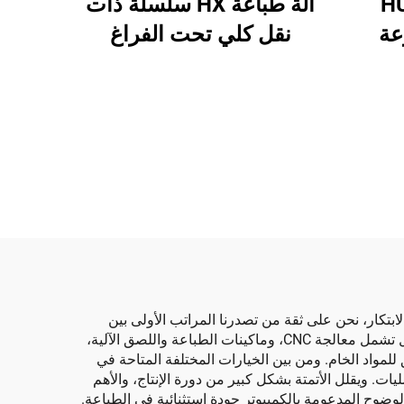
آلة طباعة HX سلسلة ذات
HUAY
نقل كلي تحت الفراغ
عة
وطباعة عالية الدقة مع قص
آلي
وتجعيد تحت الفراغ (نقل
تحت الفراغ وطباعة من
الأعلى إلى الأسفل)
لابتكار، نحن على ثقة من تصدرنا المراتب الأولى بين
الشركات الرائدة والأكثر أداءً في هذا المجال. وتضم خطوط إنتاجنا، إلى جانب المرافق الأخرى، ماكينات متطورة من الطراز الأول تشمل معالجة CNC، وماكينات الطباعة واللصق الآلية،
للمواد الخام. ومن بين الخيارات المختلفة المتاحة في
ليات. ويقلل الأتمتة بشكل كبير من دورة الإنتاج، والأهم
الوضوح المدعومة بالكمبيوتر جودة استثنائية في الطباعة.