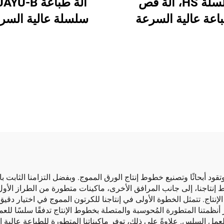
سلسلة HS، آلة قص
آلة طباعة U-B
اعة عالية السرعة
سلسلة عالية السر
بة بالكامل مع نقل
ومُحكمة التشغيل ال
ي بالكامل (طباعة
بالكامل
وية بنقل فراغي)
ود أبحاثًا وتصنيع خطوط إنتاج الورق المموج. وبفضل التزامنا الثابت با
اج. تتمثل الخطوة الأولى في إنتاجنا للكرتون المموج في اختيار دقيق 
فر أنظمتنا المتطورة المُحوسبة والمتصلة بخطوط الإنتاج تدفقًا سلسًا للعم
لعمل السلس. علاوةً على ذلك، توفر ماكيناتنا المتطورة للطباعة عالية 