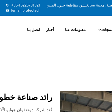
تعبئة، مدينة تسانغتشو، مقاطعة خبي، الصين
+86-15226701321
[email protected]
نتجات
معلومات عنا
أخبار
اتصل بنا
رائد صناعة خطوط
تُعد شركة دونغقوان هوايو لآل