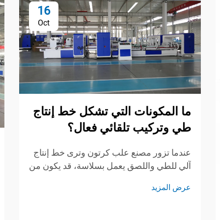
16
Oct
ما المكونات التي تشكل خط إنتاج
طي وتركيب تلقائي فعال؟
عندما تزور مصنع علب كرتون وترى خط إنتاج
آلي للطي واللصق يعمل بسلاسة، قد يكون من
السهل اعتباره جهازًا واحدًا "فائقًا". لكن جهازًا
عرض المزيد
واحدًا لا يكفي لجعل خط الإنتاج فعالاً. إن أتمتة
خط إنتاج...