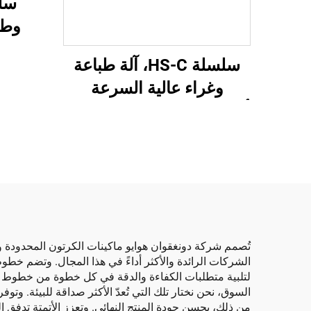
وطب
محوس
سلسلة HS-C، آلة طباعة
فراغ
وغراء عالية السرعة
عل
أوتوماتيكية بالكامل مع تعبئة
تلقائية
تُصمم شركة دونغقوان هوايو ماكينات الكرتون المحدودة وتق
لتلبية متطلبات الكفاءة والدقة في كل خطوة من خطوط الإنت
السوق، نحن نختار تلك التي تُعدّ الأكثر صداقة للبيئة. وتو
من ذلك، يحسن جودة المنتج النهائي. وتعزز الأتمتة تدفق ا