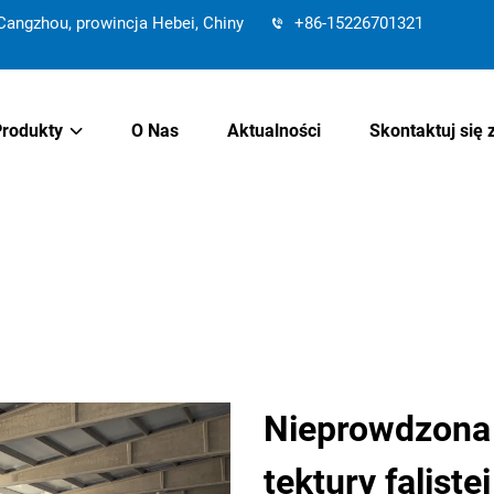
angzhou, prowincja Hebei, Chiny
+86-15226701321
Produkty
O Nas
Aktualności
Skontaktuj się 
Nieprowdzona 
tektury falistej