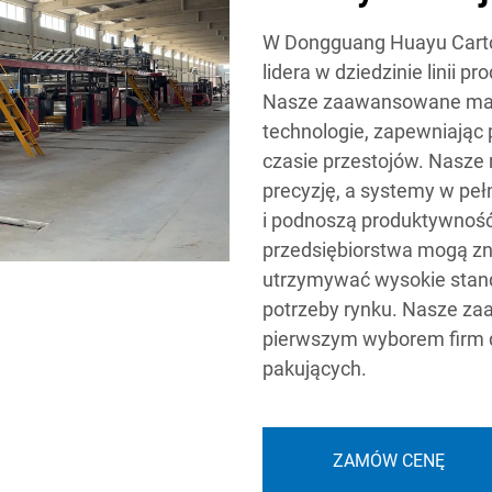
W Dongguang Huayu Carton
lidera w dziedzinie linii pr
Nasze zaawansowane masz
technologie, zapewniając
czasie przestojów. Nasze
precyzję, a systemy w peł
i podnoszą produktywność
przedsiębiorstwa mogą zn
utrzymywać wysokie stand
potrzeby rynku. Nasze za
pierwszym wyborem firm 
pakujących.
ZAMÓW CENĘ