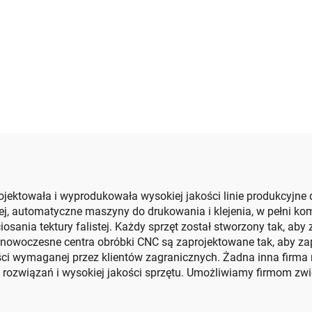
terizacją i wysoką
wysokiej rozdzielc
prędkością
drukowanie rowko
maszyna do cię
matrycowego (Tra
próżniowy z
drukowaniem w d
ektowała i wyprodukowała wysokiej jakości linie produkcyjne do
istej, automatyczne maszyny do drukowania i klejenia, w pełni k
osania tektury falistej. Każdy sprzęt został stworzony tak, aby
 nowoczesne centra obróbki CNC są zaprojektowane tak, aby za
 wymaganej przez klientów zagranicznych. Żadna inna firma ni
h rozwiązań i wysokiej jakości sprzętu. Umożliwiamy firmom zwi