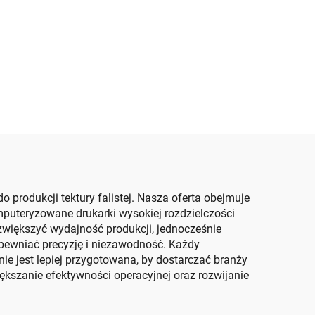
całkowicie
zości
zautomatyzowane
wanie
drukowanie w dół, górne
cia
składanie i sklejanie z
nsfer
maszyną do pakowania
(Transfer próżniowy z
ół)
drukowaniem w dół)
 produkcji tektury falistej. Nasza oferta obejmuje
omputeryzowane drukarki wysokiej rozdzielczości
 zwiększyć wydajność produkcji, jednocześnie
pewniać precyzję i niezawodność. Każdy
e jest lepiej przygotowana, by dostarczać branży
ększanie efektywności operacyjnej oraz rozwijanie