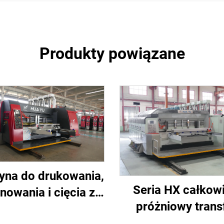
Produkty powiązane
yna do drukowania,
Seria HX całkowi
nowania i cięcia z
próżniowy trans
ii HUAYU-A z pełną
całkowicie próżn