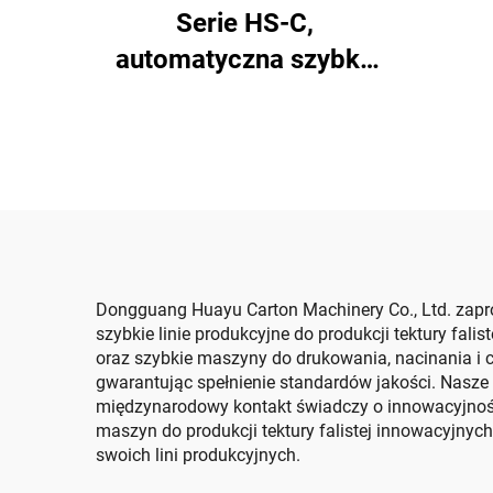
kompu
Serie HS-C,
automatyczna szybka
maszyna do drukowania,
sklejania i
automatycznego
pakowania
Dongguang Huayu Carton Machinery Co., Ltd. zaproj
szybkie linie produkcyjne do produkcji tektury fal
oraz szybkie maszyny do drukowania, nacinania i ci
gwarantując spełnienie standardów jakości. Nasze
międzynarodowy kontakt świadczy o innowacyjności
maszyn do produkcji tektury falistej innowacyjnyc
swoich lini produkcyjnych.