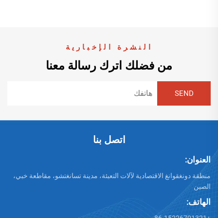
النشرة الإخبارية
من فضلك اترك رسالة معنا
اتصل بنا
العنوان:
منطقة دونغقوانغ الاقتصادية لآلات التعبئة، مدينة تسانغتشو، مقاطعة خبي،
الصين
الهاتف:
+86-15226701321