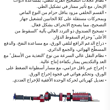
نظام عجلات التصحيح الفريد للطي، بمساعدة أدوات
•
الإبحار، مع تأثير ممتاز في تشكيل الطي.
القسم الخلفي مزود بناقل حزام من النوع الماص
•
وبمحركات مستقلة على كلا الجانبين لتشغيل جهاز
التصحيح، مما يصحح الانحراف بشكل فعال.
تصحيح الصندوق ذو التردد العالي بآلية "السقوط من
•
الأعلى" وحزام السقوط الدوّار.
ذراع الدعم الرافع لتلقي الورق، مع مساعدة النفخ، والدفع
•
المسطّح الهوائي، والجمع الدائري.
نظام النقل عالي السرعة من نوع "التغذية من الأسفل" مع
•
العد والتكديس يمتاز بكفاءة إنتاج عالية.
إخراج عبر ناقل حزامي، مع مسار أسطوانة الضغط على
•
الورق، وتحكم هوائي في فجوة إخراج الورق.
تعديل كهربائي لحركة الوحدة الأفقية للإخراج العددي.
•