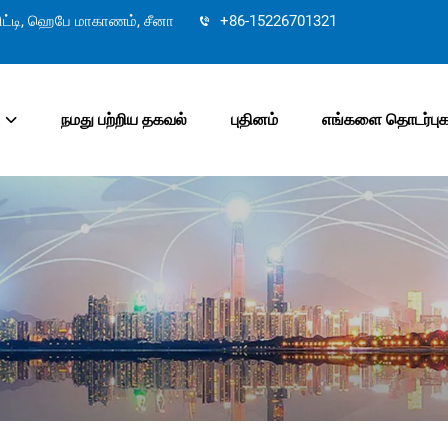
ட்டி, ஹெபே மாகாணம், சீனா
+86-15226701321
நமது பற்றிய தகவல்
புதினம்
எங்களை தொடர்புக