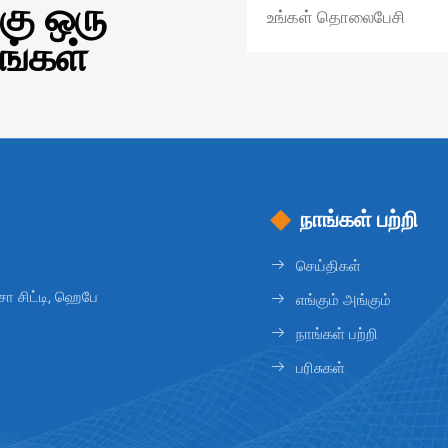
கு ஒரு
ங்கள்
நாங்கள் பற்றி
செய்திகள்
ோ சிட்டி, ஹெபே
எங்கும் அங்கும்
நாங்கள் பற்றி
பரிசுகள்