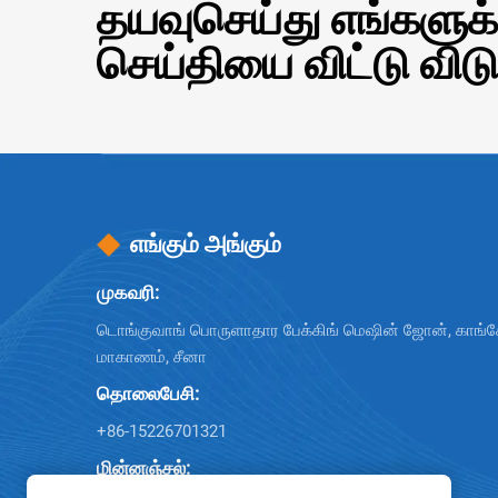
தயவுசெய்து எங்களுக்
செய்தியை விட்டு விடு
எங்கும் அங்கும்
முகவரி:
டொங்குவாங் பொருளாதார பேக்கிங் மெஷின் ஜோன், காங்ச
மாகாணம், சீனா
தொலைபேசி:
+86-15226701321
மின்னஞ்சல்: