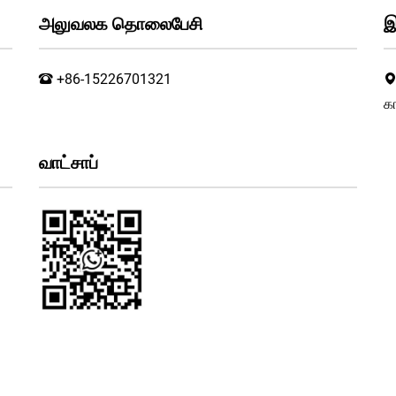
அலுவலக தொலைபேசி
இ
+86-15226701321
க
வாட்சாப்