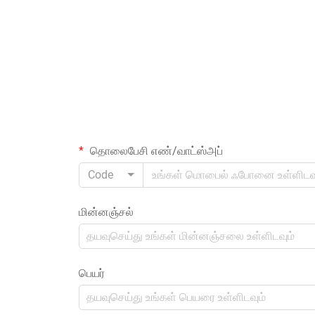
தொலைபேசி எண்/வாட்ஸ்‌அப்
Code
மின்னஞ்சல்
பெயர்