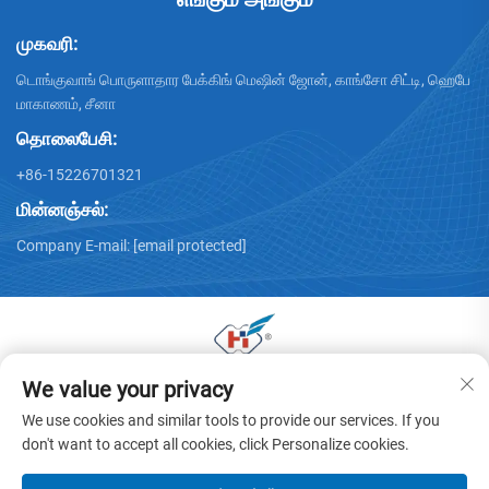
முகவரி:
டொங்குவாங் பொருளாதார பேக்கிங் மெஷின் ஜோன், காங்சோ சிட்டி, ஹெபே
மாகாணம், சீனா
தொலைபேசி:
+86-15226701321
மின்னஞ்சல்:
Company E-mail:
[email protected]
We value your privacy
டொங்குவாங் ஹுவாயு கார்ட்டன் மெஷினரி கோ., லிமிடெட் இன் ©
2025 அனைத்து உரிமைகளும் பாதுகாக்கப்பட்டவை -
தனிமை
We use cookies and similar tools to provide our services. If you
கொள்கை
don't want to accept all cookies, click Personalize cookies.