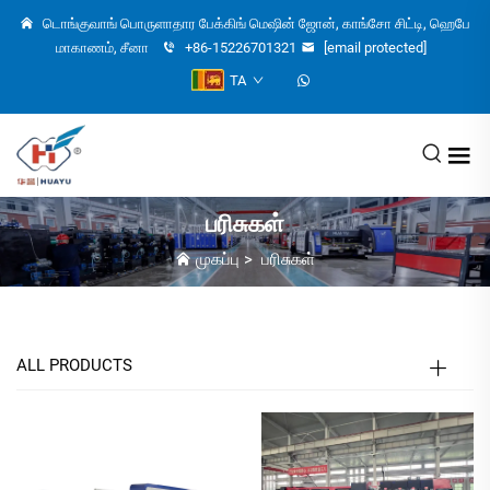
டொங்குவாங் பொருளாதார பேக்கிங் மெஷின் ஜோன், காங்சோ சிட்டி, ஹெபே
மாகாணம், சீனா
+86-15226701321
[email protected]
TA
பரிசுகள்
முகப்பு
>
பரிசுகள்
ALL PRODUCTS