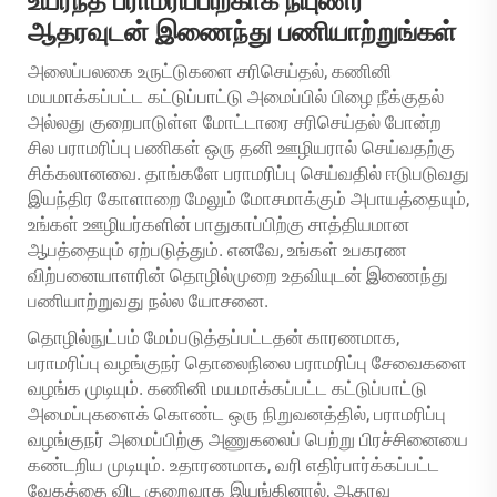
உயர்ந்த பராமரிப்பிற்காக நிபுணர்
ஆதரவுடன் இணைந்து பணியாற்றுங்கள்
அலைப்பலகை உருட்டுகளை சரிசெய்தல், கணினி
மயமாக்கப்பட்ட கட்டுப்பாட்டு அமைப்பில் பிழை நீக்குதல்
அல்லது குறைபாடுள்ள மோட்டாரை சரிசெய்தல் போன்ற
சில பராமரிப்பு பணிகள் ஒரு தனி ஊழியரால் செய்வதற்கு
சிக்கலானவை. தாங்களே பராமரிப்பு செய்வதில் ஈடுபடுவது
இயந்திர கோளாறை மேலும் மோசமாக்கும் அபாயத்தையும்,
உங்கள் ஊழியர்களின் பாதுகாப்பிற்கு சாத்தியமான
ஆபத்தையும் ஏற்படுத்தும். எனவே, உங்கள் உபகரண
விற்பனையாளரின் தொழில்முறை உதவியுடன் இணைந்து
பணியாற்றுவது நல்ல யோசனை.
தொழில்நுட்பம் மேம்படுத்தப்பட்டதன் காரணமாக,
பராமரிப்பு வழங்குநர் தொலைநிலை பராமரிப்பு சேவைகளை
வழங்க முடியும். கணினி மயமாக்கப்பட்ட கட்டுப்பாட்டு
அமைப்புகளைக் கொண்ட ஒரு நிறுவனத்தில், பராமரிப்பு
வழங்குநர் அமைப்பிற்கு அணுகலைப் பெற்று பிரச்சினையை
கண்டறிய முடியும். உதாரணமாக, வரி எதிர்பார்க்கப்பட்ட
வேகத்தை விட குறைவாக இயங்கினால், ஆதரவு