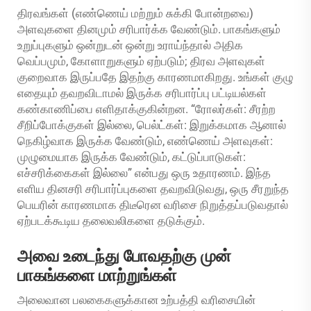
திரவங்கள் (எண்ணெய் மற்றும் சுக்கி போன்றவை)
அளவுகளை தினமும் சரிபார்க்க வேண்டும். பாகங்களும்
உறுப்புகளும் ஒன்றுடன் ஒன்று உராய்ந்தால் அதிக
வெப்பமும், கோளாறுகளும் ஏற்படும்; திரவ அளவுகள்
குறைவாக இருப்பதே இதற்கு காரணமாகிறது. உங்கள் குழு
எதையும் தவறவிடாமல் இருக்க சரிபார்ப்பு பட்டியல்கள்
கண்காணிப்பை எளிதாக்குகின்றன. “ரோலர்கள்: சீரற்ற
சீறிப்போக்குகள் இல்லை, பெல்ட்கள்: இறுக்கமாக ஆனால்
நெகிழ்வாக இருக்க வேண்டும், எண்ணெய் அளவுகள்:
முழுமையாக இருக்க வேண்டும், கட்டுப்பாடுகள்:
எச்சரிக்கைகள் இல்லை” என்பது ஒரு உதாரணம். இந்த
எளிய தினசரி சரிபார்ப்புகளை தவறவிடுவது, ஒரு சீரறுந்த
பெயரின் காரணமாக திடீரென வரிசை நிறுத்தப்படுவதால்
ஏற்படக்கூடிய தலைவலிகளை தடுக்கும்.
அவை உடைந்து போவதற்கு முன்
பாகங்களை மாற்றுங்கள்
அலைவான பலகைகளுக்கான உற்பத்தி வரிசையின்