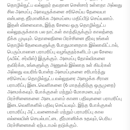
தொழில்நுட்ப வல்லுநர் தவறான சென்சார் உள்ளதா அல்லது
சில அமைப்பு அளவுருக்களை சரிசெய்ய தேவையா
என்பதை தீர்மானிக்க அமைப்பை மதிப்பீடு செய்யலாம்.
இதன் விளைவாக, இந்த சேவை ஒரு தொழில்நுட்ப
வல்லுநருக்காக பல நாட்கள் காத்திருக்கும் காலத்தை
நீக்க முடியும். தொலைநிலை பிரச்சினை தீர்வு உங்கள்
தொழில் தேவைகளுக்கு போதுமானதாக இல்லாவிட்டால்,
பெரும்பாலான பராமரிப்பு வழங்குநர்களிடம் புல சேவை
(ஃபீல்ட் சர்வீஸ்) இருக்கும். அமைப்பு தோல்விகளை
தவிர்க்க, உங்களுக்கு அணுகல் இல்லாத உள் கியர்கள்
அல்லது வயரிங் போன்ற அமைப்புகளை சரிபார்த்து
சரிசெய்ய தொழில்நுட்ப வல்லுநரை அழைக்க சீரான
பராமரிப்பு இடைவெளிகளை (6 மாதத்திற்கு ஒருமுறை)
அமைக்கவும். போக்குகள் மற்றும் மோசமடையும்
பிரச்சினைகளை அடையாளம் காண பதிவுகளை பராமரிப்பு
இடைவெளிகளில் பதிவு செய்யவும். இந்த போக்குகள்
பராமரிப்பு அட்டவணைகள் மற்றும் பராமரிப்பு கால
எல்லையின் செயல்பாட்டை தீர்மானிக்க உதவும், பெரிய
பிரச்சினைகள் ஏற்படாமல் தடுக்கும்.