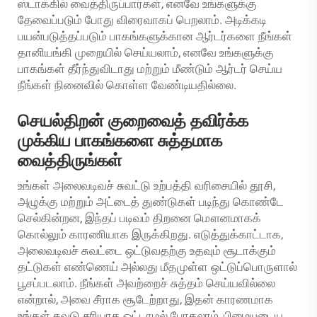
ஸ்டாக்கில் வைத்திருப்பார்கள், எனவே உங்களுக்கு
தேவைப்படும் போது விரைவாகப் பெறலாம். அடிக்கடி
பயன்படுத்தப்படும் பாகங்களுக்கான ஆர்டர்களை நீங்கள்
தானியங்கி முறையில் செய்யலாம், எனவே உங்களுக்கு
பாகங்கள் தீர்ந்துவிடாது மற்றும் மீண்டும் ஆர்டர் செய்ய
நீங்கள் நினைவில் கொள்ள வேண்டியதில்லை.
செயல்திறன் குறைவைத் தவிர்க்க
முக்கிய பாகங்களை சுத்தமாக
வைத்திருங்கள்
உங்கள் அலைவடிவச் சுவட்டு உற்பத்தி வரிசையில் தூசி,
அழுக்கு மற்றும் அட்டைத் துண்டுகள் படிந்து கொண்டே
செல்கின்றன, இந்தப் படிவம் திறனை மௌனமாகக்
கொல்லும் காரணியாக இருக்கிறது. எடுத்துக்காட்டாக,
அலைவடிவச் சுவட்டை ஒட்டுவதற்கு உதவும் சூடாக்கும்
தட்டுகள் எண்ணெய் அல்லது மீதமுள்ள ஒட்டுப்பொருளால்
பூசப்படலாம். நீங்கள் அவற்றைச் சுத்தம் செய்யவில்லை
என்றால், அவை சீராக சூடேற்றாது, இதன் காரணமாக
உங்கள் சுவடு சரியாக ஒட்டாமல் போகலாம், பிழையுடைய