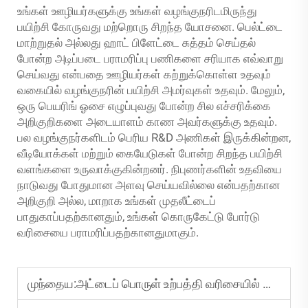
உங்கள் ஊழியர்களுக்கு உங்கள் வழங்குநரிடமிருந்து
பயிற்சி கோருவது மற்றொரு சிறந்த யோசனை. பெல்ட்டை
மாற்றுதல் அல்லது ஹாட் பிளேட்டை சுத்தம் செய்தல்
போன்ற அடிப்படை பராமரிப்பு பணிகளை சரியாக எவ்வாறு
செய்வது என்பதை ஊழியர்கள் கற்றுக்கொள்ள உதவும்
வகையில் வழங்குநரின் பயிற்சி அமர்வுகள் உதவும். மேலும்,
ஒரு பெயரிங் ஓசை எழுப்புவது போன்ற சில எச்சரிக்கை
அறிகுறிகளை அடையாளம் காண அவர்களுக்கு உதவும்.
பல வழங்குநர்களிடம் பெரிய R&D அணிகள் இருக்கின்றன,
வீடியோக்கள் மற்றும் கையேடுகள் போன்ற சிறந்த பயிற்சி
வளங்களை உருவாக்குகின்றனர். நிபுணர்களின் உதவியை
நாடுவது போதுமான அளவு செய்யவில்லை என்பதற்கான
அறிகுறி அல்ல, மாறாக உங்கள் முதலீட்டைப்
பாதுகாப்பதற்கானதும், உங்கள் கொருகேட்டு போர்டு
வரிசையை பராமரிப்பதற்கானதுமாகும்.
முந்தைய:
அட்டைப் பொருள் உற்பத்தி வரிசையில் திறமையை எவ்வாறு அதிகரிப்பது?