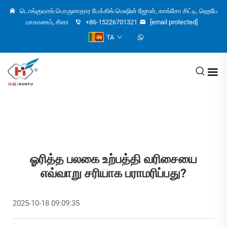
டொங்குவாங் பொருளாதார பேக்கிங் மெஷின் ஜோன், காங்சோ சிட்டி, ஹெபே
மாகாணம், சீனா
+86-15226701321
[email protected]
TA
ஓரித்த பலகை உற்பத்தி வரிசையை
எவ்வாறு சரியாக பராமரிப்பது?
2025-10-18 09:09:35