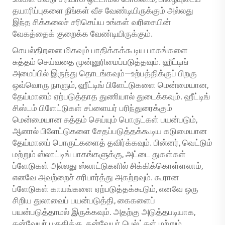
தயாரிப்புகளை நீங்கள் வீச வேண்டியிருக்கும் அல்லது
இந்த சிக்கலைச் சரிசெய்ய உங்கள் வரிசையின்
வேகத்தைக் குறைக்க வேண்டியிருக்கும்.
செயல்திறனை மிகவும் பாதிக்கக்கூடிய பாகங்களை
சுத்தம் செய்வதை முன்னுரிமைப்படுத்தவும். ஹீட்டிங்
அமைப்பில் இருந்து தொடங்கவும்—உற்பத்திக்குப் பிறகு
ஒவ்வொரு நாளும், ஹீட்டிங் பிளேட்டுகளை மென்மையான,
தேய்மானம் ஏற்படுத்தாத துணியால் துடைக்கவும். ஹீட்டிங்
சிஸ்டம் பிளேட்டுகள் சப்ளையர் பரிந்துரைக்கும்
மென்மையான சுத்தம் செய்யும் பொருட்கள் பயன்படும்,
ஆனால் பிளேட்டுகளை சேதப்படுத்தக்கூடிய கடுமையான
தேய்மானப் பொருட்களைத் தவிர்க்கவும். பின்னர், வெட்டும்
மற்றும் ஸ்லாட்டிங் பாகங்களுக்கு, அட்டை துகள்கள்
ப்ளேடுகள் அல்லது ஸ்லாட்டுகளில் சிக்கிக்கொள்ளலாம்,
எனவே அவற்றைச் சரிபார்த்து அகற்றவும். கூரான
ப்ளேடுகள் காயங்களை ஏற்படுத்தக்கூடும், எனவே ஒரு
சிறிய துலாவைப் பயன்படுத்தி, கைகளைப்
பயன்படுத்தாமல் இருக்கவும். அதற்கு அடுத்தபடியாக,
கன்வேயர் பகுதிக்கு, கன்வேயர் பெல்ட்கள் மற்றும்