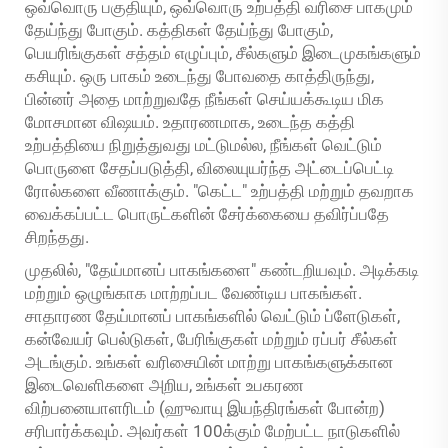
ஒவ்வொரு பகுதியும், ஒவ்வொரு உற்பத்தி வரிசை பாகமும்
தேய்ந்து போகும். கத்திகள் தேய்ந்து போகும்,
பெயரிங்குகள் சத்தம் எழுப்பும், சீல்களும் இடைமுகங்களும்
கசியும். ஒரு பாகம் உடைந்து போவதை காத்திருந்து,
பின்னர் அதை மாற்றுவதே நீங்கள் செய்யக்கூடிய மிக
மோசமான விஷயம். உதாரணமாக, உடைந்த கத்தி
உற்பத்தியை நிறுத்துவது மட்டுமல்ல, நீங்கள் வெட்டும்
பொருளை சேதப்படுத்தி, விலையுயர்ந்த அட்டைப்பெட்டி
ரோல்களை வீணாக்கும். "கெட்ட" உற்பத்தி மற்றும் தவறாக
வைக்கப்பட்ட பொருட்களின் சேர்க்கையை தவிர்ப்பதே
சிறந்தது.
முதலில், "தேய்மானப் பாகங்களை" கண்டறியவும். அடிக்கடி
மற்றும் ஒழுங்காக மாற்றப்பட வேண்டிய பாகங்கள்.
சாதாரண தேய்மானப் பாகங்களில் வெட்டும் ப்ளேடுகள்,
கன்வேயர் பெல்டுகள், பேரிங்குகள் மற்றும் ரப்பர் சீல்கள்
அடங்கும். உங்கள் வரிசையின் மாற்று பாகங்களுக்கான
இடைவெளிகளை அறிய, உங்கள் உபகரண
விற்பனையாளரிடம் (ஹுவாயு இயந்திரங்கள் போன்ற)
சரிபார்க்கவும். அவர்கள் 100க்கும் மேற்பட்ட நாடுகளில்