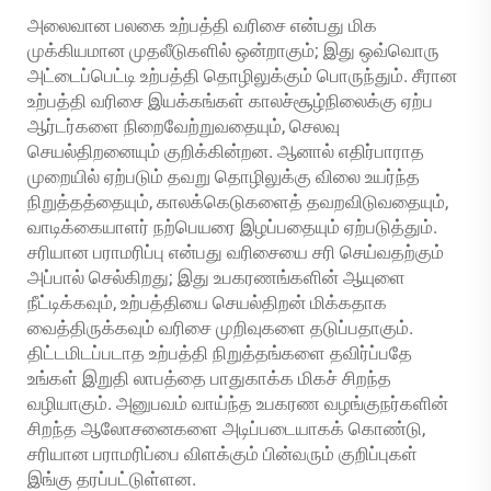
அலைவான பலகை உற்பத்தி வரிசை என்பது மிக
முக்கியமான முதலீடுகளில் ஒன்றாகும்; இது ஒவ்வொரு
அட்டைப்பெட்டி உற்பத்தி தொழிலுக்கும் பொருந்தும். சீரான
உற்பத்தி வரிசை இயக்கங்கள் காலச்சூழ்நிலைக்கு ஏற்ப
ஆர்டர்களை நிறைவேற்றுவதையும், செலவு
செயல்திறனையும் குறிக்கின்றன. ஆனால் எதிர்பாராத
முறையில் ஏற்படும் தவறு தொழிலுக்கு விலை உயர்ந்த
நிறுத்தத்தையும், காலக்கெடுகளைத் தவறவிடுவதையும்,
வாடிக்கையாளர் நற்பெயரை இழப்பதையும் ஏற்படுத்தும்.
சரியான பராமரிப்பு என்பது வரிசையை சரி செய்வதற்கும்
அப்பால் செல்கிறது; இது உபகரணங்களின் ஆயுளை
நீட்டிக்கவும், உற்பத்தியை செயல்திறன் மிக்கதாக
வைத்திருக்கவும் வரிசை முறிவுகளை தடுப்பதாகும்.
திட்டமிடப்படாத உற்பத்தி நிறுத்தங்களை தவிர்ப்பதே
உங்கள் இறுதி லாபத்தை பாதுகாக்க மிகச் சிறந்த
வழியாகும். அனுபவம் வாய்ந்த உபகரண வழங்குநர்களின்
சிறந்த ஆலோசனைகளை அடிப்படையாகக் கொண்டு,
சரியான பராமரிப்பை விளக்கும் பின்வரும் குறிப்புகள்
இங்கு தரப்பட்டுள்ளன.