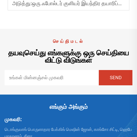
அடுத்து:
ஒரு ஃபோல்டர் குளியர் இயந்திர தயாரிப்பாளரின் நம்பகத்தன்மையை எவ்வாறு மதிப்பிடுவது?
செய்திமடல்
தயவுசெய்து எங்களுக்கு ஒரு செய்தியை
விட்டு விடுங்கள்
எங்கும் அங்கும்
முகவரி:
டொங்குவாங் பொருளாதார பேக்கிங் மெஷின் ஜோன், காங்சோ சிட்டி, ஹெபே
மாகாணம், சீனா