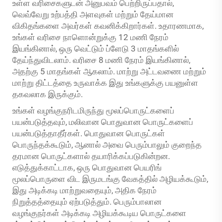
உள்ள வரிசைகளுடன் அனுபவம் பெற்றிருப்பதால்,
வெவ்வேறு உற்பத்தி அளவுகள் மற்றும் தேய்மான
விகிதங்களை அவர்கள் கவனிக்கிறார்கள். உதாரணமாக,
உங்கள் வரிசை நாளொன்றுக்கு 12 மணி நேரம்
இயங்கினால், ஒரு வெட்டும் ப்ளேடு 3 மாதங்களில்
தேய்ந்துவிடலாம். வரிசை 8 மணி நேரம் இயங்கினால்,
அதற்கு 5 மாதங்கள் ஆகலாம். மாற்று அட்டவணை மற்றும்
மாற்று திட்டத்தை உருவாக்க இது உங்களுக்கு பயனுள்ள
தகவலாக இருக்கும்.
உங்கள் வழங்குநரிடமிருந்து மூலப்பொருட்களைப்
பயன்படுத்தவும், மலிவான பொதுவான பொருட்களைப்
பயன்படுத்தாதீர்கள். பொதுவான பொருட்கள்
பொருந்தக்கூடும், ஆனால் அவை பெரும்பாலும் குறைந்த
தரமான பொருட்களால் தயாரிக்கப்படுகின்றன.
எடுத்துக்காட்டாக, ஒரு பொதுவான பெயரிங்
மூலப்பொருளை விட இருமடங்கு வேகத்தில் அழியக்கூடும்,
இது அடிக்கடி மாற்றுவதையும், அதிக நேரம்
நிறுத்தத்தையும் ஏற்படுத்தும். பெரும்பாலான
வழங்குநர்கள் அடிக்கடி அழியக்கூடிய பொருட்களை