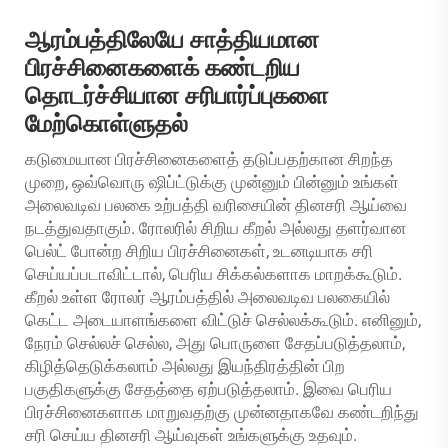
ஆரம்பத்திலேயே சாத்தியமான
பிரச்சினைகளைக் கண்டறிய
தொடர்ச்சியான சரிபார்ப்புகளை
மேற்கொள்ளுதல்
கடுமையான பிரச்சினைகளைத் தடுப்பதற்கான சிறந்த
முறை, ஒவ்வொரு ஷிப்ட்டுக்கு முன்னும் பின்னும் உங்கள்
அலைவடிவ பலகை உற்பத்தி வரிசையின் தினசரி ஆய்வை
நடத்துவதாகும். ரோலரில் சிறிய கீறல் அல்லது தளர்வான
பெல்ட் போன்ற சிறிய பிரச்சினைகள், உடனடியாக சரி
செய்யப்படாவிட்டால், பெரிய சிக்கல்களாக மாறக்கூடும்.
கீறல் உள்ள ரோலர் ஆரம்பத்தில் அலைவடிவ பலகையில்
கெட்ட அடையாளங்களை விட்டுச் செல்லக்கூடும். எனினும்,
நேரம் செல்லச் செல்ல, அது பொருளை சேதப்படுத்தலாம்,
கிழித்தெடுக்கலாம் அல்லது இயந்திரத்தின் பிற
பகுதிகளுக்கு சேதத்தை ஏற்படுத்தலாம். இவை பெரிய
பிரச்சினைகளாக மாறுவதற்கு முன்னதாகவே கண்டறிந்து
சரி செய்ய தினசரி ஆய்வுகள் உங்களுக்கு உதவும்.