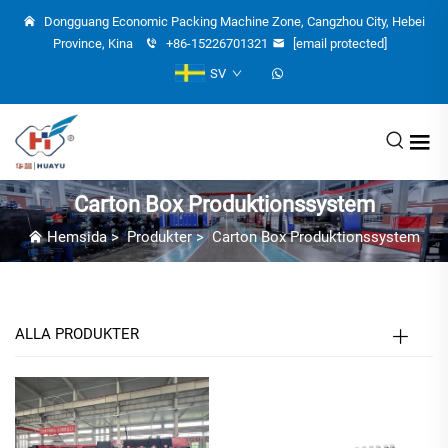
Dongguang Economic Packing Machine Zone, Cangzhou City, Hebei
Province, Kina
+86-15226701321
[email protected]
SV
Carton Box Produktionssystem
Hemsida
>
Produkter
>
Carton Box Produktionssystem
ALLA PRODUKTER