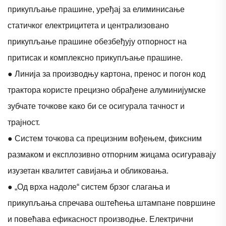
прикупљање прашине, уређај за елиминисање
статичког електрицитета и централизовано
прикупљање прашине обезбеђују отпорност на
притисак и комплексно прикупљање прашине.
● Линија за производњу картона, пренос и погон код
трактора користе прецизно обрађене алуминијумске
зубчате точкове како би се осигурала тачност и
трајност.
● Систем точкова са прецизним вођењем, фиксним
размаком и експлозивно отпорним жицама осигуравају
изузетан квалитет савијања и обликовања.
● „Од врха надоле“ систем брзог слагања и
прикупљања спречава оштећења штампане површине
и повећава ефикасност производње. Електрични