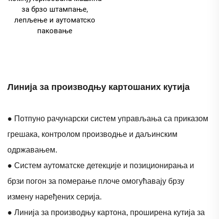
за брзо штампање,
лепљење и аутоматско
паковање
Линија за производњу картошаних кутија
● Потпуно рачунарски систем управљања са приказом
грешака, контролом производње и даљинским
одржавањем.
● Систем аутоматске детекције и позиционирања и
брзи погон за померање плоче омогућавају брзу
измену наређених серија.
● Линија за производњу картона, проширена кутија за