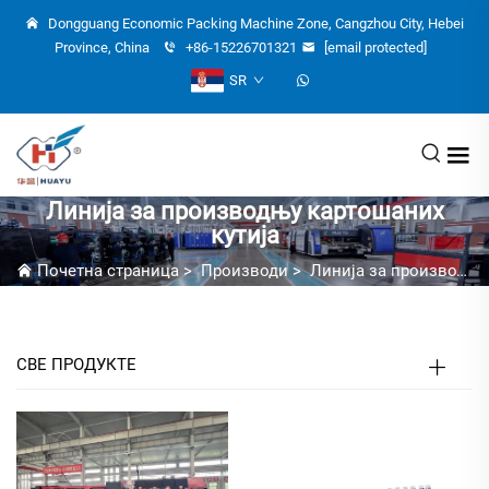
Dongguang Economic Packing Machine Zone, Cangzhou City, Hebei
Province, China
+86-15226701321
[email protected]
SR
Линија за производњу картошаних
кутија
Почетна страница
>
Производи
>
Линија за производњу картошаних кутија
СВЕ ПРОДУКТЕ