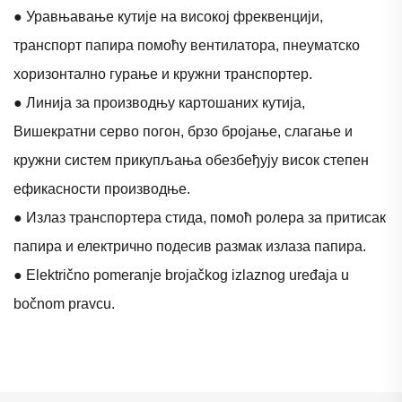
● Уравњавање кутије на високој фреквенцији,
транспорт папира помоћу вентилатора, пнеуматско
хоризонтално гурање и кружни транспортер.
● Линија за производњу картошаних кутија,
Вишекратни серво погон, брзо бројање, слагање и
кружни систем прикупљања обезбеђују висок степен
ефикасности производње.
● Излаз транспортера стида, помоћ ролера за притисак
папира и електрично подесив размак излаза папира.
● Električno pomeranje brojačkog izlaznog uređaja u
bočnom pravcu.