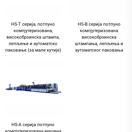
HS-T серија, потпуно
HS-B серија потпуно
компјутеризована,
компјутеризована
високобрзинска штампа,
високобрзинска
лепљење и аутоматско
штампања, лепљења и
паковање (за мале кутије)
аутоматског паковања
HS-A серија потпуно
компјутеризована машинa