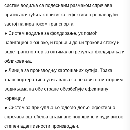
систем водиља са подесивим размаком спречава
притисак и губитак притиска, ефективно решавајући
застој папира током транспорта.
● Систем водиља за фолдирање, уз помоћ
навигационе ознаке, и горњи и доњи тракови стежу и
воде транспортер за оптималан резултат фолдирања и
обликовања.
● Линија за производњу картошаних кутија, Трака
транспортера типа усисавања са независно моторним
водиљама на обе стране обезбеђује ефективну
корекцију.
● Систем за прикупљање 'одозго-доље' ефективно
спречава оштећења штампане површине и нуди висок
степен адаптивности производњи.