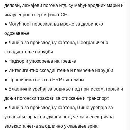
делови, лежајеви погона итд. су међународних марки и
имају европо сертификат CE.
● Могућност повезивања мреже за даљинско
одржавање
● Линија за производњу картона, Неограничено
складиштење наруџби
● Надзор и упозорења на грешке
● Интелигентно складиштење и памћење наруџби
● Проширива веза са ERP системом
● Еластични уређај за водиље под притиском, горњи и
доњи погонски тракови за стискање и транспорт.
● Линија за производњу картона, Више уређаја за
уклањање зрна: ваздушни нож, четка и електрична
ваљкаста четка за одлично уклањање зрна.