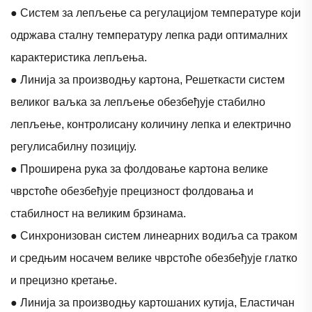
● Систем за лепљење са регулацијом температуре који
одржава сталну температуру лепка ради оптималних
карактеристика лепљења.
● Линија за производњу картона, Решеткасти систем
великог ваљка за лепљење обезбеђује стабилно
лепљење, контролисану количину лепка и електрично
регулисабилну позицију.
● Проширена рука за фолдовање картона велике
чврстоће обезбеђује прецизност фолдовања и
стабилност на великим брзинама.
● Синхронизован систем линеарних водиља са траком
и средњим носачем велике чврстоће обезбеђује глатко
и прецизно кретање.
● Линија за производњу картошаних кутија, Еластичан