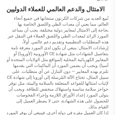
الامتثال والدعم العالمي للعملاء الدوليين
تُبيع العديد من شركات الكرتون منتجاتها في جميع أنحاء
العالم، مما يعني أن معدات الطي واللصق الخاصة بها
بحاجة إلى الامتثال لمعايير دولية مختلفة. يجب أن يساعد
المورد الرائد لمعدات الطي واللصق العملاء في التنقل عبر
هذه المتطلبات التنظيمية وتقديم دعم عالمي. أولاً،
إرشادات الامتثال: ينبغي أن يكون لدى المورد معرفة تامة
بتفاصيل الشهادات مثل شهادة CE الأوروبية (لأوروبا) أو
المعايير الكهربائية المحلية (لمواقع مثل الولايات المتحدة أو
آسيا). ويجب أن يضمن المورد أن الماكينات التي يقدمها
تلتزم بهذه المعايير — دون التنازل عن أي متطلبات. على
سبيل المثال، تحتاج الآلة المُرسلة إلى أوروبا إلى شهادة CE
لإثبات امتثالها للقواعد المتعلقة بالسلامة والبيئة، مثل توفر
حواجز سلامة مناسبة واستهلاك منخفض للطاقة. ويجب أن
يتولى المورد إعداد الأوراق اللازمة وإجراء الفحوصات
للحصول على هذه الشهادة، حتى لا يضطر العميل إلى
القيام بذلك.
إذا كان العميل مقره في دولة أخرى، فينبغي أن يوفر المورد