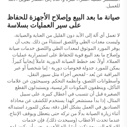
للعميل.
صيانة ما بعد البيع وإصلاح الأجهزة للحفاظ
على سير العمليات بسلاسة
لا تعمل أي آلة إلى الأبد دون القليل من العناية والصيانة،
وليست معدات الطي واللصق استثناءً من ذلك. يجب أن
يوفر المورد الموثوق لمعدات الطي واللصق خدمات صيانة
وإصلاح ما بعد البيع قوية للحفاظ على استمرارية عمليات
العملاء. أولاً، تعد خطط الصيانة الدورية عاملاً إيجابياً كبيراً.
يمكن للمورد جدولة فحوصات دورية - إما شخصياً أو عبر
المراقبة عن بُعد - لفحص أجزاء مثل سيور النقل،
وأسطوانات اللصق، وأنظمة التحكم. وسيبحثون عن علامات
التآكل، وينظفون المكونات الرئيسية، ويستبدلون القطع
الصغيرة قبل أن تتسبب في أعطال كبيرة. على سبيل
المثال، إذا بدأ مستشعر كهذا يستخدم للكشف عن محاذاة
الصناديق في العمل بشكل أقل دقة، يمكن للمورد استبداله
أثناء زيارة الصيانة بدلًا من تركه حتى يتعطل ويوقف الإنتاج.
عندما تحدث الأعطاب (وسيحدث ذلك)، فإن خدمات
الإصلاح السريعة تكون أمرًا بالغ الأهمية. يجب أن يكون لدى