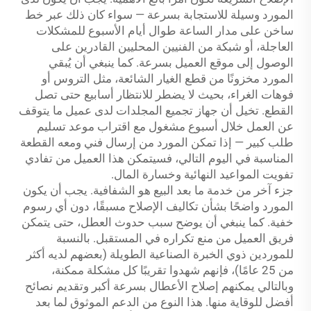
المورد وسيلة للاستجابة بسرعة — سواء كان ذلك عبر خط
ساخن على مدار الساعة طوال أيام الأسبوع للمشكلات
العاجلة، أو شبكة من الفنيين المحليين القادرين على
الوصول إلى موقع العميل بسرعة. كما ينبغي أن يُبقي
المورد مخزونًا من قطع الغيار الشائعة، مثل التروس أو
فوهات الغراء، بحيث لا يضطر للانتظار أسابيع حتى تصل
القطع. تخيل أن جهاز تجميع المجلدات لدى عميل ما يتوقف
عن العمل خلال أسبوع مشغول مع اقتراب موعد تسليم
طلب كبير — إذا تمكن المورد من إرسال فني ومعه القطعة
المناسبة في اليوم التالي، فسيتمكن هذا العميل من تفادي
تفويت المواعيد النهائية وخسارة المال.
جزء آخر من خدمة ما بعد البيع هو الشفافية. يجب أن يكون
المورد واضحًا بشأن تكاليف الإصلاح مسبقًا، دون أي رسوم
خفية. كما ينبغي أن يوضح سبب حدوث العطل، حتى يتمكن
فريق العميل من منع تكراره في المستقبل. بالنسبة
للموردين ذوي الخبرة الصناعية الطويلة (بعضهم لديه أكثر
من 25 عامًا)، فإنهم شهدوا تقريبًا كل مشكلة ممكنة،
وبالتالي يمكنهم إصلاح الأعطال بسرعة أكبر وتقديم نصائح
أفضل للوقاية منها. هذا النوع من الدعم الموثوق لما بعد