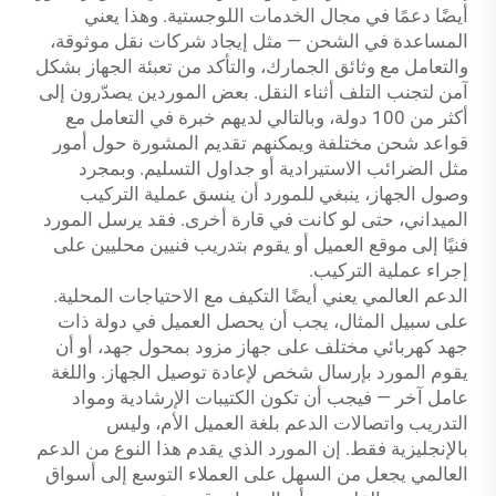
أيضًا دعمًا في مجال الخدمات اللوجستية. وهذا يعني
المساعدة في الشحن — مثل إيجاد شركات نقل موثوقة،
والتعامل مع وثائق الجمارك، والتأكد من تعبئة الجهاز بشكل
آمن لتجنب التلف أثناء النقل. بعض الموردين يصدّرون إلى
أكثر من 100 دولة، وبالتالي لديهم خبرة في التعامل مع
قواعد شحن مختلفة ويمكنهم تقديم المشورة حول أمور
مثل الضرائب الاستيرادية أو جداول التسليم. وبمجرد
وصول الجهاز، ينبغي للمورد أن ينسق عملية التركيب
الميداني، حتى لو كانت في قارة أخرى. فقد يرسل المورد
فنيًا إلى موقع العميل أو يقوم بتدريب فنيين محليين على
إجراء عملية التركيب.
الدعم العالمي يعني أيضًا التكيف مع الاحتياجات المحلية.
على سبيل المثال، يجب أن يحصل العميل في دولة ذات
جهد كهربائي مختلف على جهاز مزود بمحول جهد، أو أن
يقوم المورد بإرسال شخص لإعادة توصيل الجهاز. واللغة
عامل آخر — فيجب أن تكون الكتيبات الإرشادية ومواد
التدريب واتصالات الدعم بلغة العميل الأم، وليس
بالإنجليزية فقط. إن المورد الذي يقدم هذا النوع من الدعم
العالمي يجعل من السهل على العملاء التوسع إلى أسواق