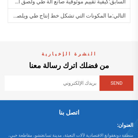
السابق:
كيفية تقييم موثوقية صانع آلة طي ولصق الأكياس؟
التالي:
ما المكونات التي تشكل خط إنتاج طي ويلصق آلي فعّال؟
النشرة الإخبارية
من فضلك اترك رسالة معنا
اتصل بنا
العنوان:
منطقة دونغقوانغ الاقتصادية لآلات التعبئة، مدينة تسانغتشو، مقاطعة خبي،