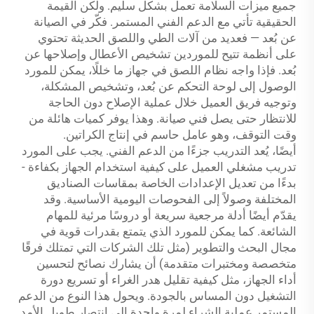
جميع ميزات السلامة تعمل بشكل سليم. ولكن القيمة
الحقيقية تأتي مع الدعم الفني المستمر. فكّر في الصيانة
عن بُعد — فعديد من آلات الطي واللصق الحديثة تحتوي
على أنظمة تتيح للموردين تشخيص الأعطال وإصلاحها عن
بُعد. فإذا واجه نظام اللصق في جهاز ما خللًا، يمكن للمورد
الوصول إلى لوحة التحكم عن بُعد، وتشخيص المشكلة،
وتوجيه فريق العميل خلال عملية الإصلاح دون الحاجة
للانتظار حتى يصل فني صيانة. وهذا يوفر كميات هائلة من
وقت التوقف، وهو عامل حاسم في إنتاج الكراتين.
أيضًا، يُعد التدريب جزءًا من الدعم الفني. يجب على المورد
تدريب مشغلي العميل على كيفية استخدام الجهاز بكفاءة -
بدءًا من تعديل الإعدادات الخاصة بمقاسات الصناديق
المختلفة وصولاً إلى الفحوصات اليومية الأساسية. وقد
يقدّم أيضًا أدلة مرجعية سريعة أو دروسًا مرئية للمهام
الشائعة. كما يمكن للمورد الذي يتمتع بقدرات قوية في
مجال البحث والتطوير (مثل تلك الشركات التي تمتلك فرقًا
متخصصة ومختبرات متقدمة) أن يشارك نصائح لتحسين
أداء الجهاز، مثل كيفية تقليل هدر الغراء أو تسريع دورة
التشغيل دون المساس بالجودة. ويحول هذا النوع من الدعم
المستمر عملية الشراء لمرة واحدة إلى انتصار طويل الأمد