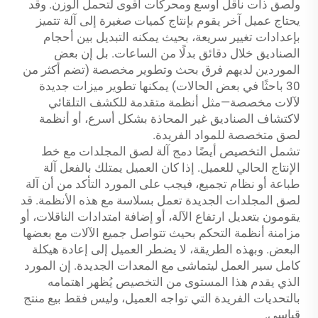
ولصق ذات ناقل أوسع ومحركات أقوى لتحمل الوزن. وقد
يحتاج عميل آخر يقوم بإنتاج كميات صغيرة إلى آلة تتميز
بإعدادات تغيير سريعة، بحيث يمكنه التبديل بين أحجام
الصناديق خلال دقائق بدلًا من الساعات. بل إن بعض
الموردين لديهم فرق بحث وتطوير مخصصة (تضم أكثر من
30 باحثًا في بعض الحالات) يمكنها تطوير ميزات جديدة
لآلات مخصصة—مثل أنظمة متقدمة للكشف التلقائي
لاكتشاف الصناديق غير المحاذة بشكل أسرع، أو أنظمة
لصق متخصصة للمواد الفريدة.
تشمل التخصيص أيضًا دمج آلة لصق المجلدات مع خط
الإنتاج الحالي للعميل. إذا كان العميل يمتلك بالفعل آلة
طباعة أو نظام تجميع، فيجب على المورد التأكد من أن آلة
لصق المجلدات الجديدة تعمل بسلاسة مع هذه الأنظمة. قد
يقومون بتعديل ارتفاع الآلة، أو إضافة امتدادات الناقلات، أو
مزامنة أنظمة التحكم بحيث تتواصل جميع الآلات مع بعضها
البعض. وبهذه الطريقة، لا يضطر العميل إلى إعادة هيكلة
كامل سير العمل ليتماشى مع المعدات الجديدة. إن المورد
الذي يقدم هذا المستوى من التخصيص يُظهر اهتمامه
بالتحديات الفريدة التي تواجه العميل، وليس فقط بيع منتج
قياسي.