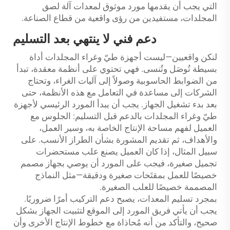
التي يجب أن يقدمها مورد موثوق لمعدات آلة لصق
المجلدات، مستفيدين من رؤى واقعية من قطاع الصناعة.
دعم فني لا ينتهي بعد التسليم
لنكن واقعيين—ليست أجهزة طيّ وغراء المجلدات أداة
بسيطة تُوصَل وتُنسى. فهي تحتوي على أنظمة معقدة، تبدأ
من الضوابط الحاسوبية وصولاً إلى آليات الغراء، وتحتاج
الشركات إلى مساعدة في التعامل مع هذه الأنظمة، حتى
بعد بدء تشغيل الجهاز. يجب أن يبدأ المورد الرئيسي لأجهزة
طيّ وغراء المجلدات بالدعم قبل التسليم: الجلوس مع
العميل لفهم مساحة الإنتاج الخاصة به، وسير العمل،
والأهداف، ثم تقديم المشورة بشأن الطراز الأنسب. على
سبيل المثال، إذا كان العميل يصنع علب مستحضرات
تجميل صغيرة، فيجب على المورد أن يوصي بجهاز مصمم
خصيصًا للعمل بمقتَحات صغيرة ودقيقة—مثل النماذج
المصممة خصيصًا للعلب الصغيرة.
بمجرد تسليم المعدات، يصبح دعم التركيب أمرًا ضروريًا.
يجب أن يأتي فريق المورد إلى الموقع لتثبيت الجهاز بشكل
صحيح، والتأكد من أنه مُحاذاة مع خطوط الإنتاج الأخرى وأن