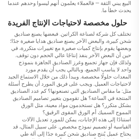
البيع يبني الثقة — فالعملاء يعلمون أنهم ليسوا وحدهم عندما
يحدث خطأ ما.
حلول مخصصة لاحتياجات الإنتاج الفريدة
تختلف كل شركة لصناعة الكراتين. فبعضها يصنع صناديق
شحن كبيرة، والبعض الآخر يصنع صناديق هدايا صغيرة جدًا؛
وبعضها يقوم بإنتاج كميات صغيرة مع تغييرات متكررة، في
حين أن البعض الآخر ينفذ إنتاجًا عالي الحجم دون توقف.
ولذلك فإن جهاز تجميع وغرز الصناديق الجاهزة بنموذج
واحد لا يناسب الجميع، وبالتالي يجب أن يقدم مورد
المعدات حلولًا مخصصة. ويبدأ ذلك من خلال الاستماع الجيد
لاحتياجات العميل. ويجب على فريق المورد أن يطرح أسئلة
مثل: ما مقاس الصناديق التي تصنعونها؟ كم عدد الصناديق
المنتجة في الساعة؟ هل تقومون بتغيير تصاميم الصناديق
بشكل متكرر؟ هل تستخدمون مواد معينة، مثل الورق
المموج السميك أم الورق المقوى الرقيق؟
استنادًا إلى هذه الإجابات، يمكن للمورد تعديل الآلات
القياسية أو تصميم نموذج مخصص. على سبيل المثال، قد
يحتاج عميل يُنتج صناديق شحن كبيرة جدًا إلى آلة طي