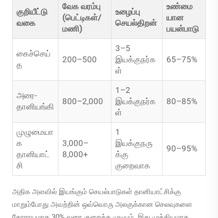
வேக வரம்பு
உண்மை
குறியீட்டு
உழைப்பு
(பெட்டிகள்/
யான
வகை
செயல்திறன்
மணி)
பயன்பாடு
3–5
கைச்செய்
200–500
இயக்குநர்க
65–75%
த
ள்
1–2
அரை-
800–2,000
இயக்குநர்க
80–85%
தானியங்கி
ள்
முழுமையா
1
க
3,000–
இயக்குநரு
90–95%
தானியாட்
8,000+
க்கு
சி
குறைவாக
அதிக அளவில் இயங்கும் செயல்பாடுகள் தானியாட்சிக்கு
மாறும்போது அவற்றின் ஒவ்வொரு அலகுக்கான செலவுகளை
தோராயமாக 30% வரை குறைக்க முடியும். இது முக்கியமாக