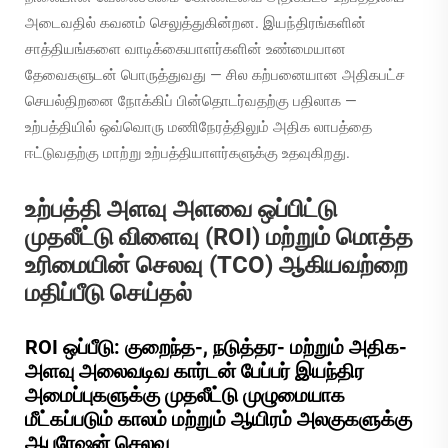
அடைவதில் கவனம் செலுத்துகின்றன. இயந்திரங்களின்
சாத்தியங்களை வாடிக்கையாளர்களின் உண்மையான
தேவைகளுடன் பொருத்துவது — சில கற்பனையான அதிகபட்ச
செயல்திறனை நோக்கிப் பின்தொடர்வதற்கு பதிலாக —
உற்பத்தியில் ஒவ்வொரு மணிநேரத்திலும் அதிக லாபத்தை
ஈட்டுவதற்கு மாற்று உற்பத்தியாளர்களுக்கு உதவுகிறது.
உற்பத்தி அளவு அளவை ஒப்பிட்டு
முதலீட்டு விளைவு (ROI) மற்றும் மொத்த
உரிமையின் செலவு (TCO) ஆகியவற்றை
மதிப்பீடு செய்தல்
ROI ஒப்பீடு: குறைந்த-, நடுத்தர- மற்றும் அதிக-
அளவு அலைவடிவ கார்டன் பேப்பர் இயந்திர
அமைப்புகளுக்கு முதலீட்டு முழுமையாக
மீட்கப்படும் காலம் மற்றும் ஆயிரம் அலகுகளுக்கு
ஆபரேஷன் செலவு