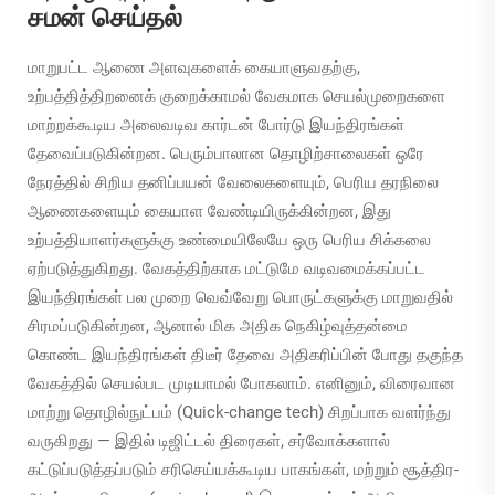
சமன் செய்தல்
மாறுபட்ட ஆணை அளவுகளைக் கையாளுவதற்கு,
உற்பத்தித்திறனைக் குறைக்காமல் வேகமாக செயல்முறைகளை
மாற்றக்கூடிய அலைவடிவ கார்டன் போர்டு இயந்திரங்கள்
தேவைப்படுகின்றன. பெரும்பாலான தொழிற்சாலைகள் ஒரே
நேரத்தில் சிறிய தனிப்பயன் வேலைகளையும், பெரிய தரநிலை
ஆணைகளையும் கையாள வேண்டியிருக்கின்றன, இது
உற்பத்தியாளர்களுக்கு உண்மையிலேயே ஒரு பெரிய சிக்கலை
ஏற்படுத்துகிறது. வேகத்திற்காக மட்டுமே வடிவமைக்கப்பட்ட
இயந்திரங்கள் பல முறை வெவ்வேறு பொருட்களுக்கு மாறுவதில்
சிரமப்படுகின்றன, ஆனால் மிக அதிக நெகிழ்வுத்தன்மை
கொண்ட இயந்திரங்கள் திடீர் தேவை அதிகரிப்பின் போது தகுந்த
வேகத்தில் செயல்பட முடியாமல் போகலாம். எனினும், விரைவான
மாற்று தொழில்நுட்பம் (Quick-change tech) சிறப்பாக வளர்ந்து
வருகிறது — இதில் டிஜிட்டல் திரைகள், சர்வோக்களால்
கட்டுப்படுத்தப்படும் சரிசெய்யக்கூடிய பாகங்கள், மற்றும் சூத்திர-