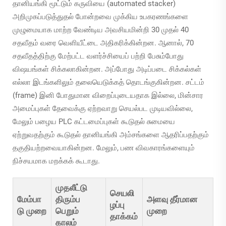
தானியங்கி மூட்டும் கருவியை (automated stacker)
அறிமுகப்படுத்துதல் போன்றவை முக்கிய உபகரணங்களை
முழுமையாக மாற்ற வேண்டிய அவசியமின்றி 30 முதல் 40
சதவீதம் வரை வெளியீட்டை அதிகரிக்கின்றன. ஆனால், 70
சதவீதத்திற்கு மேற்பட்ட வளர்ச்சியைப் பற்றி பேசும்போது
விஷயங்கள் சிக்கலாகின்றன. அப்போது அடிப்படை சிக்கல்கள்
எல்லா இடங்களிலும் தலையெடுக்கத் தொடங்குகின்றன. சட்டம்
(frame) இனி போதுமான விறைப்புடையதாக இல்லை, மின்சார
அமைப்புகள் தேவைக்கு ஏற்றவாறு செயல்பட முடியவில்லை,
மேலும் பழைய PLC கட்டமைப்புகள் கூடுதல் சுமையை
ஏற்றுவதற்கும் கூடுதல் தானியங்கி அம்சங்களை ஆதரிப்பதற்கும்
தகுதியற்றவையாகின்றன. மேலும், பண விவகாரங்களையும்
நிச்சயமாக மறக்கக் கூடாது.
முதலீட்டு
செயலி
மேம்பா
திரும்ப
அளவு தீர்மான
ழப்பு
டு முறை
பெறும்
முறை
தாக்கம்
காலம்