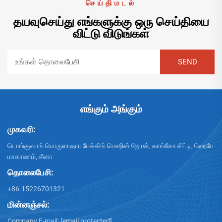
செய்திமடல்
தயவுசெய்து எங்களுக்கு ஒரு செய்தியை
விட்டு விடுங்கள்
எங்கும் அங்கும்
முகவரி:
டொங்குவாங் பொருளாதார பேக்கிங் மெஷின் ஜோன், காங்சோ சிட்டி, ஹெபே
மாகாணம், சீனா
தொலைபேசி:
+86-15226701321
மின்னஞ்சல்:
Company E-mail:
[email protected]