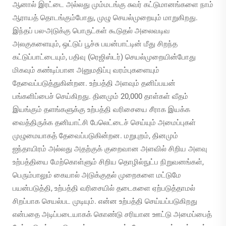
ஆனால் இரட்டை அல்லது மும்மடங்கு சுவர் கட்டுமானங்களை நாம்
ஆராயத் தொடங்கும்போது, முழு செயல்முறையும் மாறுகிறது.
இந்தப் பல-அடுக்கு பொருட்கள் கூடுதல் அலைவடிவ
அலகுகளையும், ஒட்டுப் பூச்சு பயன்பாட்டின் மீது சிறந்த
கட்டுப்பாட்டையும், பதிவு (ரெஜிஸ்டர்) செயல்முறையின்போது
மிகவும் கண்டிப்பான அனுமதிப்பு வரம்புகளையும்
தேவைப்படுத்துகின்றன. உற்பத்தி அளவும் தனிப்பயன்
பங்களிப்பைச் செய்கிறது. தினமும் 20,000 தாள்கள் வீதம்
இயங்கும் தளங்களுக்கு உற்பத்தி வரிசையை சீராக இயக்க
வைத்திருக்க தனியாட்சி பேலெட்டைச் செய்யும் அமைப்புகள்
முழுமையாகத் தேவைப்படுகின்றன. மறுபுறம், தினமும்
ஐந்தாயிரம் அல்லது அதற்குக் குறைவான அளவில் சிறிய அளவு
உற்பத்தியை மேற்கொள்ளும் சிறிய தொழில்நுட்ப நிறுவனங்கள்,
பெரும்பாலும் கையால் அடுக்குதல் முறைகளை மட்டுமே
பயன்படுத்தி, உற்பத்தி வரிசையில் தடைகளை ஏற்படுத்தாமல்
சிறப்பாக செயல்பட முடியும். என்ன உற்பத்தி செய்யப்படுகிறது
என்பதை அடிப்படையாகக் கொண்டு சரியான ஊட்டு அமைப்பைத்