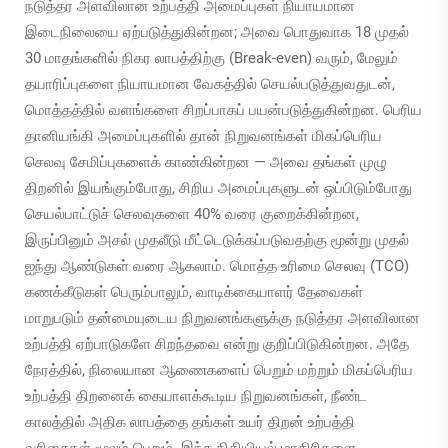
நடுத்தர அளவிலான உற்பத்தி அமைப்புகள் நியாயமான
இடைநிலையை ஏற்படுத்துகின்றன; அவை பொதுவாக 18 முதல்
30 மாதங்களில் நிகர லாபத்திற்கு (Break-even) வரும், மேலும்
தயாரிப்புகளை நியாயமான வேகத்தில் செயல்படுத்துவதுடன்,
மொத்தத்தில் வளங்களை சிறப்பாகப் பயன்படுத்துகின்றன. பெரிய
தானியங்கி அமைப்புகளில் தான் நிறுவனங்கள் மிகப்பெரிய
செலவு சேமிப்புகளைக் காண்கின்றன — அவை தங்கள் முழு
திறனில் இயங்கும்போது, சிறிய அமைப்புகளுடன் ஒப்பிடும்போது
செயல்பாட்டுச் செலவுகளை 40% வரை குறைக்கின்றன,
இருப்பினும் அசல் முதலீடு மீட்டெடுக்கப்படுவதற்கு மூன்று முதல்
ஐந்து ஆண்டுகள் வரை ஆகலாம். மொத்த உரிமை செலவு (TCO)
கணக்கீடுகள் பெரும்பாலும், வாடிக்கையாளர் தேவைகள்
மாறுபடும் தன்மையுடைய நிறுவனங்களுக்கு நடுத்தர அளவிலான
உற்பத்தி ஏற்பாடுகளே சிறந்தவை என்று குறிப்பிடுகின்றன. அதே
நேரத்தில், நிலையான ஆணைகளைப் பெறும் மற்றும் மிகப்பெரிய
உற்பத்தி திறனைக் கையாளக்கூடிய நிறுவனங்கள், நீண்ட
காலத்தில் அதிக லாபத்தை தங்கள் உயர் திறன் உற்பத்தி
வரிசைகள் மூலம் பெறும். இந்த நிதியியல் மாதிரிகளை