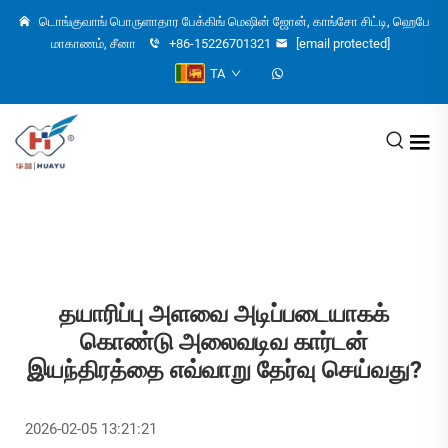
டொங்குவாங் பொருளாதார பேக்கிங் மெஷின் ஜோன், காங்சோ சிட்டி, ஹெபே
மாகாணம், சீனா
+86-15226701321
[email protected]
TA
தயாரிப்பு அளவை அடிப்படையாகக்
கொண்டு அலைவடிவ கார்டன்
இயந்திரத்தை எவ்வாறு தேர்வு செய்வது?
2026-02-05 13:21:21