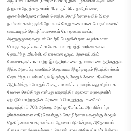
அடிப்படையிலான (recipe-based) இடைமுகங்கள் ஆகியவை
நிறுவல் நேரத்தை சுமார் 40 முதல் 60 சதவீதம் வரை
குறைக்கின்றன; எங்கள் சொந்த தொழிற்சாலையில் இதை
நாங்கள் கண்டிருக்கிறோம். பல்வேறு வகையான பொருட்களைக்
கையாளும் தொழிற்சாலைகள் பொதுவாக கலப்பு
அணுகுமுறைகளுடன் வெற்றி பெறுகின்றன: வழக்கமான
பொருட்களுக்காக சில வேகமான உற்பத்தி வரிசைகளை
தொடர்ந்து இயக்கி, விரைவான முடிவு தேவைப்படும்
வேலைகளுக்காக மற்ற இயந்திரங்களை தயாராக வைத்திருத்தல்.
இந்த அமைப்பு, வணிகம் மெதுவாக இருந்தாலும் இயந்திரங்கள்
தொடர்ந்து பயன்பாட்டில் இருக்கும், மேலும் தேவை திடீரென
அதிகரிக்கும் போதும் அதை சமாளிக்க முடியும். எது சிறப்பாக
வேலை செய்கிறது என்பது மாதாந்திர ஆணை அளவுகளில்
ஏற்படும் மாற்றத்தின் அளவைப் பொறுத்தது. வணிகம்
மாதாந்திரம் 70% அல்லது அதற்கு மேற்பட்ட அளவில் ஏற்ற
இறக்கங்களை எதிர்கொள்ளும் தொழிற்சாலைகளுக்கு மேலும்
நெகிழ்வான உபகரணங்கள் தேவைப்படுகின்றன, அதேசமயம்
நிலையான வேலைச்சுமை கொண்டவை அதிகபட்ச உற்பத்தியை