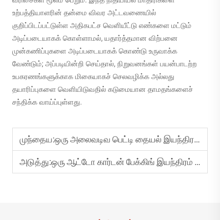
உற்பத்தியாளரின் தன்மை விவர அட்டவணையில்
குறிப்பிடப்பட்டுள்ள அதிகபட்ச வெளியீட்டு எண்களை மட்டும்
அடிப்படையாகக் கொள்ளாமல், யதார்த்தமான விற்பனை
முன்கணிப்புகளை அடிப்படையாகக் கொண்டு உருவாக்க
வேண்டும்; அப்படியின்றி செய்தால், நிறுவனங்கள் பயன்பாடற்ற
உபகரணங்களுக்காக மிகையாகச் செலவழிக்க அல்லது
தயாரிப்புகளை வெளியிடுவதில் கடுமையான தாமதங்களைச்
சந்திக்க வாய்ப்புள்ளது.
முந்தைய:
ஒரு அலைவடிவ பெட்டி தையல் இயந்திரத்தை தொடர்ச்சியான தரத்தை உறுதிப்படுத்த எவ்வாறு பராமரிப்பது?
அடுத்து:
ஒரு ஆட்டோ கார்டன் பேக்கிங் இயந்திரம் பேக்கிங் பிழைகளை எவ்வாறு குறைக்கிறது?