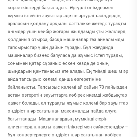
көрсеткіштерді бақыладық. Әртүрлі өнімдермен
жұмыс істейтін зауыттар әдетте әртүрлі тәсілдердің
араласын қолдану арқылы сәттілікке жетеді: тұрақты
өнімдер үшін кейбір жоғары жылдамдықты желілерді
қолданып отырса, басқа машиналар тез айналымды
тапсырыстар үшін дайын тұрады. Бұл жағдайда
машиналар бизнес баяуласа да жұмыс істеп тұрады,
сонымен қатар сұраныс өскен кезде де оның
шыңдарын қамтамасыз ете алады. Ең тиімді шешім әр
айда тапсырыс көлемі қанша өзгеретініне
байланысты. Тапсырыс көлемі ай сайын 70 пайыздан
астам өзгеретін зауыттарға көбірек икемді жабдықтар
қажет болады, ал тұрақты жұмыс көлемі бар зауыттар
өндірістің әр сағатынан максималды пайда алуға
бағытталады. Машиналардың мүмкіндіктерін
клиенттердің нақты қажеттіліктерімен сәйкестендіру –
бұл конвертерлерге өндірістің әр сағатынан көбірек