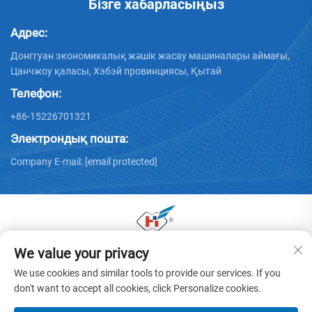
Бізге хабарласыңыз
Адрес:
Донггуан экономикалық жәшік жасау машиналары аймағы,
Цанчжоу қаласы, Хэбэй провинциясы, Қытай
Телефон:
+86-15226701321
Электрондық пошта:
Company E-mail:
[email protected]
We value your privacy
© 2025 Донггуан Хуая қаңылтыр машиналары
компаниясының барлық құқтары сақталған. -
Жекелік
We use cookies and similar tools to provide our services. If you
саясаты
don't want to accept all cookies, click Personalize cookies.