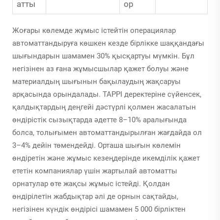
атты
ор
Жоғары көлемде жұмыс істейтін операциялар
автоматтандыруға көшкен кезде бірлікке шаққандағы
шығындарын шамамен 30% қысқартуы мүмкін. Бұл
негізінен аз ғана жұмысшылар қажет болуы және
материалдың шығынын бақылаудың жақсаруы
арқасында орындалады. TAPPI деректеріне сүйенсек,
қалдықтардың деңгейі дәстүрлі қолмен жасалатын
өндірістік сызықтарда әдетте 8–10% аралығында
болса, толығымен автоматтандырылған жағдайда ол
3–4% дейін төмендейді. Орташа шығын көлемін
өндіретін және жұмыс кезеңдерінде икемділік қажет
ететін компаниялар үшін жартылай автоматты
орнатулар өте жақсы жұмыс істейді. Қолдан
өндірілетін жабдықтар әлі де орнын сақтайды,
негізінен күндік өндірісі шамамен 5 000 бірліктен