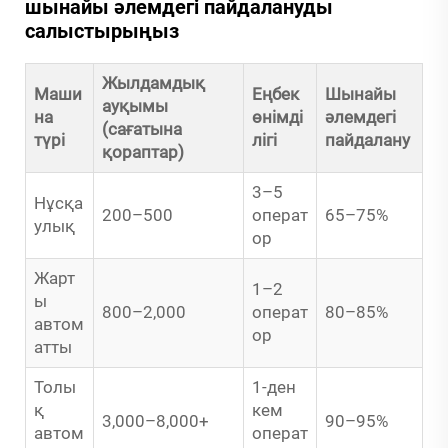
шынайы әлемдегі пайдалануды
салыстырыңыз
Жылдамдық
Маши
Еңбек
Шынайы
ауқымы
на
өнімді
әлемдегі
(сағатына
түрі
лігі
пайдалану
қораптар)
3–5
Нұсқа
200–500
операт
65–75%
улық
ор
Жарт
1–2
ы
800–2,000
операт
80–85%
автом
ор
атты
Толы
1-ден
қ
кем
3,000–8,000+
90–95%
автом
операт