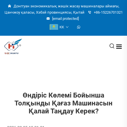
Донггуан экономикалық жәшік жасау машиналары аймағы,
Цанчжоу қаласы, Хэбэй провинциясы, Қытай
+86-15226701321
[email protected]
KK
Өндіріс Көлемі Бойынша
Толқынды Қағаз Машинасын
Қалай Таңдау Керек?