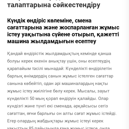
талаптарына сәйкестендіру
Күндік өндіріс көлеміне, смена
сағаттарына және жоспарланған жұмыс
істеу уақытына сүйене отырып, қажетті
машина жылдамдығын есептеу
Қандай өндірістік жылдамдықтың кемінде қанша
болуы керек екенін анықтау үшін, оны есептеудің
қарапайым тәсілі мынадай: Күнделікті өндірілетін
барлық өнімдердің санын жұмыс істелген сағаттар
санына көбейтіп, одан әрі машиналардың нақты
жұмыс істеу жиілігіне бөлу керек. Мысалы, зауыт
күнделікті 50 мың қорап өндіруін қалайды. Олар
күндізгі және түнгі екі сменада, әрқайсысы сегіз
сағаттан, яғни барлығы он алты сағат жұмыс істейді.
Егер олардың жабдықтары жұмыс істеуі керек
уақыттың 85 пайызында ғана жұмыс істесе, онда