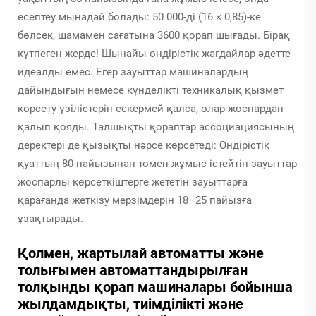
есептеу мынадай болады: 50 000-ді (16 × 0,85)-ке
бөлсек, шамамен сағатына 3600 қорап шығады. Бірақ
күтпеген жерде! Шынайы өндірістік жағдайлар әдетте
идеалды емес. Егер зауыттар машиналардың
дайындығын немесе күнделікті техникалық қызмет
көрсету үзілістерін ескермей қалса, олар жоспардан
қалып қояды. Талшықты қораптар ассоциациясының
деректері де қызықты нәрсе көрсетеді: Өндірістік
қуаттың 80 пайызынан төмен жұмыс істейтін зауыттар
жоспарлы көрсеткіштерге жететін зауыттарға
қарағанда жеткізу мерзімдерін 18–25 пайызға
ұзақтырады.
Қолмен, жартылай автоматты және
толығымен автоматтандырылған
толқынды қорап машиналары бойынша
жылдамдықты, тиімділікті және