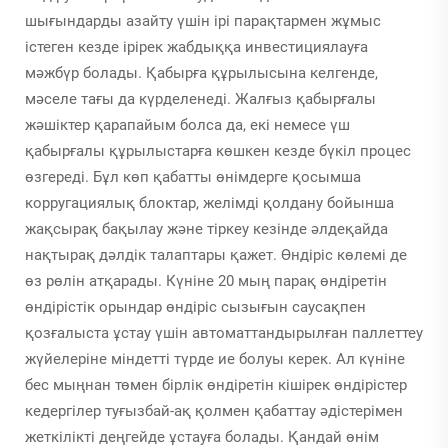
шығындарды азайту үшін ірі парақтармен жұмыс
істеген кезде ірірек жабдыққа инвестициялауға
мәжбүр болады. Қабырға құрылысына келгенде,
мәселе тағы да күрделенеді. Жалғыз қабырғалы
жәшіктер қарапайым болса да, екі немесе үш
қабырғалы құрылыстарға көшкен кезде бүкіл процес
өзгереді. Бұл көп қабатты өнімдерге қосымша
корругациялық блоктар, желімді қолдану бойынша
жақсырақ бақылау және тіркеу кезінде әлдеқайда
нақтырақ дәлдік талаптары қажет. Өндіріс көлемі де
өз рөлін атқарады. Күніне 20 мың парақ өндіретін
өндірістік орындар өндіріс сызығын саусақпен
қозғалыста ұстау үшін автоматтандырылған паллеттеу
жүйелеріне міндетті түрде ие болуы керек. Ал күніне
бес мыңнан төмен бірлік өндіретін кішірек өндірістер
кедергілер туғызбай-ақ қолмен қабаттау әдістерімен
жеткілікті деңгейде ұстауға болады. Қандай өнім