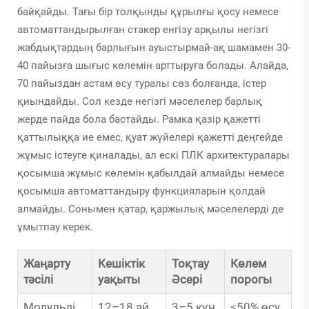
байқайды. Тағы бір толқынды құрылғы қосу немесе
автоматтандырылған стакер енгізу арқылы негізгі
жабдықтардың барлығын ауыстырмай-ақ шамамен 30-
40 пайызға шығыс көлемін арттыруға болады. Алайда,
70 пайыздан астам өсу туралы сөз болғанда, істер
қиындайды. Сол кезде негізгі мәселелер барлық
жерде пайда бола бастайды. Рамка қазір қажетті
қаттылыққа ие емес, қуат жүйелері қажетті деңгейде
жұмыс істеуге қиналады, ал ескі ПЛК архитектуралары
қосымша жұмыс көлемін қабылдай алмайды немесе
қосымша автоматтандыру функцияларын қолдай
алмайды. Сонымен қатар, қаржылық мәселелерді де
ұмытпау керек.
Жаңарту
Кешіктік
Тоқтау
Көлем
тәсілі
уақыты
Әсері
порогы
Модульді
12–18 ай
3–5 күн
≤50% өсу