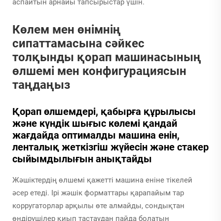
аспайтын арнайы тапсырыстар үшін.
Көлем мен өнімнің
сипаттамасына сәйкес
толқынды қорап машинасының
өлшемі мен конфигурациясын
таңдаңыз
Қорап өлшемдері, қабырға құрылысы
және күндік шығыс көлемі қандай
жағдайда оптималды машина енін,
ленталық жеткізгіш жүйесін және стакер
сыйымдылығын анықтайды
Жәшіктердің өлшемі қажетті машина еніне тікелей
әсер етеді. Ірі жәшік форматтары қарапайым тар
корругаторлар арқылы өте алмайды, сондықтан
өндірушілер қиып тастаудан пайда болатын