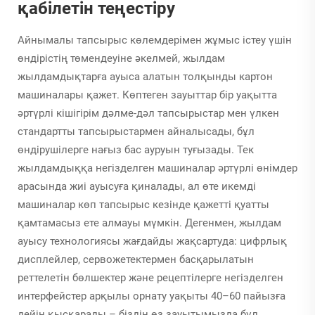
қабілетін теңестіру
Айнымалы тапсырыс көлемдерімен жұмыс істеу үшін
өндірістің төмендеуіне әкелмей, жылдам
жылдамдықтарға ауыса алатын толқынды картон
машиналары қажет. Көптеген зауыттар бір уақытта
әртүрлі кішігірім дәлме-дәл тапсырыстар мен үлкен
стандартты тапсырыстармен айналысады, бұл
өндірушілерге нағыз бас ауруын туғызады. Тек
жылдамдыққа негізделген машиналар әртүрлі өнімдер
арасында жиі ауысуға қиналады, ал өте икемді
машиналар көп тапсырыс кезінде қажетті қуатты
қамтамасыз ете алмауы мүмкін. Дегенмен, жылдам
ауысу технологиясы жағдайды жақсартуда: цифрлық
дисплейлер, сервожетектермен басқарылатын
реттелетін бөлшектер және рецептілерге негізделген
интерфейстер арқылы орнату уақыты 40–60 пайызға
дейін қысқарады – біздің өз зауытымызда бұл