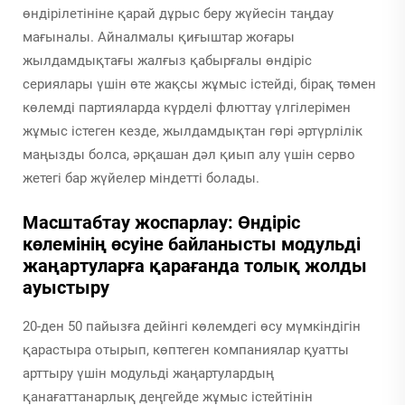
өндірілетініне қарай дұрыс беру жүйесін таңдау
мағыналы. Айналмалы қиғыштар жоғары
жылдамдықтағы жалғыз қабырғалы өндіріс
сериялары үшін өте жақсы жұмыс істейді, бірақ төмен
көлемді партияларда күрделі флюттау үлгілерімен
жұмыс істеген кезде, жылдамдықтан гөрі әртүрлілік
маңызды болса, әрқашан дәл қиып алу үшін серво
жетегі бар жүйелер міндетті болады.
Масштабтау жоспарлау: Өндіріс
көлемінің өсуіне байланысты модульді
жаңартуларға қарағанда толық жолды
ауыстыру
20-ден 50 пайызға дейінгі көлемдегі өсу мүмкіндігін
қарастыра отырып, көптеген компаниялар қуатты
арттыру үшін модульді жаңартулардың
қанағаттанарлық деңгейде жұмыс істейтінін