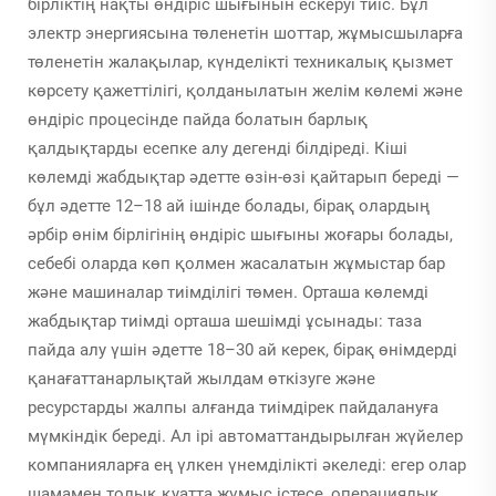
бірліктің нақты өндіріс шығынын ескеруі тиіс. Бұл
электр энергиясына төленетін шоттар, жұмысшыларға
төленетін жалақылар, күнделікті техникалық қызмет
көрсету қажеттілігі, қолданылатын желім көлемі және
өндіріс процесінде пайда болатын барлық
қалдықтарды есепке алу дегенді білдіреді. Кіші
көлемді жабдықтар әдетте өзін-өзі қайтарып береді —
бұл әдетте 12–18 ай ішінде болады, бірақ олардың
әрбір өнім бірлігінің өндіріс шығыны жоғары болады,
себебі оларда көп қолмен жасалатын жұмыстар бар
және машиналар тиімділігі төмен. Орташа көлемді
жабдықтар тиімді орташа шешімді ұсынады: таза
пайда алу үшін әдетте 18–30 ай керек, бірақ өнімдерді
қанағаттанарлықтай жылдам өткізуге және
ресурстарды жалпы алғанда тиімдірек пайдалануға
мүмкіндік береді. Ал ірі автоматтандырылған жүйелер
компанияларға ең үлкен үнемділікті әкеледі: егер олар
шамамен толық қуатта жұмыс істесе, операциялық