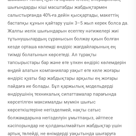
шығындарды кіші масштабды жабдықтармен
салыстырғанда 40%-ға дейін қысқартады, макеттің
бастапқы құнын қайтару үшін 3–5 жыл керек болса да.
Жалпы иелік шығындарын есептеу нәтижелері жиі
тұтынушылардың сұранысын болжау қиын болған
кезде орташа көлемді өндіріс жағдайларының ең
тиімді болатынын көрсетеді. Ал тұрақты
тапсырыстары бар және өте үлкен өндіріс көлемдерін
өңдей алатын компаниялар уақыт өте келе жоғары
өндіріс қуаты бар жабдықтары арқылы ең жоғары
пайдаға ие болады. Бұл қаржылық модельдерді
өндірушінің техникалық сипаттамалар парағында
көрсетілген максималды мүмкін шығыс
көрсеткіштеріне негізделмей, нақты сатыс
болжамдарына негізделуін ұмытпаңыз, әйтпесе
кәсіпорындар не қолданылмайтын жабдықтар үшін
артық төлейді, не өнімдерді уақытында шығаруға