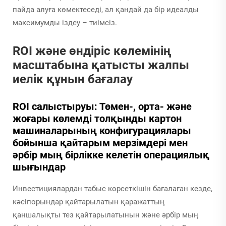
пайда алуға көмектеседі, ал қандай да бір идеалды
максимумды іздеу – тиімсіз.
ROI және өндіріс көлемінің
масштабына қатысты жалпы
иелік құнын бағалау
ROI салыстыруы: Төмен-, орта- және
жоғары көлемді толқынды картон
машиналарының конфигурациялары
бойынша қайтарым мерзімдері мен
әрбір мың бірлікке келетін операциялық
шығындар
Инвестициялардан табыс көрсеткішін бағалаған кезде,
кәсіпорындар қайтарылатын қаражаттың
қаншалықты тез қайтарылатынын және әрбір мың