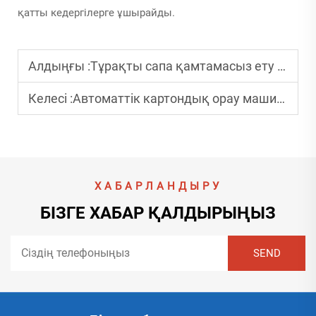
қатты кедергілерге ұшырайды.
Алдыңғы :
Тұрақты сапа қамтамасыз ету үшін толқынды қораптарды тігу машинасын қалай пайдалану керек?
Келесі :
Автоматтік картондық орау машинасы қалай орау қателерін азайтады?
ХАБАРЛАНДЫРУ
БІЗГЕ ХАБАР ҚАЛДЫРЫҢЫЗ