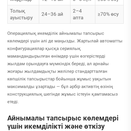
Толық
2–4
24–36 ай
≥70% өсу
ауыстыру
апта
Операциялық икемділік айнымалы тапсырыс
көлемдері үшін әлі де маңызды. Жартылай автоматты
конфигурациялар қысқа сериялық
мамандандырылған өнімдер үшін өзгерістерді
жылдам орындауға мүмкіндік береді, ал арнайы
жоғары жылдамдықты желілер стандартталған
көпшілік тапсырыстар бойынша жұмыс уақытын
максималды ұзартады — бұл әрбір активтің өзінің
конструкциялық шегінде жұмыс істеуін қамтамасыз
етеді.
Айнымалы тапсырыс көлемдері
үшін икемділікті және өткізу