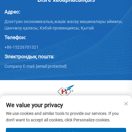
Адрес:
Донггуан экономикалық жәшік жасау машиналары аймағы,
Цанчжоу қаласы, Хэбэй провинциясы, Қытай
Телефон:
+86-15226701321
Электрондық пошта:
Company E-mail:
[email protected]
We value your privacy
© 2025 Донггуан Хуая қаңылтыр машиналары
компаниясының барлық құқтары сақталған. -
Жекелік
We use cookies and similar tools to provide our services. If you
саясаты
don't want to accept all cookies, click Personalize cookies.