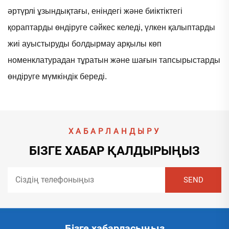
әртүрлі ұзындықтағы, еніндегі және биіктіктегі
қораптарды өндіруге сәйкес келеді, үлкен қалыптарды
жиі ауыстыруды болдырмау арқылы көп
номенклатурадан тұратын және шағын тапсырыстарды
өндіруге мүмкіндік береді.
ХАБАРЛАНДЫРУ
БІЗГЕ ХАБАР ҚАЛДЫРЫҢЫЗ
Бізге хабарласыңыз