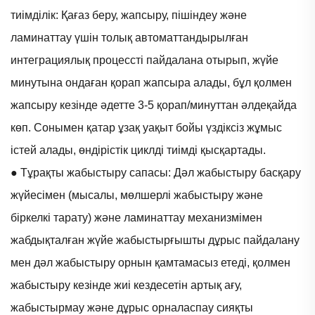
тиімділік: Қағаз беру, жапсыру, пішіндеу және
ламинаттау үшін толық автоматтандырылған
интеграциялық процессті пайдалана отырып, жүйе
минутына ондаған қорап жапсыра алады, бұл қолмен
жапсыру кезінде әдетте 3-5 қорап/минуттан әлдеқайда
көп. Сонымен қатар ұзақ уақыт бойы үздіксіз жұмыс
істей алады, өндірістік циклді тиімді қысқартады.
● Тұрақты жабыстыру сапасы: Дәл жабыстыру басқару
жүйесімен (мысалы, мөлшерлі жабыстыру және
біркелкі тарату) және ламинаттау механизмімен
жабдықталған жүйе жабыстырғышты дұрыс пайдалану
мен дәл жабыстыру орнын қамтамасыз етеді, қолмен
жабыстыру кезінде жиі кездесетін артық ағу,
жабыстырмау және дұрыс орналаспау сияқты