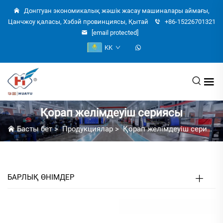
Донггуан экономикалық жәшік жасау машиналары аймағы,
Цанчжоу қаласы, Хэбэй провинциясы, Қытай
+86-15226701321
[email protected]
KK
Қорап желімдеуіш сериясы
Басты бет
>
Продукциялар
>
Қорап желімдеуіш сериясы
БАРЛЫҚ ӨНІМДЕР