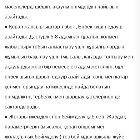
мәселелерді шешіп, ақаулы өнімдердің пайызын
азайтады.
● Қорап жапсырғыштар тізбегі, Еңбек күшін едәуір
азайтады: Дәстүрлі 5-8 адамнан тұратын қолмен
жабыстыру тобын алмастыру үшін құрылғылардың
жұмысын бақылау үшін (мысалы, қағазды толтыру мен
ақауларды жою) бір немесе екі адам жеткілікті, бұл
еңбек шығындарын едәуір азайтады, сонымен қатар
қолмен орындау нәтижесінде пайда болатын
өнімділіктің тербелісі мен шаршау қателерінен де
сақтандырады.
● Жоғары икемділік пен бейімделу қабілеті: Жабдық
параметрлерін (мысалы, қорап өлшемі мен
жолақтылық бейімделуі) тез бейімдеу арқылы жүйе