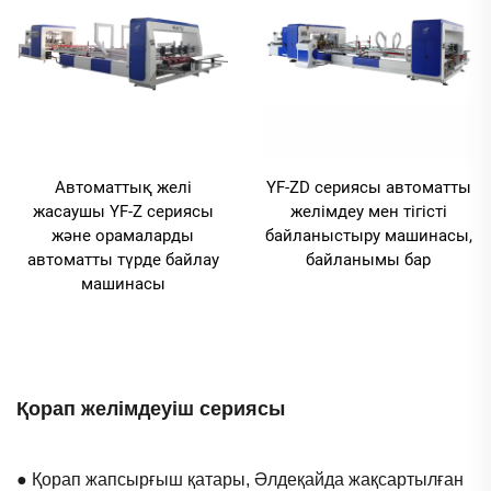
Автоматтық желі
YF-ZD сериясы автоматты
жасаушы YF-Z сериясы
желімдеу мен тігісті
және орамаларды
байланыстыру машинасы,
автоматты түрде байлау
байланымы бар
машинасы
Қорап желімдеуіш сериясы
● Қорап жапсырғыш қатары, Әлдеқайда жақсартылған