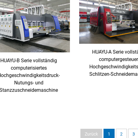
HUAYU-A Serie vollst
computergesteuer
HUAYU-B Serie vollständig
Hochgeschwindigkeits
computerisiertes
Schlitzen-Schneidema
ochgeschwindigkeitsdruck-
Nutungs- und
Stanzzuschneidemaschine
Zurück
1
2
3