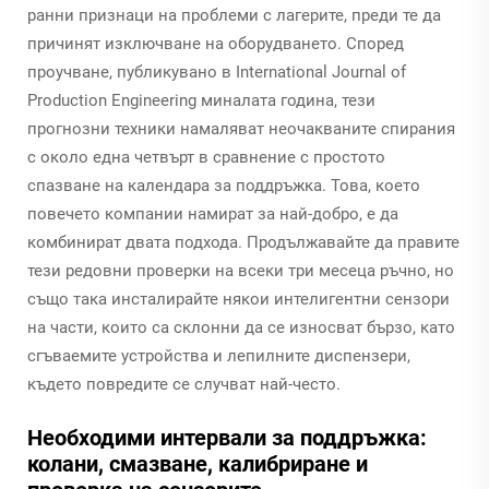
ранни признаци на проблеми с лагерите, преди те да
причинят изключване на оборудването. Според
проучване, публикувано в International Journal of
Production Engineering миналата година, тези
прогнозни техники намаляват неочакваните спирания
с около една четвърт в сравнение с простото
спазване на календара за поддръжка. Това, което
повечето компании намират за най-добро, е да
комбинират двата подхода. Продължавайте да правите
тези редовни проверки на всеки три месеца ръчно, но
също така инсталирайте някои интелигентни сензори
на части, които са склонни да се износват бързо, като
сгъваемите устройства и лепилните диспензери,
където повредите се случват най-често.
Необходими интервали за поддръжка:
колани, смазване, калибриране и