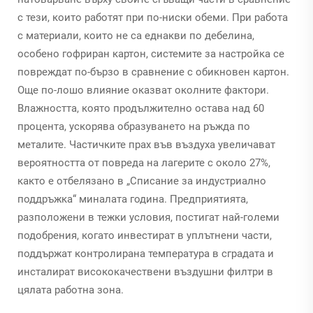
с тези, които работят при по-ниски обеми. При работа
с материали, които не са еднакви по дебелина,
особено гофриран картон, системите за настройка се
повреждат по-бързо в сравнение с обикновен картон.
Още по-лошо влияние оказват околните фактори.
Влажността, която продължително остава над 60
процента, ускорява образуването на ръжда по
металите. Частичките прах във въздуха увеличават
вероятността от повреда на лагерите с около 27%,
както е отбелязано в „Списание за индустриално
поддръжка“ миналата година. Предприятията,
разположени в тежки условия, постигат най-големи
подобрения, когато инвестират в уплътнени части,
поддържат контролирана температура в сградата и
инсталират висококачествени въздушни филтри в
цялата работна зона.