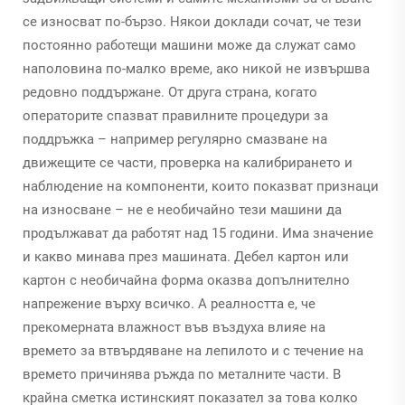
се износват по-бързо. Някои доклади сочат, че тези
постоянно работещи машини може да служат само
наполовина по-малко време, ако никой не извършва
редовно поддържане. От друга страна, когато
операторите спазват правилните процедури за
поддръжка – например регулярно смазване на
движещите се части, проверка на калибрирането и
наблюдение на компоненти, които показват признаци
на износване – не е необичайно тези машини да
продължават да работят над 15 години. Има значение
и какво минава през машината. Дебел картон или
картон с необичайна форма оказва допълнително
напрежение върху всичко. А реалността е, че
прекомерната влажност във въздуха влияе на
времето за втвърдяване на лепилото и с течение на
времето причинява ръжда по металните части. В
крайна сметка истинският показател за това колко