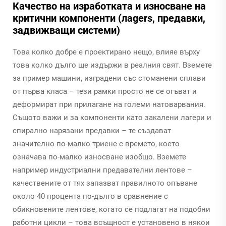
Качество на изработката и износване на
критични компоненти (лagers, предавки,
задвижващи системи)
Това колко добре е проектирано нещо, влияе върху
това колко дълго ще издържи в реалния свят. Вземете
за пример машини, изградени със стоманени сплави
от първа класа – тези рамки просто не се огъват и
деформират при прилагане на големи натоварвания.
Същото важи и за компоненти като закалени лагери и
спирално нарязани предавки – те създават
значително по-малко триене с времето, което
означава по-малко износване изобщо. Вземете
например индустриални предавателни лентове –
качествените от тях запазват правилното опъване
около 40 процента по-дълго в сравнение с
обикновените лентове, когато се подлагат на подобни
работни цикли – това всъщност е установено в някои