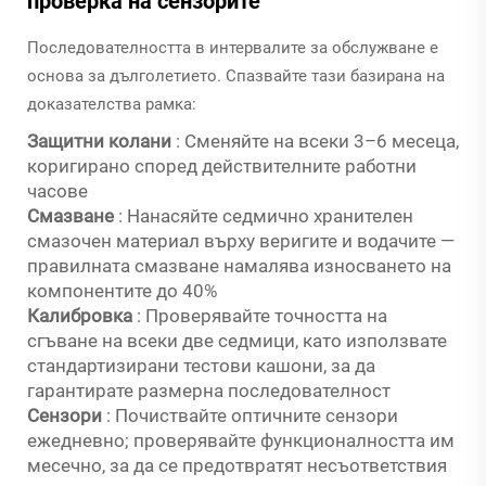
проверка на сензорите
Последователността в интервалите за обслужване е
основа за дълголетието. Спазвайте тази базирана на
доказателства рамка:
Защитни колани
: Сменяйте на всеки 3–6 месеца,
коригирано според действителните работни
часове
Смазване
: Нанасяйте седмично хранителен
смазочен материал върху веригите и водачите —
правилната смазване намалява износването на
компонентите до 40%
Калибровка
: Проверявайте точността на
сгъване на всеки две седмици, като използвате
стандартизирани тестови кашони, за да
гарантирате размерна последователност
Сензори
: Почиствайте оптичните сензори
ежедневно; проверявайте функционалността им
месечно, за да се предотвратят несъответствия