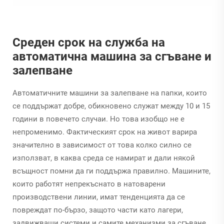
Среден срок на служба на
автоматична машина за сгъване и
залепване
Автоматичните машини за залепване на папки, които
се поддържат добре, обикновено служат между 10 и 15
години в повечето случаи. Но това изобщо не е
непроменимо. Фактическият срок на живот варира
значително в зависимост от това колко силно се
използват, в каква среда се намират и дали някой
всъщност помни да ги поддържа правилно. Машините,
които работят непрекъснато в натоварени
производствени линии, имат тенденцията да се
повреждат по-бързо, защото части като лагери,
задвижващи системи и самите механизми за сгъване