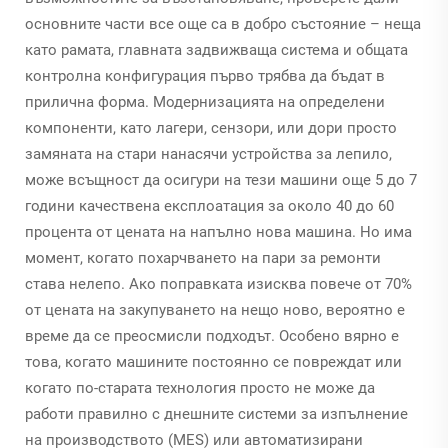
основните части все още са в добро състояние – неща
като рамата, главната задвижваща система и общата
контролна конфигурация първо трябва да бъдат в
прилична форма. Модернизацията на определени
компоненти, като лагери, сензори, или дори просто
замяната на стари нанасячи устройства за лепило,
може всъщност да осигури на тези машини още 5 до 7
години качествена експлоатация за около 40 до 60
процента от цената на напълно нова машина. Но има
момент, когато похарчването на пари за ремонти
става нелепо. Ако поправката изисква повече от 70%
от цената на закупуването на нещо ново, вероятно е
време да се преосмисли подходът. Особено вярно е
това, когато машините постоянно се повреждат или
когато по-старата технология просто не може да
работи правилно с днешните системи за изпълнение
на производството (MES) или автоматизирани