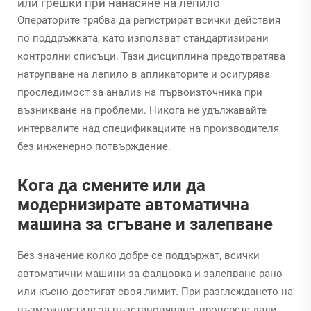
или грешки при нанасяне на лепило
Операторите трябва да регистрират всички действия
по поддръжката, като използват стандартизирани
контролни списъци. Тази дисциплина предотвратява
натрупване на лепило в апликаторите и осигурява
проследимост за анализ на първоизточника при
възникване на проблеми. Никога не удължавайте
интервалите над спецификациите на производителя
без инженерно потвърждение.
Кога да смените или да
модернизирате автоматична
машина за сгъване и залепване
Без значение колко добре се поддържат, всички
автоматични машини за фалцовка и залепване рано
или късно достигат своя лимит. При разглеждането на
възможностите за възстановяване, проверете дали