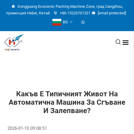
Dongguang Economic Packing Machine Zone, град Cangzhou,
провинция Hebei, Китай
+86-15226701321
[email protected]
BG
Какъв Е Типичният Живот На
Автоматична Машина За Сгъване
И Залепване?
2026-01-10 09:08:51