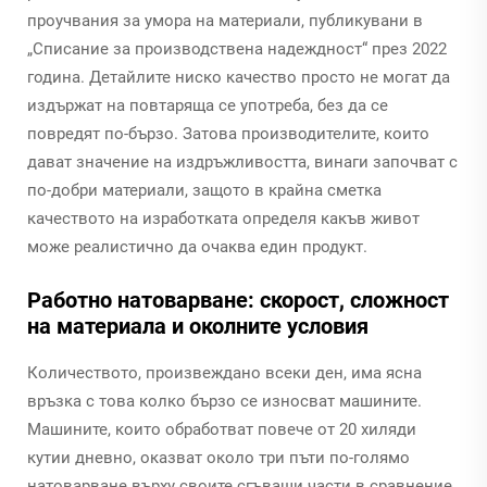
проучвания за умора на материали, публикувани в
„Списание за производствена надеждност“ през 2022
година. Детайлите ниско качество просто не могат да
издържат на повтаряща се употреба, без да се
повредят по-бързо. Затова производителите, които
дават значение на издръжливостта, винаги започват с
по-добри материали, защото в крайна сметка
качеството на изработката определя какъв живот
може реалистично да очаква един продукт.
Работно натоварване: скорост, сложност
на материала и околните условия
Количеството, произвеждано всеки ден, има ясна
връзка с това колко бързо се износват машините.
Машините, които обработват повече от 20 хиляди
кутии дневно, оказват около три пъти по-голямо
натоварване върху своите сгъващи части в сравнение