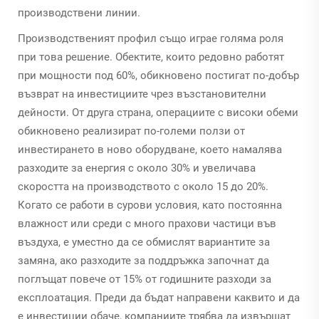
производствени линии.
Производственият профил също играе голяма роля
при това решение. Обектите, които редовно работят
при мощности под 60%, обикновено постигат по-добър
възврат на инвестициите чрез възстановителни
дейности. От друга страна, операциите с високи обеми
обикновено реализират по-големи ползи от
инвестирането в ново оборудване, което намалява
разходите за енергия с около 30% и увеличава
скоростта на производството с около 15 до 20%.
Когато се работи в сурови условия, като постоянна
влажност или среди с много прахови частици във
въздуха, е уместно да се обмислят вариантите за
замяна, ако разходите за поддръжка започнат да
поглъщат повече от 15% от годишните разходи за
експлоатация. Преди да бъдат направени каквито и да
е инвестиции обаче, компаниите трябва да извършат