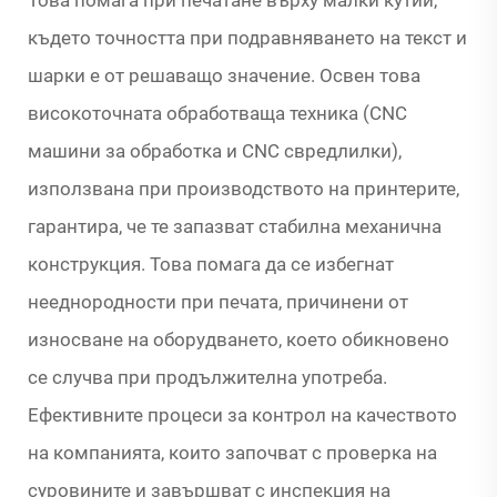
Това помага при печатане върху малки кутии,
където точността при подравняването на текст и
шарки е от решаващо значение. Освен това
високоточната обработваща техника (CNC
машини за обработка и CNC свредлилки),
използвана при производството на принтерите,
гарантира, че те запазват стабилна механична
конструкция. Това помага да се избегнат
нееднородности при печата, причинени от
износване на оборудването, което обикновено
се случва при продължителна употреба.
Ефективните процеси за контрол на качеството
на компанията, които започват с проверка на
суровините и завършват с инспекция на