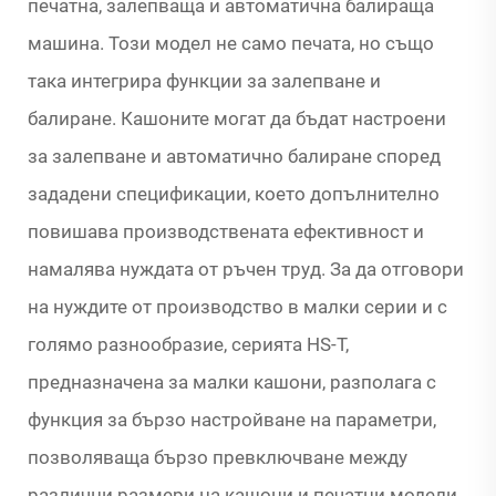
печатна, залепваща и автоматична балираща
машина. Този модел не само печата, но също
така интегрира функции за залепване и
балиране. Кашоните могат да бъдат настроени
за залепване и автоматично балиране според
зададени спецификации, което допълнително
повишава производствената ефективност и
намалява нуждата от ръчен труд. За да отговори
на нуждите от производство в малки серии и с
голямо разнообразие, серията HS-T,
предназначена за малки кашони, разполага с
функция за бързо настройване на параметри,
позволяваща бързо превключване между
различни размери на кашони и печатни модели.