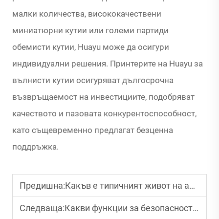
малки количества, висококачествени
миниатюрни кутии или големи партиди
обемисти кутии, Huayu може да осигури
индивидуални решения. Принтерите на Huayu за
вълнисти кутии осигуряват дългосрочна
възвръщаемост на инвестициите, подобряват
качеството и пазовата конкурентоспособност,
като същевременно предлагат безценна
поддръжка.
Предишна:
Какъв е типичният живот на автоматична машина за сгъване и залепване?
Следваща:
Какви функции за безопасност трябва да има машината за печат върху гофриран картон?