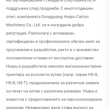
на сертифицирани стандарти (сертификати) и
поддръжка след продажба. С многогодишен
опит, компанията Dongguang Huayu Carton
Machinery Co., Ltd. си е изградила добра
репутация. Разполага с ангажиран,
сертифициран и професионално обучен екип за
проучвания и разработки, както и с множество
положителни отзиви от експортни доставки.
Huayu е разработила няколко висококачествени
принтера за вълнисти кутии (напр. серии HS-A,
HS-B, HS-T), предназначени за различни заявки
за печат на кутии с различни размери. Huayu е
известна с предоставянето на персонализирани
решения. Независимо дали става въпрос за