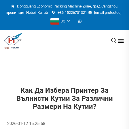
Dongguang Economic Packing Machine Zone, град Cangzhou,
провинция Hebei, Китай
+86-15226701321
[email protected]
BG
Как Да Избера Принтер За
Вълнисти Кутии За Различни
Размери На Кутии?
2026-01-12 15:25:58