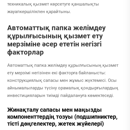
техникалық қызмет көрсетуге қаншалықты
жауапкершілікпен қарайтыны.
Автоматтық папка желімдеу
құрылғысының қызмет ету
мерзіміне әсер ететін негізгі
факторлар
Автоматтық папка желімдеу құрылғысының қызмет
ету мерзімі негізінен екі факторға байланысты:
конструкциялық сапасы мен жұмыс жүктемесі. Осы
айнымалыларды түсіну орамалық қондырғылардың
инвестицияларын тиімді пайдалануға көмектеседі.
Жинақталу сапасы мен маңызды
компоненттердің тозуы (подшипниктер,
тісті дөңгелектер, жетек жүйелері)