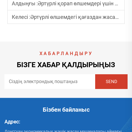
Алдыңғы :
Әртүрлі қорап өлшемдері үшін картон бүктеу-жабыстыру станогын қалай реттеуге болады?
Келесі :
Әртүрлі өлшемдегі қағаздан жасалған қораптар үшін бедерлі қораптар принтерін қалай таңдау керек?
ХАБАРЛАНДЫРУ
БІЗГЕ ХАБАР ҚАЛДЫРЫҢЫЗ
Бізбен байланыс
Адрес:
Донггуан экономикалық жәшік жасау машиналары аймағы,