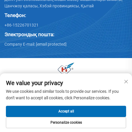
Цанчжоу қаласы, Хэбэй провинциясы, Қытай
Телефон:
+86-15226701321
Электрондық пошта:
Company E-mail:
[email protected]
We value your privacy
© 2025 Донггуан Хуая қаңылтыр машиналары
компаниясының барлық құқтары сақталған. -
We use cookies and similar tools to provide our services. If you
Құпиялылық саясаты
don't want to accept all cookies, click Personalize cookies.
Accept all
Personalize cookies
БАСТЫ БЕТ
ӨНІМДЕР
ЭЛ. ПОШТА
ТЕЛ