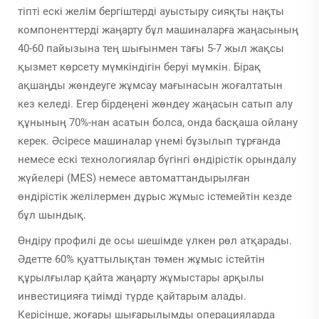
тіпті ескі желім бергіштерді ауыстыру сияқты нақты
компоненттерді жаңарту бұл машиналарға жаңасының
40-60 пайызына тең шығынмен тағы 5-7 жыл жақсы
қызмет көрсету мүмкіндігін беруі мүмкін. Бірақ
ақшаңды жөндеуге жұмсау мағынасын жоғалтатын
кез келеді. Егер бірдеңені жөндеу жаңасын сатып алу
құнының 70%-нан асатын болса, онда басқаша ойлану
керек. Әсіресе машиналар үнемі бұзылып тұрғанда
немесе ескі технологиялар бүгінгі өндірістік орындалу
жүйелері (MES) немесе автоматтандырылған
өндірістік желілермен дұрыс жұмыс істемейтін кезде
бұл шындық.
Өндіру профилі де осы шешімде үлкен рөл атқарады.
Әдетте 60% қуаттылықтан төмен жұмыс істейтін
құрылғылар қайта жаңарту жұмыстары арқылы
инвестицияға тиімді түрде қайтарым алады.
Керісінше, жоғары шығарылымды операцияларда