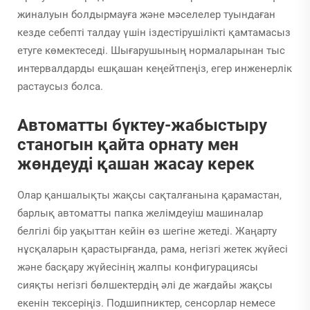
жиналуын болдырмауға және мәселелер туындаған
кезде себепті талдау үшін іздестірушілікті қамтамасыз
етуге көмектеседі. Шығарушының нормаларынан тыс
интервалдарды ешқашан кеңейтпеңіз, егер инженерлік
растаусыз болса.
Автоматты бүктеу-жабыстыру
станогын қайта орнату мен
жөндеуді қашан жасау керек
Олар қаншалықты жақсы сақталғанына қарамастан,
барлық автоматты папка желімдеуіш машиналар
белгілі бір уақыттан кейін өз шегіне жетеді. Жаңарту
нұсқаларын қарастырғанда, рама, негізгі жетек жүйесі
және басқару жүйесінің жалпы конфигурациясы
сияқты негізгі бөлшектердің әлі де жағдайы жақсы
екенін тексеріңіз. Подшипниктер, сенсорлар немесе