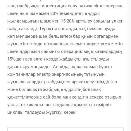
жаңа жабдыққа инвестиция салу нәтижесінде энергия
шығынын шамамен 30% төмендетіп, өндіріс
жылдамдығын шамамен 15-20% арттыру арқылы үлкен
пайда әкеледі. Тұрақты ылғалдылық немесе ауада
көп мөлшерде шаң бөлшектері бар қиын орталармен
жұмыс істегенде техникалық қызмет көрсетуге кететін
шығындар жыл сайынғы операциялық шығындардың
15%-дан аса алған кезде жабдықты ауыстыруды
қарастыру маңызды. Алайда, ақша салмас бұрын
компаниялар электр энергиясының тұтынуын,
жұмысшылардың жабдықпен әрекеттесу тиімділігін
және болашақта жабдық өндірістің болашақ
қажеттіліктеріне сай бола ма екендігін ескере отырып,
уақыт өте жалпы шығындарды қамтитын өмірлік
циклды талдауды жүргізуі керек.