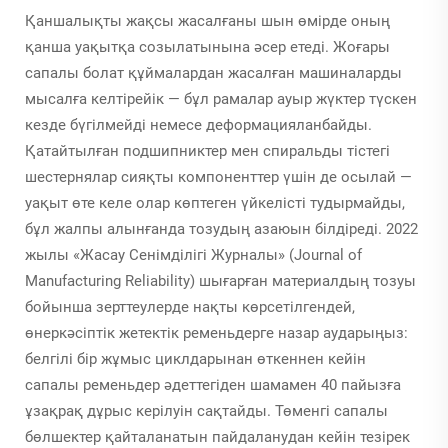
Қаншалықты жақсы жасалғаны шын өмірде оның
қанша уақытқа созылатынына әсер етеді. Жоғары
сапалы болат құймалардан жасалған машиналарды
мысалға келтірейік — бұл рамалар ауыр жүктер түскен
кезде бүгілмейді немесе деформацияланбайды.
Қатайтылған подшипниктер мен спиральды тістегі
шестернялар сияқты компоненттер үшін де осылай —
уақыт өте келе олар көптеген үйкелісті тудырмайды,
бұл жалпы алынғанда тозудың азаюын білдіреді. 2022
жылы «Жасау Сенімділігі Журналы» (Journal of
Manufacturing Reliability) шығарған материалдың тозуы
бойынша зерттеулерде нақты көрсетілгендей,
өнеркәсіптік жетектік ременьдерге назар аударыңыз:
белгілі бір жұмыс циклдарынан өткеннен кейін
сапалы ременьдер әдеттегіден шамамен 40 пайызға
ұзақрақ дұрыс керілуін сақтайды. Төменгі сапалы
бөлшектер қайталанатын пайдаланудан кейін тезірек