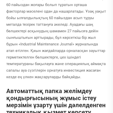
60 пайыздан жоғары болып тұратын орташа
факторлар мәселені одан да нашарлатады. Ұзақ уақыт
бойы ылғалдылықтың 60 пайыздан асып тұруы
металда тезірек таттануға әкеледі. Ауадағы шаң
бөлшектері асқынудың шамамен 27 пайызға дейін
сынғыштығын арттырады, бұл көрсеткіш бір жыл
бұрын «Industrial Maintenance Journal» журналында
атап өтілген. Қиын жағдайларда орналасқан зауыттар
герметиктелген бөлшектерге, цех ішіндегі
температураны бақылауға және операциялық аймақта
сапалы ауа сүзгілерін орнатуға инвестиция жасаған
кезде ең үлкен жақсаруларды байқайды.
Автоматтық папка желімдеу
қондырғысының жұмыс істеу
мерзімін ұзарту үшін дәлелденген
техникалық қызмет көрсету