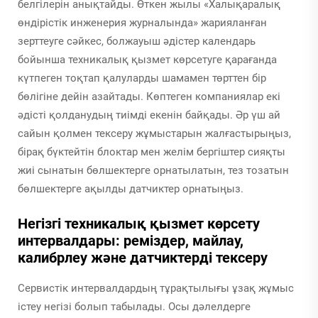
белгілерін анықтайды. Өткен жылы «Халықаралық
өндірістік инженерия журналында» жарияланған
зерттеуге сәйкес, болжауыш әдістер календарь
бойынша техникалық қызмет көрсетуге қарағанда
күтпеген тоқтап қалуларды шамамен төрттен бір
бөлігіне дейін азайтады. Көптеген компаниялар екі
әдісті қолданудың тиімді екенін байқады. Әр үш ай
сайын қолмен тексеру жұмыстарын жалғастырыңыз,
бірақ бүктейтін блоктар мен желім бергіштер сияқты
жиі сынатын бөлшектерге орнатылатын, тез тозатын
бөлшектерге ақылды датчиктер орнатыңыз.
Негізгі техникалық қызмет көрсету
интервалдары: реміздер, майлау,
калибрлеу және датчиктерді тексеру
Сервистік интервалдардың тұрақтылығы ұзақ жұмыс
істеу негізі болып табылады. Осы дәлелдерге