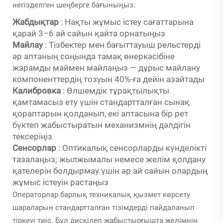
негізделген шеңберге бағыныңыз:
Жабдықтар
: Нақты жұмыс істеу сағаттарына
қарай 3–6 ай сайын қайта орнатыңыз
Майлау
: Тізбектер мен бағыттауыш рельстерді
әр аптаның соңында тамақ өнеркәсібіне
жарамды маймен майлаңыз — дұрыс майлану
компоненттердің тозуын 40%-ға дейін азайтады
Калибровка
: Өлшемдік тұрақтылықты
қамтамасыз ету үшін стандартталған сынақ
қораптарын қолданып, екі аптасына бір рет
бүктеп жабыстыратын механизмнің дәлдігін
тексеріңіз
Сенсорлар
: Оптикалық сенсорларды күнделікті
тазалаңыз; жылжымалы немесе желім қолдану
қателерін болдырмау үшін әр ай сайын олардың
жұмыс істеуін растаңыз
Операторлар барлық техникалық қызмет көрсету
шараларын стандартталған тізімдерді пайдаланып
тіркеуі тиіс. Бұл дискілеп жабыстырғышта желімнің