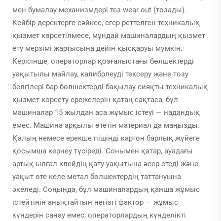
мен бумалау механизмдері тез wear out (тозады).
Кейбір деректерге сәйкес, егер реттелген техникалық
қызмет көрсетілмесе, мұндай машиналардың қызмет
ету мерзімі жартысына дейін қысқаруы мүмкін.
Керісінше, операторлар қозғалыстағы бөлшектерді
уақытылы майлау, калибрлеуді тексеру және тозу
белгілері бар бөлшектерді бақылау сияқты техникалық
қызмет көрсету ережелерін қатаң сақтаса, бұл
машиналар 15 жылдан аса жұмыс істеуі — надандық
емес. Машина арқылы өтетін материал да маңызды.
Қалың немесе ерекше пішінді картон барлық жүйеге
қосымша кернеу түсіреді. Сонымен қатар, ауадағы
артық ылғал клейдің қату уақытына әсер етеді және
уақыт өте келе метал бөлшектердің таттануына
әкеледі. Соңында, бұл машиналардың қанша жұмыс
істейтінін анықтайтын негізгі фактор — жұмыс
күндерін санау емес, операторлардың күнделікті