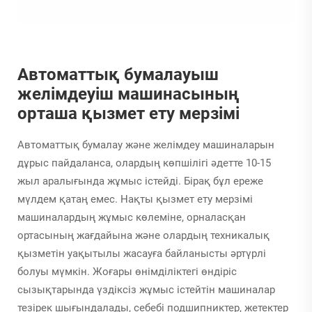
Автоматтық бумалауыш
желімдеуіш машинасының
орташа қызмет ету мерзімі
Автоматтық бумалау және желімдеу машиналарын
дұрыс пайдаланса, олардың көпшілігі әдетте 10-15
жыл аралығында жұмыс істейді. Бірақ бұл ереже
мүлдем қатаң емес. Нақты қызмет ету мерзімі
машиналардың жұмыс көлеміне, орналасқан
ортасының жағдайына және олардың техникалық
қызметін уақытылы жасауға байланысты әртүрлі
болуы мүмкін. Жоғары өнімділіктегі өндіріс
сызықтарында үздіксіз жұмыс істейтін машиналар
тезірек шығындалады, себебі подшипниктер, жетектер