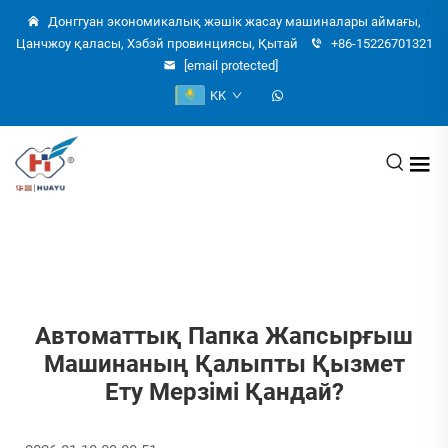
Донггуан экономикалық жәшік жасау машиналары аймағы,
Цанчжоу қаласы, Хэбэй провинциясы, Қытай
+86-15226701321
[email protected]
KK
Автоматтық Папка Жапсырғыш
Машинаның Қалыпты Қызмет
Ету Мерзімі Қандай?