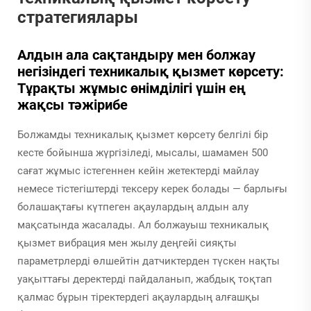
стратегиялары
Алдын ала сақтандыру мен болжау
негізіндегі техникалық қызмет көрсету:
Тұрақты жұмыс өнімділігі үшін ең
жақсы тәжірибе
Болжамды техникалық қызмет көрсету белгілі бір
кесте бойынша жүргізіледі, мысалы, шамамен 500
сағат жұмыс істегеннен кейін жетектерді майлау
немесе тістегіштерді тексеру керек болады — барлығы
болашақтағы күтпеген ақаулардың алдын алу
мақсатында жасалады. Ал болжауыш техникалық
қызмет вибрация мен жылу деңгейі сияқты
параметрлерді өлшейтін датчиктерден түскен нақты
уақыттағы деректерді пайдаланып, жабдық тоқтап
қалмас бұрын тіректердегі ақаулардың алғашқы