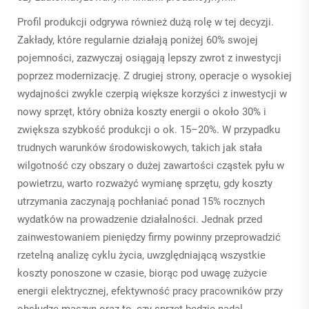
Profil produkcji odgrywa również dużą rolę w tej decyzji.
Zakłady, które regularnie działają poniżej 60% swojej
pojemności, zazwyczaj osiągają lepszy zwrot z inwestycji
poprzez modernizację. Z drugiej strony, operacje o wysokiej
wydajności zwykle czerpią większe korzyści z inwestycji w
nowy sprzęt, który obniża koszty energii o około 30% i
zwiększa szybkość produkcji o ok. 15–20%. W przypadku
trudnych warunków środowiskowych, takich jak stała
wilgotność czy obszary o dużej zawartości cząstek pyłu w
powietrzu, warto rozważyć wymianę sprzętu, gdy koszty
utrzymania zaczynają pochłaniać ponad 15% rocznych
wydatków na prowadzenie działalności. Jednak przed
zainwestowaniem pieniędzy firmy powinny przeprowadzić
rzetelną analizę cyklu życia, uwzględniającą wszystkie
koszty ponoszone w czasie, biorąc pod uwagę zużycie
energii elektrycznej, efektywność pracy pracowników przy
obsłudze maszyn oraz to, czy sprzęt będzie nadal