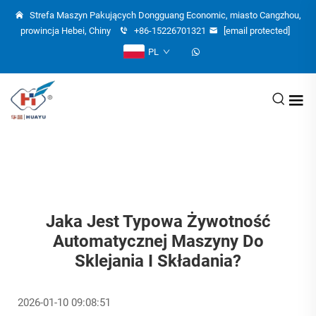
Strefa Maszyn Pakujących Dongguang Economic, miasto Cangzhou,
prowincja Hebei, Chiny
+86-15226701321
[email protected]
PL
Jaka Jest Typowa Żywotność
Automatycznej Maszyny Do
Sklejania I Składania?
2026-01-10 09:08:51