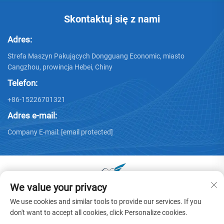
Skontaktuj się z nami
Adres:
Strefa Maszyn Pakujących Dongguang Economic, miasto
Cangzhou, prowincja Hebei, Chiny
Telefon:
+86-15226701321
Adres e-mail:
Company E-mail:
[email protected]
We value your privacy
Prawa autorskie © 2025 by Dongguang Huayu Carton
We use cookies and similar tools to provide our services. If you
Machinery Co., Ltd. -
Polityka prywatności
don't want to accept all cookies, click Personalize cookies.