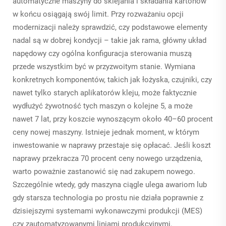
automatyczne maszyny do sklejania i składania kartonów
w końcu osiągają swój limit. Przy rozważaniu opcji
modernizacji należy sprawdzić, czy podstawowe elementy
nadal są w dobrej kondycji – takie jak rama, główny układ
napędowy czy ogólna konfiguracja sterowania muszą
przede wszystkim być w przyzwoitym stanie. Wymiana
konkretnych komponentów, takich jak łożyska, czujniki, czy
nawet tylko starych aplikatorów kleju, może faktycznie
wydłużyć żywotność tych maszyn o kolejne 5, a może
nawet 7 lat, przy koszcie wynoszącym około 40–60 procent
ceny nowej maszyny. Istnieje jednak moment, w którym
inwestowanie w naprawy przestaje się opłacać. Jeśli koszt
naprawy przekracza 70 procent ceny nowego urządzenia,
warto poważnie zastanowić się nad zakupem nowego.
Szczególnie wtedy, gdy maszyna ciągle ulega awariom lub
gdy starsza technologia po prostu nie działa poprawnie z
dzisiejszymi systemami wykonawczymi produkcji (MES)
czy zautomatyzowanymi liniami produkcyjnymi.