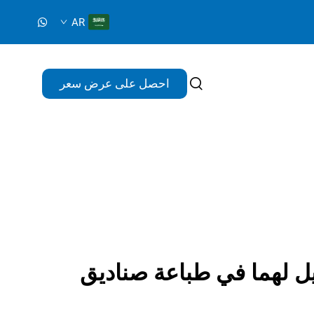
AR
احصل على عرض سعر
يل لهما في طباعة صناديق