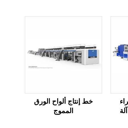
Y الغراء
خط إنتاج ألواح الورق
لة
المموج
ئية