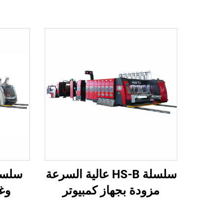
سلسلة HS-B عالية السرعة
مزودة بجهاز كمبيوتر
وغر
بالكامل للطباعة واللصق مع
محوسب