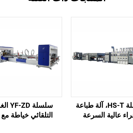
سلسلة HS-T، آلة طباعة
سلسلة F-ZD
اء عالية السرعة
التلقائي خياطة مع آ
ة بالكامل مع تعبئة
تشكيل الحزم التلقا