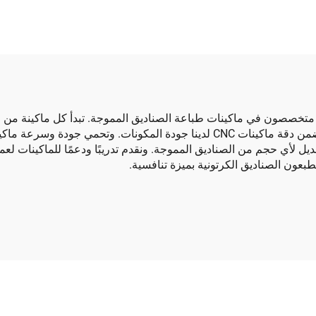
ية (للعلب الصغيرة)
متخصصون في ماكينات طباعة الصناديق المموجة. تبدأ كل ماكينة من ما
المعالجة والتنقيب باستخدام الحاسب الرقمي (CNC). ويضمن دقة ماكينات CNC لدينا 
يل لأي حجم من الصناديق المموجة. ونقدم تدريبًا ودعمًا للماكينات لع
طبعون الصناديق الكرتونية بميزة تنافسية.