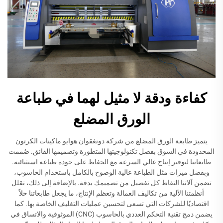
كفاءة ودقة لا مثيل لهما في طباعة
الورق المضلع
يتميز طابعة الورق المضلع من شركة دونغقوان هوايو ماكينات الكرتون
المحدودة في السوق بفضل تكنولوجيتها المتطورة وتصميمها الفائق. صُممت
طابعاتنا لتوفير إنتاج عالي السرعة مع الحفاظ على جودة طباعة استثنائية.
وبفضل ميزات مثل الطباعة عالية الوضوح بالكامل باستخدام الحاسوب،
تضمن آلاتنا التقاط كل تفصيل من تصميمك بدقة. بالإضافة إلى ذلك، تقلل
أنظمتنا الآلية من تكاليف العمالة وتعظم الإنتاج، ما يجعل طابعاتنا حلاً
اقتصاديًا للشركات التي تسعى لتحسين عمليات التغليف الخاصة بها. كما
يضمن دمج تقنية التحكم العددي بالحاسوب (CNC) الموثوقية والاتساق في