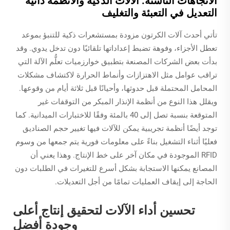
الاتجاهات الناشئة: الآلات الذكية والأنظمة ذاتية
التعديل في التعبئة والتغليف
تأتي أحدث آلات الكرتون مزودة بمستشعرات ذكية للتنبؤ بموعد
تعطل الأجزاء، وفوهة تضبط إعداداتها تلقائيًا دون تدخل يدوي. وقد
بدأت بعض الشركات المصنعة بتطبيق خوارزميات تعلُّم الآلة التي
تراقب عوامل مثل الاهتزازات وأنماط الحرارة لاكتشاف مشكلات
المحامل المحتملة قبل حدوثها، وأحيانًا قبل ثلاثة أيام من وقوعها.
ويقلل هذا النوع من أنظمة الإنذار المبكر من التوقفات غير
المتوقعة بنسبة تصل إلى 40 بالمئة وفقًا للاختبارات الميدانية. كما
توجد أيضًا أنظمة تجريبية يمكن للآلات فيها تغيير حجم الصناديق
فعليًا أثناء التشغيل بناءً على معلومات فورية يتم جمعها من وسوم
RFID الموجودة في مكان آخر على خط الإنتاج. وهذا يعني أن
المصانع يمكنها الاستجابة بشكل أسرع للتغيرات في الطلبات دون
الحاجة إلى إيقاف العمليات تمامًا من أجل التعديلات.
تحسين أداء الآلات لتحقيق إنتاج أعلى
وجودة أفضل