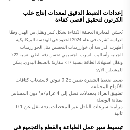
إعدادات الضبط الدقيق لمعدات إنتاج علب
الكرتون لتحقيق أقصى كفاءة
يُحسّن المعايرة الدقيقة الكفاءة بشكل كبير ويقلل من الهدر. وفقًا
لدراسة نُشرت في عام 2024
الحدود في الهندسة الميكانيكية
أظهرت الدراسة أن خوارزميات التحسين مثل الخوارزميات
الجينية وأساليب السرب الجسيمي تحسن دقة الطي بنسبة 22٪
وتقلل استهلاك الطاقة بنسبة 17٪ مقارنةً بالضبط اليدوي. يمكن
للمشغلين الآن:
ضبط ضغط الشفرة ضمن ±0.2 نيوتن لاستيعاب كثافات
الألواح المختلفة
تطبيق الغراء بمعدلات تصل إلى 4 غرام/م² دون المساس
بمتانة الوصلة
مزامنة سرعات الناقل عبر المحطات بدقة تقل عن 0.1
ثانية
تبسيط سير عمل الطباعة والقطع والتجميع في