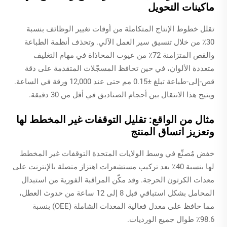
ماكينات التحويل
تقلل خطوط الإنتاج المتكاملة من أوقات تغيير الوظائف بنسبة
30٪ من خلال تنسيق سير العمل الآلي. وتحذف أنظمة الطباعة
والقص المتزامنة 72٪ من عيوب المحاذاة في مهام التغليف
متعددة الألوان، في حين تحافظ المسجّلات المتقدمة على دقة
قص-إلى-طباعة تبلغ ±0.15 مم حتى عند 12,000 ورقة في الساعة.
ويتيح هذا الانتقال بين أحجام الصناديق في أقل من 30 دقيقة.
مثال من الواقع: تقليل التوقفات غير المخطط لها
وتعزيز اتساق المنتج
خفض مُصنِّع في وسط الولايات المتحدة التوقفات غير المخطط
لها بنسبة 40٪ بعد تركيب مستشعرات اهتزاز متصلة بالإنترنت على
معدات الكرتون الحرجة. وقد مكّن المراقبة الفورية من استبدال
المحامل بشكل استباقي قبل 8 إلى 12 ساعة من حدوث العطل،
مما حافظ على معدل فعالية المعدات الشاملة (OEE) بنسبة
98.6٪ طوال جميع الورديات.