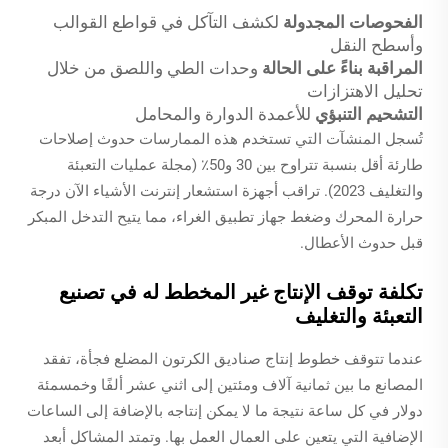
الفحوصات المجدولة
لكشف التآكل في قواطع القوالب
وأسطح النقل
المراقبة بناءً على الحالة
وحدات الطي واللصق من خلال
تحليل الاهتزازات
التشحيم التنبؤي
للأعمدة الدوارة والمحامل
تُسجل المنشآت التي تستخدم هذه الممارسات حدوث إصلاحات
طارئة أقل بنسبة تتراوح بين 30 و50٪ (مجلة عمليات التعبئة
والتغليف 2023). تراقب أجهزة استشعار إنترنت الأشياء الآن درجة
حرارة المحرك وضغط جهاز تطبيق الغراء، مما يتيح التدخل المبكر
قبل حدوث الأعطال.
تكلفة توقف الإنتاج غير المخطط له في تصنيع
التعبئة والتغليف
عندما تتوقف خطوط إنتاج صناديق الكرتون المضلع فجأة، تفقد
المصانع ما بين ثمانية آلاف ومئتين إلى اثني عشر ألفًا وخمسمئة
دولار في كل ساعة نتيجة ما لا يمكن إنتاجه بالإضافة إلى الساعات
الإضافية التي يتعين على العمال العمل بها. وتمتد المشاكل أبعد