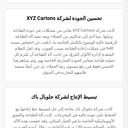
تحسين الجودة لشركة XYZ Cartons
كانت شركة XYZ Cartons تعاني من مشكلات في جودة الطباعة
وثباتها، مما أدى إلى شكاوى من العملاء. وبعد تنفيذ آلة الطباعة
الرقمية عالية الوضوح بالكامل الخاصة بنا، أبلغت عن انخفاض بنسبة
40% في عمليات إعادة الطباعة بسبب العيوب. وقد كفل النظام
المتقدم لإدارة الألوان المُزوَّد من جانب آلة الطباعة أن تلتزم كل
عملية طباعة بمعايير الجودة الصارمة الخاصة بهم. ولم يساهم هذا
التحسن فقط في رفع مستوى رضا العملاء، بل عزز أيضًا سمعة
علامتهم التجارية في السوق.
تبسيط الإنتاج لشركة جلوبال باك
كانت شركة جلوبال باك بحاجة إلى حل لتبسيط خط إنتاجها مع
الحفاظ على جودة عالية في المخرجات. كانت آلة الطباعة واللصق
الأوتوماتيكية الخاصة بنا هي الخيار المثالي. وقد خفضت هذه الآلة
تكاليف العمالة بنسبة 30٪ وزيادة الكفاءة من خلال أتمتة العديد من