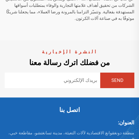
الشركات من تحقيق أهداف علامتها التجارية والوفاء بمتطلبات أسواقها
المستهدفة بفعالية. وتتميّز التزامنا بالمرونة ورضا العملاء، مما يجعلنا شريكًا
موثوقًا به في صناعة آلات الكرتون.
النشرة الإخبارية
من فضلك اترك رسالة معنا
اتصل بنا
العنوان:
منطقة دونغقوانغ الاقتصادية لآلات التعبئة، مدينة تسانغتشو، مقاطعة خبي،