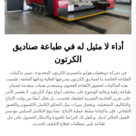
أداء لا مثيل له في طباعة صناديق
الكرتون
في شركة دونغقوان هوايو ماشينري للكرتون المحدودة، تتميز ماكينات
الطباعة الخاصة بنا لصناديق الكرتون بسرعتها العالية ودقتها الفائقة. صُممت
هذه الماكينات لتحقيق الكفاءة القصوى وتستخدم تقنيات متقدمة لضمان
طباعة زاهية وعالية الوضوح على مختلف أنواع مواد الكرتون. لا يقتصر الأمر
على تعزيز الجاذبية البصرية لتغليفك فحسب، بل يقلل أيضًا من وقت الإنتاج
والتكاليف التشغيلية. وبفضل ميزات مثل التحكم الكامل بالكمبيوتر واللصق
التلقائي، فإن ماكيناتنا تبسّط عملية الإنتاج، مما يتيح التكامل السلس مع سير
العمل الحالي لديك. وتكفل لك التزامنا بالجودة والابتكار الحصول على حل
طباعة يلبي متطلبات قطاع التغليف الحديث.