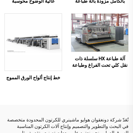
بالكامل مزودة بآلة طباعة
عالية الوضوح محوسبة
لاصقة أوتوماتيكية مع آلة
بالكامل مع نقل فراغي
تغليف أوتوماتيكية
بالكامل (طباعة علوية بنقل
فراغي)
آلة طباعة HX سلسلة ذات
نقل كلي تحت الفراغ وطباعة
عالية الدقة مع قص وتجعيد
خط إنتاج ألواح الورق المموج
تحت الفراغ (نقل تحت الفراغ
وطباعة من الأعلى إلى
الأسفل)
تُعَدّ شركة دونغقوان هوايو ماشينري للكرتون المحدودة متخصصة
في البحث والتطوير والتصميم وإنتاج آلات الكرتون المناسبة
للسوق الدولي. نحن نعتمد على معدات تصنيع متقدمة مثل