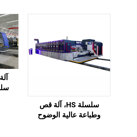
سلس
ومُح
سلسلة HS، آلة قص
وطباعة عالية الوضوح
محوسبة بالكامل مع نقل
فراغي بالكامل (طباعة