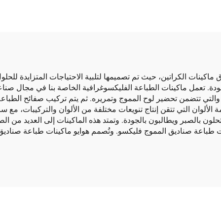
اكينات الكراتين، حيث تم تصميمها لتلبية الاحتياجات المتزايدة للحلول
لجودة. تعمل ماكينات الطباعة الفليكسوغرافية الخاصة بنا في مجال صناعة 
تاج، والتي تتضمن تحضير لوح المموج وتمريره. ثم يتم تركيب صفائح الطباع
ة الألوان التي تتقن إنتاج تنويعات مختلفة من الألوان والتركيبات، مع 
حلون بالصبر ويطالبون بالجودة. وتمتد هذه الماكينات إلى العديد من ال
ات طباعة صناديق المموج فليكسو. وتُصمم هوايو ماكينات طباعة صنادي