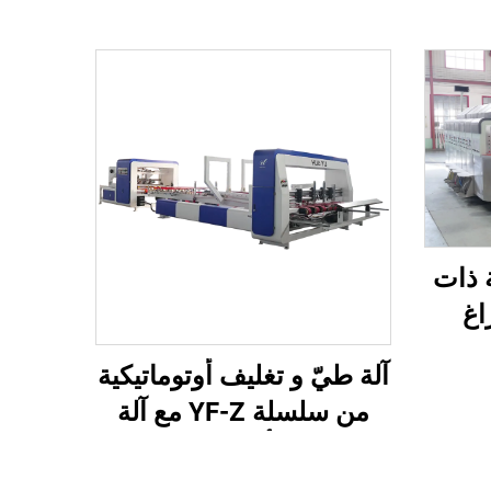
سلسلة ذات
اغ
مع قص
آلة طيّ و تغليف أوتوماتيكية
(نقل
من سلسلة YF-Z مع آلة
 من
تعبئة أوتوماتيكية
)