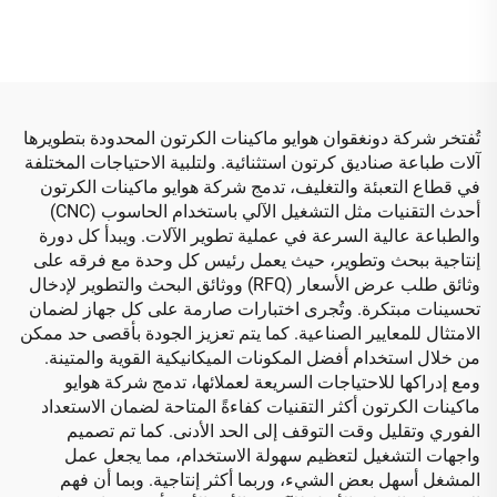
التلقائية
تُفتخر شركة دونغقوان هوايو ماكينات الكرتون المحدودة بتطويرها
آلات طباعة صناديق كرتون استثنائية. ولتلبية الاحتياجات المختلفة
في قطاع التعبئة والتغليف، تدمج شركة هوايو ماكينات الكرتون
أحدث التقنيات مثل التشغيل الآلي باستخدام الحاسوب (CNC)
والطباعة عالية السرعة في عملية تطوير الآلات. ويبدأ كل دورة
إنتاجية ببحث وتطوير، حيث يعمل رئيس كل وحدة مع فرقه على
وثائق طلب عرض الأسعار (RFQ) ووثائق البحث والتطوير لإدخال
تحسينات مبتكرة. وتُجرى اختبارات صارمة على كل جهاز لضمان
الامتثال للمعايير الصناعية. كما يتم تعزيز الجودة بأقصى حد ممكن
من خلال استخدام أفضل المكونات الميكانيكية القوية والمتينة.
ومع إدراكها للاحتياجات السريعة لعملائها، تدمج شركة هوايو
ماكينات الكرتون أكثر التقنيات كفاءةً المتاحة لضمان الاستعداد
الفوري وتقليل وقت التوقف إلى الحد الأدنى. كما تم تصميم
واجهات التشغيل لتعظيم سهولة الاستخدام، مما يجعل عمل
المشغل أسهل بعض الشيء، وربما أكثر إنتاجية. وبما أن فهم