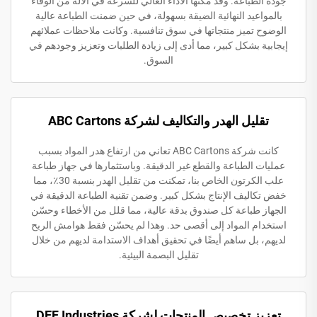
جودة الطباعة. وقد مكّنها الأداء العالي للسرعة في الآلة من الوفاء
بالمواعيد النهائية الضيقة بسهولة، في حين ضمنت الطباعة عالية
الوضوح تميز منتجاتها في سوق تنافسية. وكانت ملاحظات عملائهم
إيجابية بشكل كبير، مما أدى إلى زيادة الطلبات وتعزيز وجودهم في
السوق.
تقليل الهدر والتكاليف لشركة ABC Cartons
كانت شركة ABC Cartons تعاني من ارتفاع هدر المواد بسبب
عمليات الطباعة والقطع غير الدقيقة. وباستثمارها في جهاز طباعة
علب الكرتون الخاص بنا، تمكنت من تقليل الهدر بنسبة 30٪، مما
خفض تكاليف الإنتاج بشكل كبير. وضمن تقنية الطباعة الدقيقة في
الجهاز طباعة كل صندوق بدقة عالية، مما قلل من الأخطاء وحسّن
استخدام المواد إلى أقصى حد. وهذا لم يحسّن فقط هوامش الربح
لديهم، بل ساهم أيضًا في تحقيق أهداف الاستدامة لديهم من خلال
تقليل البصمة البيئية.
تعزيز تخصيص المنتجات لشركة DEF Industries