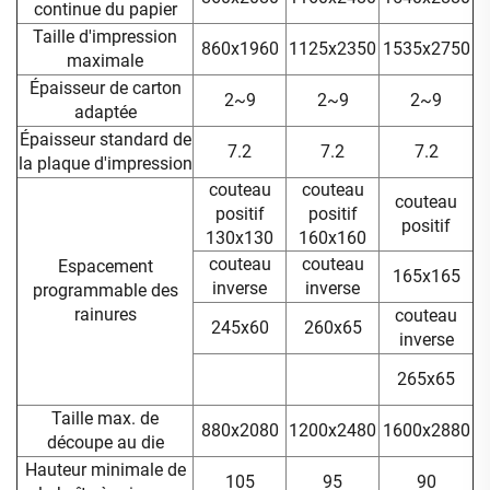
continue du papier
Taille d'impression
860x1960
1125x2350
1535x2750
maximale
Épaisseur de carton
2~9
2~9
2~9
adaptée
Épaisseur standard de
7.2
7.2
7.2
la plaque d'impression
couteau
couteau
couteau
positif
positif
positif
130x130
160x160
couteau
couteau
Espacement
165x165
inverse
inverse
programmable des
rainures
couteau
245x60
260x65
inverse
265x65
Taille max. de
880x2080
1200x2480
1600x2880
découpe au die
Hauteur minimale de
105
95
90