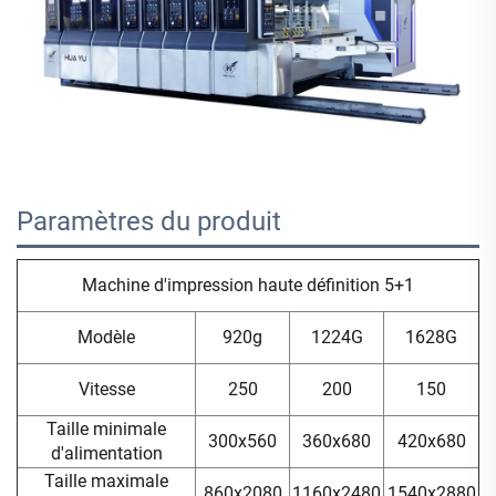
Paramètres du produit 
Machine d'impression haute définition 5+1
Modèle
920g
1224G
1628G
Vitesse
250
200
150
Taille minimale
300x560
360x680
420x680
d'alimentation
Taille maximale
860x2080
1160x2480
1540x2880