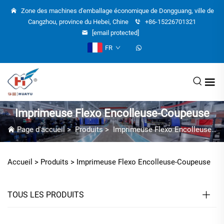
Zone des machines d'emballage économique de Dongguang, ville de
Cangzhou, province du Hebei, Chine
+86-15226701321
[email protected]
FR
Imprimeuse Flexo Encolleuse-Coupeuse
Page d'accueil
>
Produits
>
Imprimeuse Flexo Encolleuse-Coupeuse
Accueil >
Produits
>
Imprimeuse Flexo Encolleuse-Coupeuse
TOUS LES PRODUITS