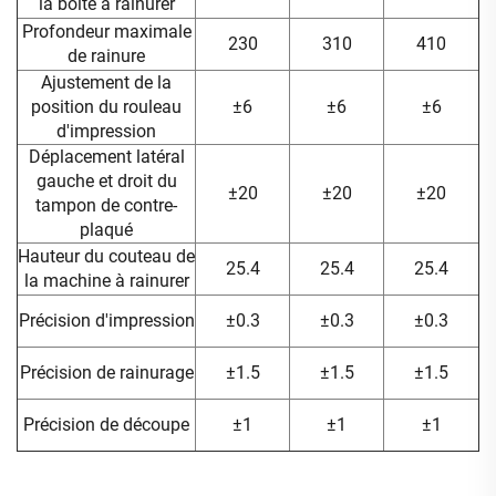
la boîte à rainurer
Profondeur maximale
230
310
410
de rainure
Ajustement de la
position du rouleau
±6
±6
±6
d'impression
Déplacement latéral
gauche et droit du
±20
±20
±20
tampon de contre-
plaqué
Hauteur du couteau de
25.4
25.4
25.4
la machine à rainurer
Précision d'impression
±0.3
±0.3
±0.3
Précision de rainurage
±1.5
±1.5
±1.5
Précision de découpe
±1
±1
±1