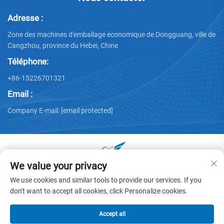
Adresse :
Zone des machines d'emballage économique de Dongguang, ville de
Cangzhou, province du Hebei, Chine
Téléphone:
+86-15226701321
Email :
Company E-mail:
[email protected]
We value your privacy
Droits d'auteur © 2025 par Dongguang Huayu Carton
We use cookies and similar tools to provide our services. If you
Machinery Co., Ltd. -
Politique de confidentialité
don't want to accept all cookies, click Personalize cookies.
Accept all