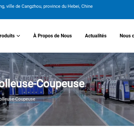
 ville de Cangzhou, province du Hebei, Chine
roduits
À Propos de Nous
Actualités
Nous c
olleuse-Coupeuse
olleuse-Coupeuse