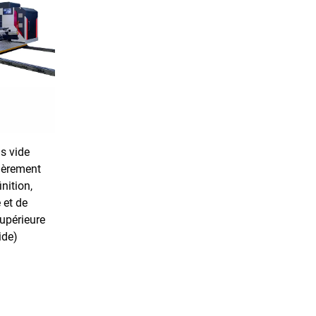
us vide
ièrement
nition,
 et de
upérieure
ide)