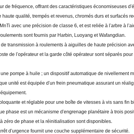
eur de fréquence, offrant des caractéristiques économiseuses d'
haute qualité, trempés et revenus, chromés durs et surfacés rect
CrMnTi avec une précision de classe 6, et est reliée à l'arbre à 
 roulements sont fournis par Harbin, Luoyang et Wafangdian.
 de transmission à roulements à aiguilles de haute précision av
te de l'opérateur et la garde côté opérateur sont séparés pour pe
 une pompe à huile ; un dispositif automatique de nivellement 
que unité est équipée d'un frein pneumatique assurant un réali
l'équipement.
bloquante et réglable pour une boîte de vitesses à vis sans fin b
 phase est un mécanisme d'engrenage planétaire à trois positi
 zéro de phase et la réinitialisation sont disponibles.
arrêt d'urgence fournit une couche supplémentaire de sécurité.