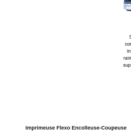
co
in
rai
sup
Imprimeuse Flexo Encolleuse-Coupeuse