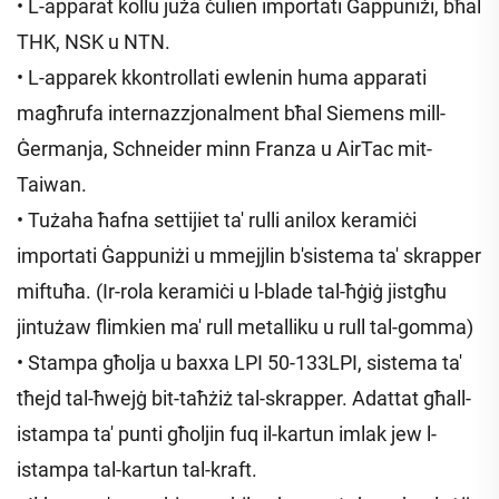
• L-apparat kollu juża ċulien importati Ġappuniżi, bħal
THK, NSK u NTN.
• L-apparek kkontrollati ewlenin huma apparati
magħrufa internazzjonalment bħal Siemens mill-
Ġermanja, Schneider minn Franza u AirTac mit-
Taiwan.
• Tużaha ħafna settijiet ta' rulli anilox keramiċi
importati Ġappuniżi u mmejjlin b'sistema ta' skrapper
miftuħa. (Ir-rola keramiċi u l-blade tal-ħġiġ jistgħu
jintużaw flimkien ma' rull metalliku u rull tal-gomma)
• Stampa għolja u baxxa LPI 50-133LPI, sistema ta'
tħejd tal-ħwejġ bit-taħżiż tal-skrapper. Adattat għall-
istampa ta' punti għoljin fuq il-kartun imlak jew l-
istampa tal-kartun tal-kraft.