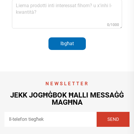
0/1000
Ibgħat
NEWSLETTER
JEKK JOGĦĠBOK ĦALLI MESSAĠĠ
MAGĦNA