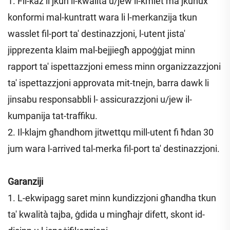
1. Fil-każ li jkun il-kwalità u/jew il-kmiet ma jkunux
konformi mal-kuntratt wara li l-merkanzija tkun
wasslet fil-port ta' destinazzjoni, l-utent jista'
jipprezenta klaim mal-bejjiegħ appoġġjat minn
rapport ta' ispettazzjoni emess minn organizzazzjoni
ta' ispettazzjoni approvata mit-tnejn, barra dawk li
jinsabu responsabbli l- assicurazzjoni u/jew il-
kumpanija tat-traffiku.
2. Il-klajm għandhom jitwettqu mill-utent fi ħdan 30
jum wara l-arrived tal-merka fil-port ta' destinazzjoni.
Garanziji
1. L-ekwipagg saret minn kundizzjoni għandha tkun
ta' kwalità tajba, ġdida u mingħajr difett, skont id-