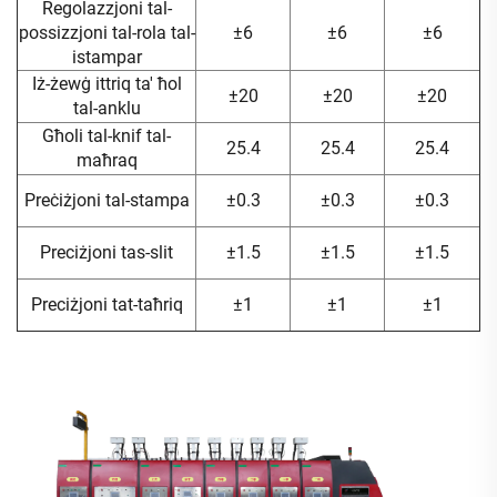
Regolazzjoni tal-
possizzjoni tal-rola tal-
±6
±6
±6
istampar
Iż-żewġ ittriq ta' ħol
±20
±20
±20
tal-anklu
Għoli tal-knif tal-
25.4
25.4
25.4
maħraq
Preċiżjoni tal-stampa
±0.3
±0.3
±0.3
Preciżjoni tas-slit
±1.5
±1.5
±1.5
Preciżjoni tat-taħriq
±1
±1
±1