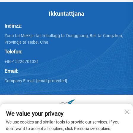
Ikkuntattjana
Indirizz:
Zona tal-Mekkjin tal-Imballaġġ ta' Dongguang, Belt ta' Cangzhou,
Provinċja ta' Hebei, Ċina
Telefon:
+86-15226701321
Email:
Company E-mail:
[email protected]
We value your privacy
Kopjuriċtta © 2025 minn Dongguang Huayu Carton Machinery
We use cookies and similar tools to provide our services. If you
Co., Ltd. -
Politika ta’ Privatezza
don't want to accept all cookies, click Personalize cookies.