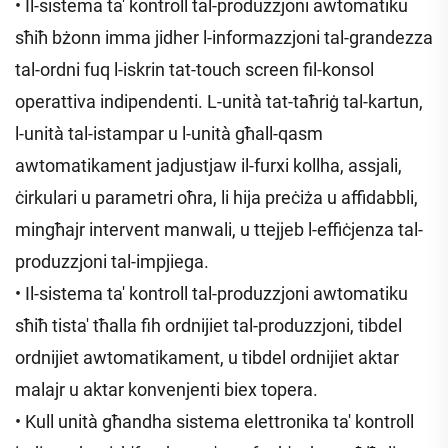
• Il-sistema ta' kontroll tal-produzzjoni awtomatiku
sħiħ bżonn imma jidher l-informazzjoni tal-grandezza
tal-ordni fuq l-iskrin tat-touch screen fil-konsol
operattiva indipendenti. L-unità tat-taħriġ tal-kartun,
l-unità tal-istampar u l-unità għall-qasm
awtomatikament jadjustjaw il-furxi kollha, assjali,
ċirkulari u parametri oħra, li hija preċiża u affidabbli,
mingħajr intervent manwali, u ttejjeb l-effiċjenza tal-
produzzjoni tal-impjiega.
• Il-sistema ta' kontroll tal-produzzjoni awtomatiku
sħiħ tista' tħalla fih ordnijiet tal-produzzjoni, tibdel
ordnijiet awtomatikament, u tibdel ordnijiet aktar
malajr u aktar konvenjenti biex topera.
• Kull unità għandha sistema elettronika ta' kontroll