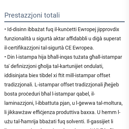
Prestazzjoni totali 
• Id-disinn ibbażat fuq il-kunċetti Ewropej jipprovdix
funzionalità u sigurtà aktar affidabbli u diġà superat
il-certifikazzjoni tal-sigurtà CE Ewropea.
• Din l-istampa hija bħall-inqas tużata għall-istampar
ta' definizzjoni għolja tal-kartunijiet ondulati,
iddisinjata biex tibdel xi ftit mill-istampar offset
tradizzjonali. L-istampar offset tradizzjonali jħejjeb
bosta proċeduri bħal l-istampar qabel, il-
laminazzjoni, l-ibbattuta pjan, u l-ġewwa tal-moltura,
li jikkawżaw effiċjenza produttiva baxxa. U hemm l-
użu tal-ħamrija bbażati fuq solventi. Il-gassijiet li