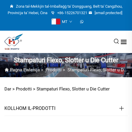
Zona tal-Mekkjin tal-Imballaġġ ta' Dongguang, Belt ta' Cangzhou,
Provinċja ta' Hebei, Ċina
+86-15226701321
[email protected]
MT
Stampaturi Flexo, Slotter u Die Cutter
Paġna Ewlenija
>
Prodotti
>
Stampaturi Flexo, Slotter u Die Cutter
Dar >
Prodotti
>
Stampaturi Flexo, Slotter u Die Cutter
KOLLHOM IL-PRODOTTI