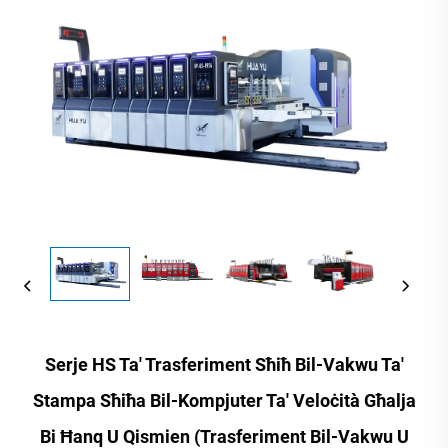
Serje HS Ta' Trasferiment Sħiħ Bil-Vakwu Ta'
Stampa Sħiħa Bil-Kompjuter Ta' Veloċità Għalja
Bi Ħanq U Qismien (Trasferiment Bil-Vakwu U