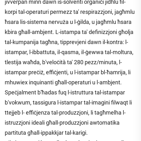
jivverpan minn dawn is-solventi organiċi jidħlu fil-
korpi tal-operaturi permezz ta' respirazzjoni, jagħmlu
ħsara lis-sistema nervuża u l-ġilda, u jagħmlu ħsara
kbira għall-ambjent. L-istampa ta' definizzjoni għolja
tal-kumpanija tagħna, tipprevjeni dawn il-kontra: l-
istampar, l-ibbattuta, il-qasma, il-ġewwa tal-moltura,
tlestija waħda, b'veloċità ta' 280 pezz/minuta, l-
istampar preċiż, effiċjenti, u l-istampar bl-ħamrija, li
mhuwiex inquinanti għall-operaturi u l-ambjent.
Speċjalment b'ħadas fuq l-istruttura tal-istampar
b'vokwum, tassigura l-istampar tal-imagini filwaqt li
ttejjeb l- effiċjenza tal-produzzjoni, li tagħmelha l-
istruzzjoni ideali għall-produzzjoni awtomatika
partituta għall-ippakkjar tal-karigi.