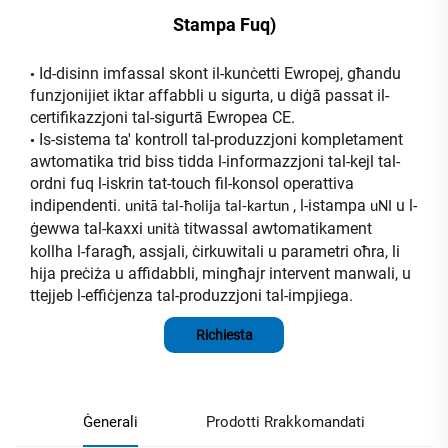
Stampa Fuq)
Id-disinn imfassal skont il-kunċetti Ewropej, għandu
•
funzjonijiet iktar affabbli u sigurta, u diġā passat il-
certifikazzjoni tal-sigurtā Ewropea CE.
Is-sistema ta' kontroll tal-produzzjoni kompletament
•
awtomatika trid biss tidda l-informazzjoni tal-kejl tal-
ordni fuq l-iskrin tat-touch fil-konsol operattiva
indipendenti.
, l-istampa
u l-
unitā tal-ħolija tal-kartun
uNI
ġewwa tal-kaxxi
titwassal awtomatikament
unità
kollha l-faragħ, assjali, ċirkuwitali u parametri oħra, li
hija preċiża u affidabbli, mingħajr intervent manwali, u
ttejjeb l-effiċjenza tal-produzzjoni tal-impjiega.
Richiesta
Ġenerali
Prodotti Rrakkomandati