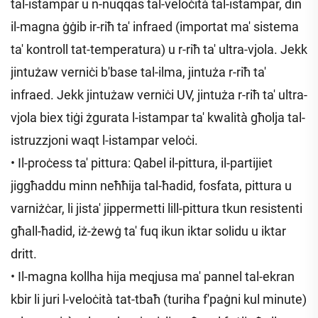
tal-istampar u n-nuqqas tal-veloċità tal-istampar, din
il-magna ġġib ir-riħ ta' infraed (importat ma' sistema
ta' kontroll tat-temperatura) u r-riħ ta' ultra-vjola. Jekk
jintużaw verniċi b'base tal-ilma, jintuża r-riħ ta'
infraed. Jekk jintużaw verniċi UV, jintuża r-riħ ta' ultra-
vjola biex tiġi żgurata l-istampar ta' kwalità għolja tal-
istruzzjoni waqt l-istampar veloċi.
• Il-proċess ta' pittura: Qabel il-pittura, il-partijiet
jiggħaddu minn neħħija tal-ħadid, fosfata, pittura u
varniżċar, li jista' jippermetti lill-pittura tkun resistenti
għall-ħadid, iż-żewġ ta' fuq ikun iktar solidu u iktar
dritt.
• Il-magna kollha hija meqjusa ma' pannel tal-ekran
kbir li juri l-veloċità tat-tbaħ (turiha f'paġni kul minute)