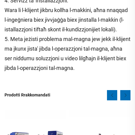
4. Servizz ta' Installazzjoni:
Wara li l-klijent jikbru kollha l-makkini, aħna nnaqqad
l-ingeġniera biex jivvjaġġa biex jinstalla l-makkin (l-
istallazzjoni tiftaħ skont il-kundizzjonijiet lokali).
5. Meta jeżisti problema mal-magna jew jekk il-klijent
ma jkunx jista' jibda l-operazzjoni tal-magna, aħna
ser niddumu soluzzjoni u video lilgħajn il-klijent biex
jibda l-operazzjoni tal-magna.
Prodotti Rrakkomandati