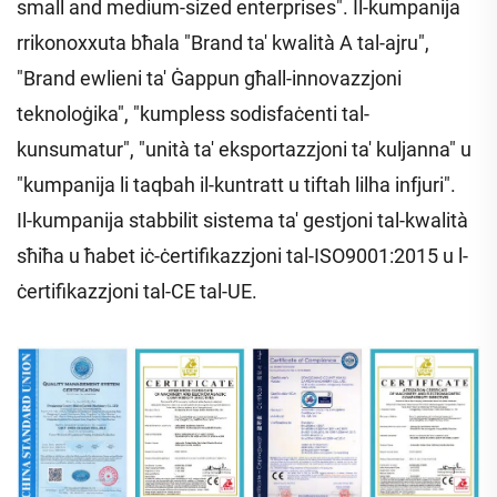
small and medium-sized enterprises". Il-kumpanija
rrikonoxxuta bħala "Brand ta' kwalità A tal-ajru",
"Brand ewlieni ta' Ġappun għall-innovazzjoni
teknoloġika", "kumpless sodisfaċenti tal-
kunsumatur", "unità ta' eksportazzjoni ta' kuljanna" u
"kumpanija li taqbah il-kuntratt u tiftah lilha infjuri".
Il-kumpanija stabbilit sistema ta' gestjoni tal-kwalità
sħiħa u ħabet iċ-ċertifikazzjoni tal-ISO9001:2015 u l-
ċertifikazzjoni tal-CE tal-UE.