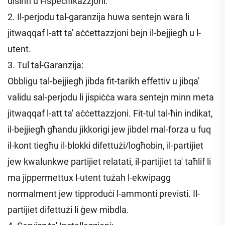
disinn u l-ispeċifikazzjoni.
2. Il-perjodu tal-garanzija huwa sentejn wara li
jitwaqqaf l-att ta' aċċettazzjoni bejn il-bejjiegħ u l-
utent.
3. Tul tal-Garanzija:
Obbligu tal-bejjiegħ jibda fit-tarikh effettiv u jibqa'
validu sal-perjodu li jispiċċa wara sentejn minn meta
jitwaqqaf l-att ta' aċċettazzjoni. Fit-tul tal-ħin indikat,
il-bejjiegħ għandu jikkorigi jew jibdel mal-forza u fuq
il-kont tiegħu il-blokki difettużi/logħobin, il-partijiet
jew kwalunkwe partijiet relatati, il-partijiet ta' taħlif li
ma jippermettux l-utent tużah l-ekwipagg
normalment jew tipproduċi l-ammonti previsti. Il-
partijiet difettużi li ġew mibdla.