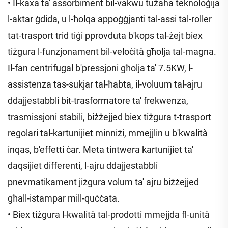
• Il-kaxa ta' assorbiment bil-vakwu tużaha teknoloġija
l-aktar ġdida, u l-ħolqa appoġġjanti tal-assi tal-roller
tat-trasport trid tiġi pprovduta b'kops tal-żejt biex
tiżgura l-funzjonament bil-veloċità għolja tal-magna.
Il-fan centrifugal b'pressjoni għolja ta' 7.5KW, l-
assistenza tas-sukjar tal-ħabta, il-voluum tal-ajru
ddajjestabbli bit-trasformatore ta' frekwenza,
trasmissjoni stabili, biżżejjed biex tiżgura t-trasport
regolari tal-kartunijiet minniżi, mmejjlin u b'kwalità
inqas, b'effetti ċar. Meta tintwera kartunijiet ta'
daqsijiet differenti, l-ajru ddajjestabbli
pnevmatikament jiżgura volum ta' ajru biżżejjed
għall-istampar mill-quċċata.
• Biex tiżgura l-kwalità tal-prodotti mmejjda fl-unità