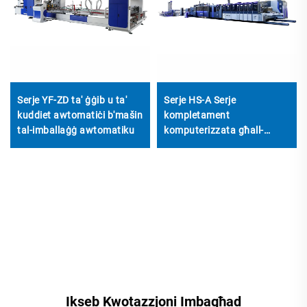
Serje YF-ZD ta' ġġib u ta'
Serje HS-A Serje
kuddiet awtomatiċi b'mašin
kompletament
tal-imballaġġ awtomatiku
komputerizzata għall-
ħarġa veloċi b’applikazzjoni
tal-glu tal-awtoġġ tal-
mašin
Ikseb Kwotazzjoni Imbagħad