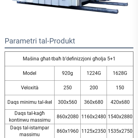
Parametri tal-Produkt 
Mašina għat-tbaħ b’definizzjoni għolja 5+1
Model
920g
1224G
1628G
Veloxità
250
200
150
Daqs minimu tal-ikel
300x560
360x680
420x680
Daqs tal-kaġħ
860x2080
1160x2480
1540x2880
kontinwu massimu
Daqs tal-istampar
860x1960
1125x2350
1535x2750
massimu