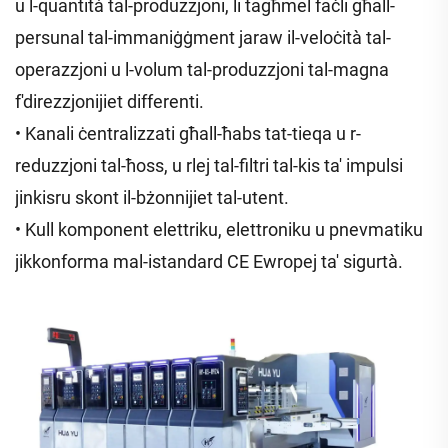
u l-quantità tal-produzzjoni, li tagħmel faċli għall-
persunal tal-immaniġġment jaraw il-veloċità tal-
operazzjoni u l-volum tal-produzzjoni tal-magna
f'direzzjonijiet differenti.
• Kanali ċentralizzati għall-ħabs tat-tieqa u r-
reduzzjoni tal-ħoss, u rlej tal-filtri tal-kis ta' impulsi
jinkisru skont il-bżonnijiet tal-utent.
• Kull komponent elettriku, elettroniku u pnevmatiku
jikkonforma mal-istandard CE Ewropej ta' sigurtà.