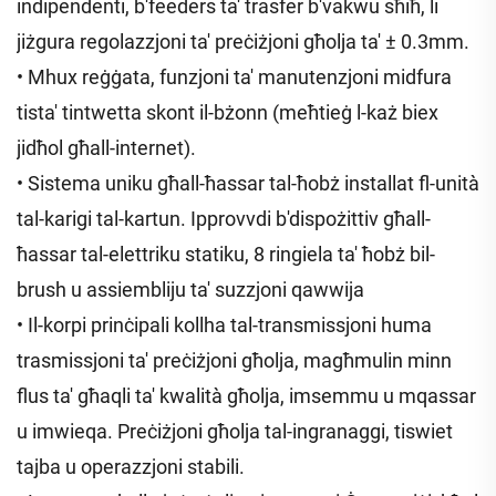
indipendenti, b'feeders ta' trasfer b'vakwu sħiħ, li
jiżgura regolazzjoni ta' preċiżjoni għolja ta' ± 0.3mm.
• Mhux reġġata, funzjoni ta' manutenzjoni midfura
tista' tintwetta skont il-bżonn (meħtieġ l-każ biex
jidħol għall-internet).
• Sistema uniku għall-ħassar tal-ħobż installat fl-unità
tal-karigi tal-kartun. Ipprovvdi b'dispożittiv għall-
ħassar tal-elettriku statiku, 8 ringiela ta' ħobż bil-
brush u assiembliju ta' suzzjoni qawwija
• Il-korpi prinċipali kollha tal-transmissjoni huma
trasmissjoni ta' preċiżjoni għolja, magħmulin minn
flus ta' għaqli ta' kwalità għolja, imsemmu u mqassar
u imwieqa. Preċiżjoni għolja tal-ingranaggi, tiswiet
tajba u operazzjoni stabili.