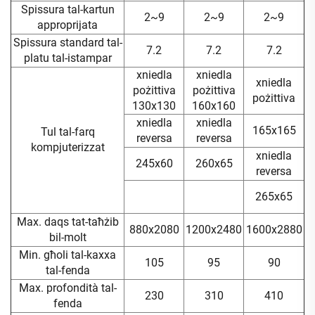
Spissura tal-kartun
2~9
2~9
2~9
approprijata
Spissura standard tal-
7.2
7.2
7.2
platu tal-istampar
xniedla
xniedla
xniedla
pożittiva
pożittiva
pożittiva
130x130
160x160
xniedla
xniedla
165x165
Tul tal-farq
reversa
reversa
kompjuterizzat
xniedla
245x60
260x65
reversa
265x65
Max. daqs tat-taħżib
880x2080
1200x2480
1600x2880
bil-molt
Min. għoli tal-kaxxa
105
95
90
tal-fenda
Max. profondità tal-
230
310
410
fenda