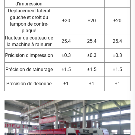
d'impression
Déplacement latéral
gauche et droit du
±20
±20
±20
tampon de contre-
plaqué
Hauteur du couteau de
25.4
25.4
25.4
la machine à rainurer
Précision d'impression
±0.3
±0.3
±0.3
Précision de rainurage
±1.5
±1.5
±1.5
Précision de découpe
±1
±1
±1