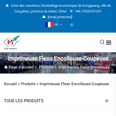
Zone des machines d'emballage économique de Dongguang, ville de
Cangzhou, province du Hebei, Chine
+86-15226701321
[email protected]
FR
Imprimeuse Flexo Encolleuse-Coupeuse
Page d'accueil
>
Produits
>
Imprimeuse Flexo Encolleuse-Coupeuse
Accueil >
Produits
>
Imprimeuse Flexo Encolleuse-Coupeuse
TOUS LES PRODUITS