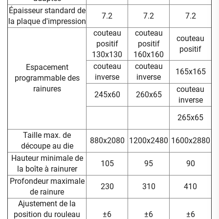
Épaisseur standard de
7.2
7.2
7.2
la plaque d'impression
couteau
couteau
couteau
positif
positif
positif
130x130
160x160
couteau
couteau
Espacement
165x165
inverse
inverse
programmable des
rainures
couteau
245x60
260x65
inverse
265x65
Taille max. de
880x2080
1200x2480
1600x2880
découpe au die
Hauteur minimale de
105
95
90
la boîte à rainurer
Profondeur maximale
230
310
410
de rainure
Ajustement de la
position du rouleau
±6
±6
±6